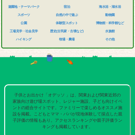
遊園地・テーマパーク
宿泊
海水浴・湖水浴
スポーツ
自然の中で遊ぶ
動物園
公園
体験型スポット
博物館・科学館など
工場見学・社会見学
歴史(古民家・古墳など)
水族館
ハイキング
牧場・農場
その他
子供とお出かけ「オデッソ 」は、関東および関東近郊の
家族向け遊び場スポット、レジャー施設、子ども向けイベ
ントの総合サイトです。ファミリーで楽しめるオススメ施
設を掲載。こどもとママ・パパが現地体験して採点した親
子評価の情報もあり。アクセスランキングや親子評価ラン
キングも掲載しています。