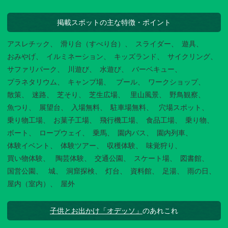
掲載スポットの主な特徴・ポイント
アスレチック
滑り台（すべり台）
スライダー
遊具
おみやげ
イルミネーション
キッズランド
サイクリング
サファリパーク
川遊び
水遊び
バーベキュー
プラネタリウム
キャンプ場
プール
ワークショップ
散策
迷路
芝そり
芝生広場
里山風景
野鳥観察
魚つり
展望台
入場無料
駐車場無料
穴場スポット
乗り物工場
お菓子工場
飛行機工場
食品工場
乗り物
ボート
ロープウェイ
乗馬
園内バス
園内列車
体験イベント
体験ツアー
収穫体験
味覚狩り
買い物体験
陶芸体験
交通公園
スケート場
図書館
国営公園
城
洞窟探検
灯台
資料館
足湯
雨の日
屋内（室内）
屋外
子供とお出かけ「オデッソ」
のあれこれ