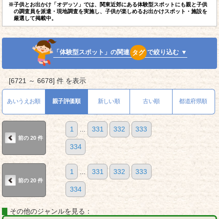
※子供とお出かけ「オデッソ」では、関東近郊にある体験型スポットにも親と子供
の調査員を派遣・現地調査を実施し、子供が楽しめるお出かけスポット・施設を
厳選して掲載中。
「体験型スポット」の関連
タグ
で絞り込む ▼
[6721 ～ 6678] 件 を表示
あいうえお順
親子評価順
新しい順
古い順
都道府県順
1
...
331
332
333
前の 20 件
334
1
...
331
332
333
前の 20 件
334
その他のジャンルを見る：