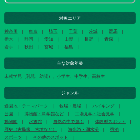
対象エリア
神奈川
東京
埼玉
千葉
茨城
群馬
栃木
静岡
愛知
山梨
長野
青森
岩手
秋田
宮城
福島
主な対象年齢
未就学児（乳児、幼児）、小学生、中学生、高校生
ジャンル
遊園地・テーマパーク
牧場・農場
ハイキング
公園
博物館・科学館など
工場見学・社会見学
動物園
水族館
自然の中で遊ぶ
体験型スポット
歴史（古民家、古墳など）
海水浴・湖水浴
宿泊
スポーツ
その他のスポット