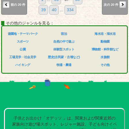
前の 20 件
次の 20 件
39
40
...
334
その他のジャンルを見る：
遊園地・テーマパーク
宿泊
海水浴・湖水浴
スポーツ
自然の中で遊ぶ
動物園
公園
体験型スポット
博物館・科学館など
工場見学・社会見学
歴史(古民家・古墳など)
水族館
ハイキング
牧場・農場
その他
子供とお出かけ「オデッソ 」は、関東および関東近郊の
家族向け遊び場スポット、レジャー施設、子ども向けイベ