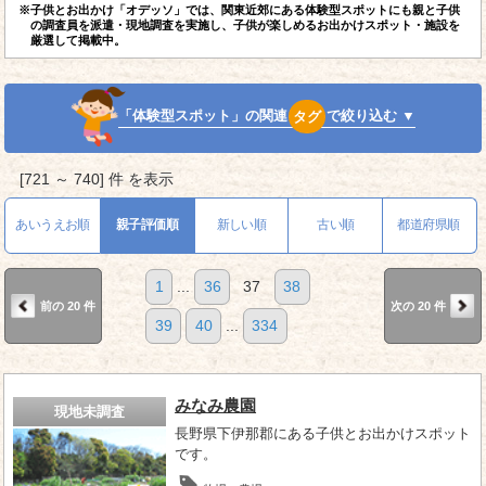
※子供とお出かけ「オデッソ」では、関東近郊にある体験型スポットにも親と子供
の調査員を派遣・現地調査を実施し、子供が楽しめるお出かけスポット・施設を
厳選して掲載中。
「体験型スポット」の関連
タグ
で絞り込む ▼
[721 ～ 740] 件 を表示
あいうえお順
親子評価順
新しい順
古い順
都道府県順
1
...
36
37
38
前の 20 件
次の 20 件
39
40
...
334
みなみ農園
現地未調査
長野県下伊那郡にある子供とお出かけスポット
です。