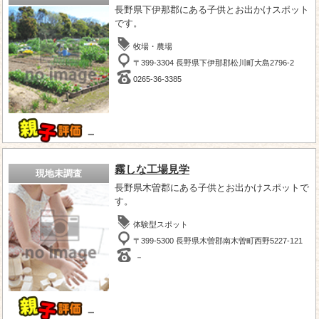
長野県下伊那郡にある子供とお出かけスポット
です。
牧場・農場
〒399-3304 長野県下伊那郡松川町大島2796-2
0265-36-3385
－
霧しな工場見学
現地未調査
長野県木曽郡にある子供とお出かけスポットで
す。
体験型スポット
〒399-5300 長野県木曽郡南木曽町西野5227-121
－
－