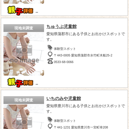
－
ちゅうぶ児童館
現地未調査
愛知県蒲郡市にある子供とお出かけスポットで
す。
体験型スポット
〒443-0005 愛知県蒲郡市水竹町木船25-2
0533-68-0066
－
いちのみや児童館
現地未調査
愛知県豊川市にある子供とお出かけスポットで
す。
体験型スポット
〒441-1231 愛知県豊川市一宮町幸208