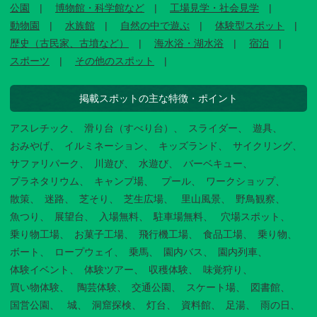
公園
博物館・科学館など
工場見学・社会見学
動物園
水族館
自然の中で遊ぶ
体験型スポット
歴史（古民家、古墳など）
海水浴・湖水浴
宿泊
スポーツ
その他のスポット
掲載スポットの主な特徴・ポイント
アスレチック
滑り台（すべり台）
スライダー
遊具
おみやげ
イルミネーション
キッズランド
サイクリング
サファリパーク
川遊び
水遊び
バーベキュー
プラネタリウム
キャンプ場
プール
ワークショップ
散策
迷路
芝そり
芝生広場
里山風景
野鳥観察
魚つり
展望台
入場無料
駐車場無料
穴場スポット
乗り物工場
お菓子工場
飛行機工場
食品工場
乗り物
ボート
ロープウェイ
乗馬
園内バス
園内列車
体験イベント
体験ツアー
収穫体験
味覚狩り
買い物体験
陶芸体験
交通公園
スケート場
図書館
国営公園
城
洞窟探検
灯台
資料館
足湯
雨の日