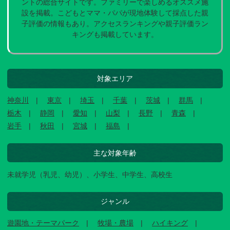
ントの総合サイトです。ファミリーで楽しめるオススメ施
設を掲載。こどもとママ・パパが現地体験して採点した親
子評価の情報もあり。アクセスランキングや親子評価ラン
キングも掲載しています。
対象エリア
神奈川
東京
埼玉
千葉
茨城
群馬
栃木
静岡
愛知
山梨
長野
青森
岩手
秋田
宮城
福島
主な対象年齢
未就学児（乳児、幼児）、小学生、中学生、高校生
ジャンル
遊園地・テーマパーク
牧場・農場
ハイキング