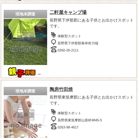
二軒屋キャンプ場
現地未調査
長野県下伊那郡にある子供とお出かけスポット
です。
体験型スポット
長野県下伊那郡泰阜村川端
0260-26-2111
－
陶房竹田焼
現地未調査
長野県東筑摩郡にある子供とお出かけスポット
です。
体験型スポット
長野県東筑摩郡山形村4845-5
0263-98-4617