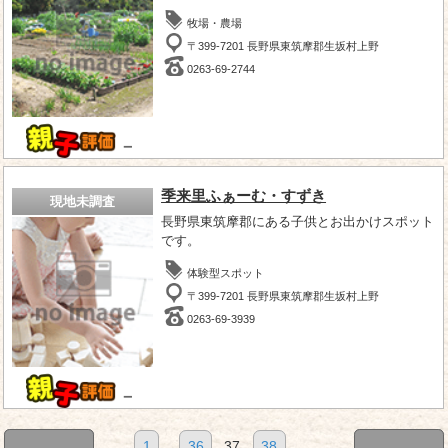
牧場・農場
〒399-7201 長野県東筑摩郡生坂村上野
0263-69-2744
－
季来里ふぁーむ・すずき
現地未調査
長野県東筑摩郡にある子供とお出かけスポット
です。
体験型スポット
〒399-7201 長野県東筑摩郡生坂村上野
0263-69-3939
－
1
...
36
37
38