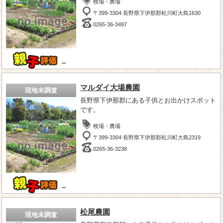
牧場・農場
〒399-3304 長野県下伊那郡松川町大島1630
0265-36-3497
－
マルダイ大場農園
現地未調査
長野県下伊那郡にある子供とお出かけスポット
です。
牧場・農場
〒399-3304 長野県下伊那郡松川町大島2319
0265-36-3238
－
松尾農園
現地未調査