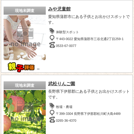
みや児童館
現地未調査
愛知県蒲郡市にある子供とお出かけスポットで
す。
体験型スポット
〒443-0022 愛知県蒲郡市三谷北通2丁目259-1
0533-67-0077
－
武松りんご園
現地未調査
長野県下伊那郡にある子供とお出かけスポット
です。
牧場・農場
〒399-3304 長野県下伊那郡松川町大島4489
0265-36-4370