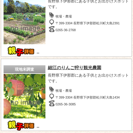
長野県下伊那郡にある子供とお出かけスポット
です。
牧場・農場
〒399-3304 長野県下伊那郡松川町大島2391
0265-36-2768
－
細江のりんご狩り観光農園
現地未調査
長野県下伊那郡にある子供とお出かけスポット
です。
牧場・農場
〒399-3304 長野県下伊那郡松川町大島1434
0265-36-3085
－