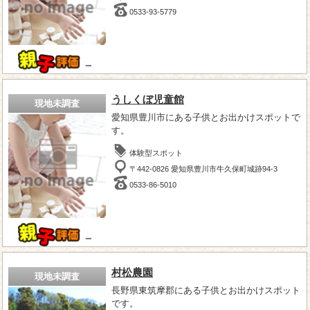
0533-93-5779
－
うしくぼ児童館
現地未調査
愛知県豊川市にある子供とお出かけスポットで
す。
体験型スポット
〒442-0826 愛知県豊川市牛久保町城跡94-3
0533-86-5010
－
村松農園
現地未調査
長野県東筑摩郡にある子供とお出かけスポット
です。