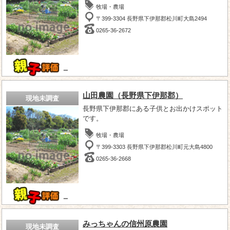
牧場・農場
〒399-3304 長野県下伊那郡松川町大島2494
0265-36-2672
－
山田農園（長野県下伊那郡）
現地未調査
長野県下伊那郡にある子供とお出かけスポット
です。
牧場・農場
〒399-3303 長野県下伊那郡松川町元大島4800
0265-36-2668
－
みっちゃんの信州原農園
現地未調査