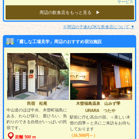
サービス
周辺の飲食店をもっと見る ▶︎
※周辺の子連れOKな飲食店について ▼
「霧しな工場見学」周辺のおすすめ宿泊施設
民宿 松尾
木曽福島温泉 山みず季
中山道のほぼ中央、木曽町福島に
URARA つたや
ある、わらび採り、栗ひろい、魚
駅前に佇む高台の宿。＜美しい木
釣りのできる自然がいっぱいの民
曽の四季＞と共にご来訪をお待ち
宿です。
しております
（16,500円～）
距離 500 m