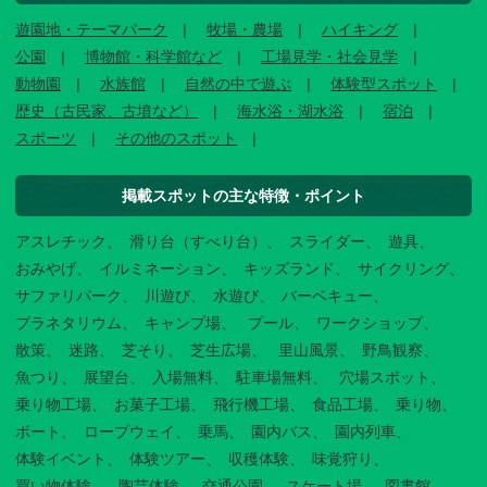
遊園地・テーマパーク
牧場・農場
ハイキング
公園
博物館・科学館など
工場見学・社会見学
動物園
水族館
自然の中で遊ぶ
体験型スポット
歴史（古民家、古墳など）
海水浴・湖水浴
宿泊
スポーツ
その他のスポット
掲載スポットの主な特徴・ポイント
アスレチック
滑り台（すべり台）
スライダー
遊具
おみやげ
イルミネーション
キッズランド
サイクリング
サファリパーク
川遊び
水遊び
バーベキュー
プラネタリウム
キャンプ場
プール
ワークショップ
散策
迷路
芝そり
芝生広場
里山風景
野鳥観察
魚つり
展望台
入場無料
駐車場無料
穴場スポット
乗り物工場
お菓子工場
飛行機工場
食品工場
乗り物
ボート
ロープウェイ
乗馬
園内バス
園内列車
体験イベント
体験ツアー
収穫体験
味覚狩り
買い物体験
陶芸体験
交通公園
スケート場
図書館