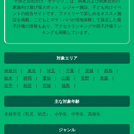
子供とお出かけ「オデッソ 」は、関東および関東近郊の
家族向け遊び場スポット、レジャー施設、子ども向けイベ
ントの総合サイトです。ファミリーで楽しめるオススメ施
設を掲載。こどもとママ・パパが現地体験して採点した親
子評価の情報もあり。アクセスランキングや親子評価ラン
キングも掲載しています。
対象エリア
神奈川
東京
埼玉
千葉
茨城
群馬
栃木
静岡
愛知
山梨
長野
青森
岩手
秋田
宮城
福島
主な対象年齢
未就学児（乳児、幼児）、小学生、中学生、高校生
ジャンル