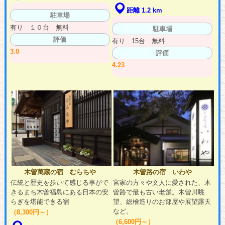
距離 1.2 km
駐車場
有り １０台 無料
駐車場
評価
有り 15台 無料
3.0
評価
4.23
木曽萬蔵の宿 むらちや
木曽路の宿 いわや
伝統と歴史を歩いて感じる事がで
宮家の方々や文人に愛された、木
きるまち木曽福島にある日本の安
曽路で最も古い老舗。木曽川眺
らぎを堪能できる宿
望、総檜造りのお部屋や展望露天
など。
（8,300円～）
（6,600円～）