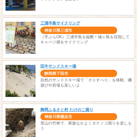
三浦半島サイクリング
神奈川県三浦市
（手ぶらOK）三浦半島を縦断！城ヶ島を目指して
キャベツ畑をサイクリング
田牛サンドスキー場
静岡県下田市
自然のサンドスキー場で「そりすべり」を体験。磯
遊びや岩場も楽しいよ
舞岡ふるさと村 たけのこ掘り
神奈川県横浜市
里山の竹林で、家族なかよくタケノコ堀りを楽しも
う