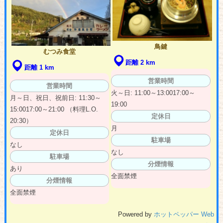
鳥鍵
むつみ食堂
距離 2 km
距離 1 km
営業時間
営業時間
火～日: 11:00～13:0017:00～
月～日、祝日、祝前日: 11:30～
19:00
15:0017:00～21:00 （料理L.O.
定休日
20:30）
月
定休日
駐車場
なし
なし
駐車場
分煙情報
あり
全面禁煙
分煙情報
全面禁煙
Powered by
ホットペッパー Web