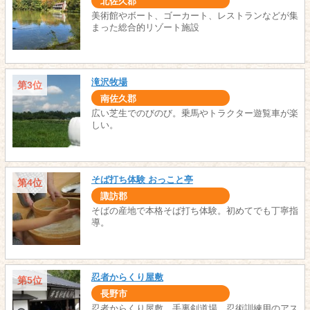
北佐久郡
美術館やボート、ゴーカート、レストランなどが集
まった総合的リゾート施設
滝沢牧場
第3位
南佐久郡
広い芝生でのびのび。乗馬やトラクター遊覧車が楽
しい。
そば打ち体験 おっこと亭
第4位
諏訪郡
そばの産地で本格そば打ち体験。初めてでも丁寧指
導。
忍者からくり屋敷
第5位
長野市
忍者からくり屋敷、手裏剣道場、忍術訓練用のアス