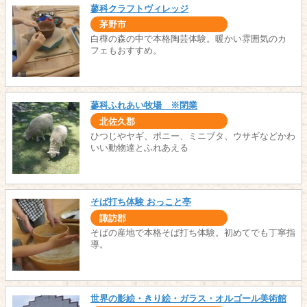
蓼科クラフトヴィレッジ
茅野市
白樺の森の中で本格陶芸体験。暖かい雰囲気のカ
フェもおすすめ。
蓼科ふれあい牧場 ※閉業
北佐久郡
ひつじやヤギ、ポニー、ミニブタ、ウサギなどかわ
いい動物達とふれあえる
そば打ち体験 おっこと亭
諏訪郡
そばの産地で本格そば打ち体験。初めてでも丁寧指
導。
世界の影絵・きり絵・ガラス・オルゴール美術館