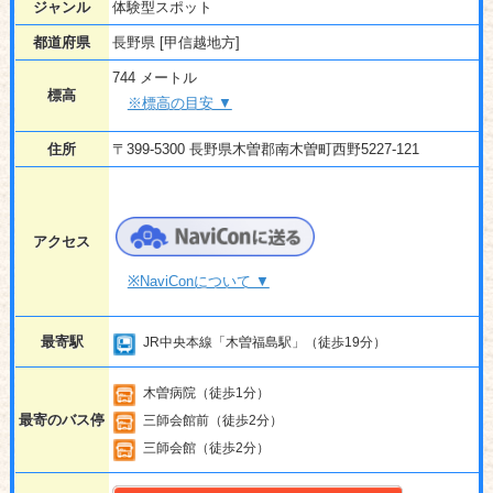
ジャンル
体験型スポット
都道府県
長野県 [甲信越地方]
744 メートル
標高
※標高の目安 ▼
住所
〒399-5300 長野県木曽郡南木曽町西野5227-121
アクセス
※NaviConについて ▼
最寄駅
JR中央本線「木曽福島駅」（徒歩19分）
木曽病院（徒歩1分）
最寄のバス停
三師会館前（徒歩2分）
三師会館（徒歩2分）