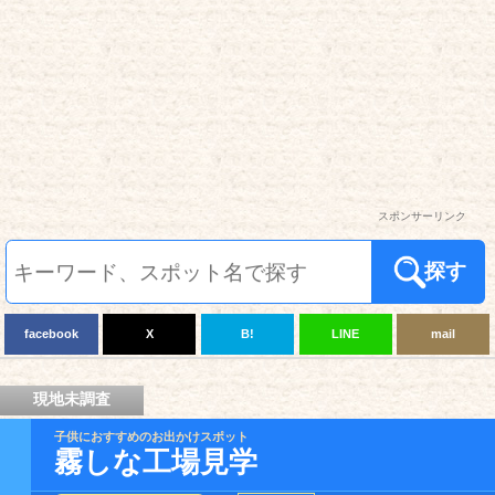
スポンサーリンク
探す
facebook
X
B!
LINE
mail
現地未調査
子供におすすめのお出かけスポット
霧しな工場見学