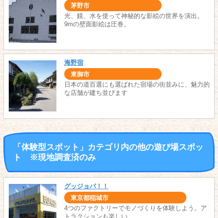
茅野市
光、鏡、水を使って神秘的な影絵の世界を演出。
9mの壁面影絵は圧巻。
海野宿
東御市
日本の道百選にも選ばれた宿場の街並みに、魅力的
な店舗が建ち並びます
「体験型スポット」カテゴリ内の他の遊び場スポッ
ト ※現地調査済のみ
グッジョバ！！
東京都稲城市
4つのファクトリーでモノづくりを体験しよう。ア
トラクションも楽しい