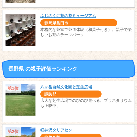
ふじのくに茶の都ミュージアム
静岡県島田市
本格的な茶室で茶道体験（和菓子付き）。親子で楽
しいお茶のテーマパーク
長野県 の親子評価ランキング
八ヶ岳自然文化園と芝生広場
第1位
諏訪郡
広大な芝生広場でのびのび遊べる。プラネタリウム
も上映中。
軽井沢タリアセン
第2位