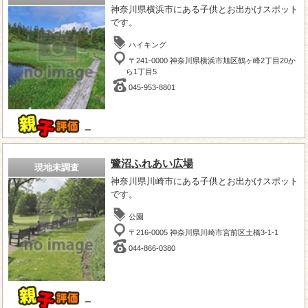
神奈川県横浜市にある子供とお出かけスポット
です。
ハイキング
〒241-0000 神奈川県横浜市旭区鶴ヶ峰2丁目20か
ら1丁目5
045-953-8801
－
鷺沼ふれあい広場
現地未調査
神奈川県川崎市にある子供とお出かけスポット
です。
公園
〒216-0005 神奈川県川崎市宮前区土橋3-1-1
044-866-0380
－