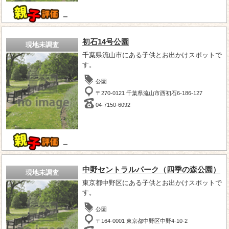
－
初石14号公園
現地未調査
千葉県流山市にある子供とお出かけスポットで
す。
公園
〒270-0121 千葉県流山市西初石6-186-127
04-7150-6092
－
中野セントラルパーク（四季の森公園）
現地未調査
東京都中野区にある子供とお出かけスポットで
す。
公園
〒164-0001 東京都中野区中野4-10-2