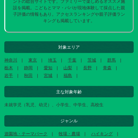
ントの総合サイトです。ファミリーで楽しめるオススメ施
設を掲載。こどもとママ・パパが現地体験して採点した親
子評価の情報もあり。アクセスランキングや親子評価ラン
キングも掲載しています。
対象エリア
神奈川
東京
埼玉
千葉
茨城
群馬
栃木
静岡
愛知
山梨
長野
青森
岩手
秋田
宮城
福島
主な対象年齢
未就学児（乳児、幼児）、小学生、中学生、高校生
ジャンル
遊園地・テーマパーク
牧場・農場
ハイキング