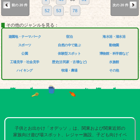
前の 20 件
次の 20 件
52
53
...
78
その他のジャンルを見る：
遊園地・テーマパーク
宿泊
海水浴・湖水浴
スポーツ
自然の中で遊ぶ
動物園
公園
体験型スポット
博物館・科学館など
工場見学・社会見学
歴史(古民家・古墳など)
水族館
ハイキング
牧場・農場
その他
子供とお出かけ「オデッソ 」は、関東および関東近郊の
家族向け遊び場スポット、レジャー施設、子ども向けイベ