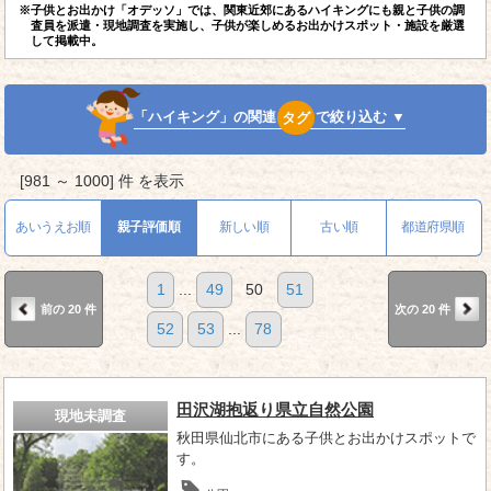
※子供とお出かけ「オデッソ」では、関東近郊にあるハイキングにも親と子供の調
査員を派遣・現地調査を実施し、子供が楽しめるお出かけスポット・施設を厳選
して掲載中。
「ハイキング」の関連
タグ
で絞り込む ▼
[981 ～ 1000] 件 を表示
あいうえお順
親子評価順
新しい順
古い順
都道府県順
1
...
49
50
51
前の 20 件
次の 20 件
52
53
...
78
田沢湖抱返り県立自然公園
現地未調査
秋田県仙北市にある子供とお出かけスポットで
す。