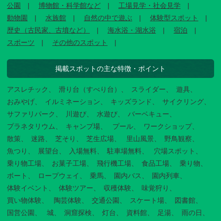
公園
博物館・科学館など
工場見学・社会見学
動物園
水族館
自然の中で遊ぶ
体験型スポット
歴史（古民家、古墳など）
海水浴・湖水浴
宿泊
スポーツ
その他のスポット
掲載スポットの主な特徴・ポイント
アスレチック
滑り台（すべり台）
スライダー
遊具
おみやげ
イルミネーション
キッズランド
サイクリング
サファリパーク
川遊び
水遊び
バーベキュー
プラネタリウム
キャンプ場
プール
ワークショップ
散策
迷路
芝そり
芝生広場
里山風景
野鳥観察
魚つり
展望台
入場無料
駐車場無料
穴場スポット
乗り物工場
お菓子工場
飛行機工場
食品工場
乗り物
ボート
ロープウェイ
乗馬
園内バス
園内列車
体験イベント
体験ツアー
収穫体験
味覚狩り
買い物体験
陶芸体験
交通公園
スケート場
図書館
国営公園
城
洞窟探検
灯台
資料館
足湯
雨の日