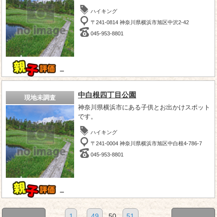
ハイキング
〒241-0814 神奈川県横浜市旭区中沢2-42
045-953-8801
－
中白根四丁目公園
現地未調査
神奈川県横浜市にある子供とお出かけスポット
です。
ハイキング
〒241-0004 神奈川県横浜市旭区中白根4-786-7
045-953-8801
－
1
...
49
50
51