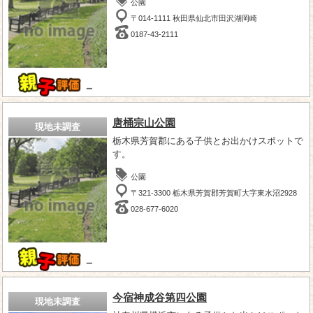
公園
〒014-1111 秋田県仙北市田沢湖岡崎
0187-43-2111
－
唐桶宗山公園
現地未調査
栃木県芳賀郡にある子供とお出かけスポットで
す。
公園
〒321-3300 栃木県芳賀郡芳賀町大字東水沼2928
028-677-6020
－
今宿神成谷第四公園
現地未調査