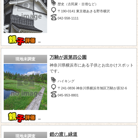
歴史（古民家・古墳など）
〒190-0141 東京都あきる野市横沢
042-558-1111
－
万騎が原第四公園
現地未調査
神奈川県横浜市にある子供とお出かけスポット
です。
ハイキング
〒241-0836 神奈川県横浜市旭区万騎が原32-6
045-953-8801
－
鎧の渡し緑道
現地未調査