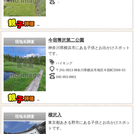
－
－
今宿箒沢第二公園
現地未調査
神奈川県横浜市にある子供とお出かけスポット
です。
ハイキング
〒241-0813 神奈川県横浜市旭区今宿町2566-53
045-953-8801
－
横沢入
現地未調査
東京都あきる野市にある子供とお出かけスポッ
トです。