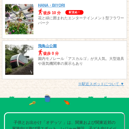
HANA・BIYORI
徒歩 10 分
駅直結！
花と緑に囲まれたエンターテインメント型フラワー
パーク
飛鳥山公園
徒歩 0 分
園内モノレール「アスカルゴ」が大人気。大型遊具
や蒸気機関車の展示もあり
※駅近スポットについて ▼
子供とお出かけ「オデッソ 」は、関東および関東近郊の
家族向け遊び場スポット、レジャー施設、子ども向けイベ