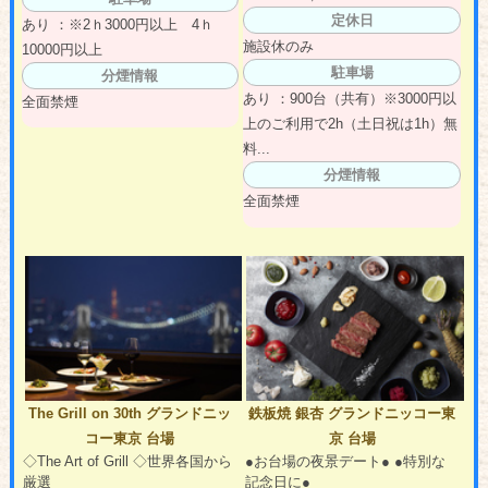
定休日
あり ：※2ｈ3000円以上 4ｈ
施設休のみ
10000円以上
駐車場
分煙情報
あり ：900台（共有）※3000円以
全面禁煙
上のご利用で2h（土日祝は1h）無
料...
分煙情報
全面禁煙
The Grill on 30th グランドニッ
鉄板焼 銀杏 グランドニッコー東
コー東京 台場
京 台場
◇The Art of Grill ◇世界各国から
●お台場の夜景デート● ●特別な
厳選
記念日に●