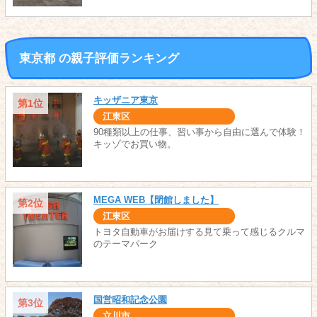
東京都 の親子評価ランキング
キッザニア東京
第1位
江東区
90種類以上の仕事、習い事から自由に選んで体験！
キッゾでお買い物。
MEGA WEB【閉館しました】
第2位
江東区
トヨタ自動車がお届けする見て乗って感じるクルマ
のテーマパーク
国営昭和記念公園
第3位
立川市