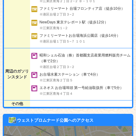
※江東区青海２丁目２−２ Ｂ－１０１
ファミリーマート 台場フロンティア店（徒歩10分）
※港区台場２丁目３−２
NewDays 東京テレポート駅（徒歩12分）
※江東区青海１−２
ファミリーマートお台場海浜公園店（徒歩14分）
※港区台場１丁目５−７ １０１
昭和シェル石油（株）首都圏支店産業用燃料販売チーム
（車で2分）
※港区台場２丁目３−２
周辺のガソリ
お台場水素ステーション（車で4分）
ンスタンド
※江東区青海２丁目５
エネオス お台場埠頭 第一号給油取扱所（車で5分）
※江東区青海４丁目４
その他
ウェストプロムナード公園へのアクセス