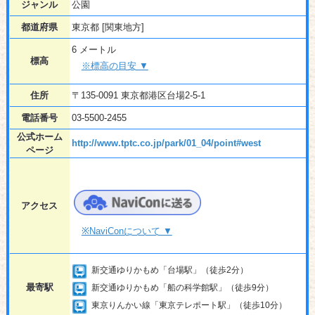
ジャンル
公園
都道府県
東京都 [関東地方]
6 メートル
標高
※標高の目安 ▼
住所
〒135-0091 東京都港区台場2-5-1
電話番号
03-5500-2455
公式ホーム
http://www.tptc.co.jp/park/01_04/point#west
ページ
アクセス
※NaviConについて ▼
新交通ゆりかもめ「台場駅」（徒歩2分）
最寄駅
新交通ゆりかもめ「船の科学館駅」（徒歩9分）
東京りんかい線「東京テレポート駅」（徒歩10分）