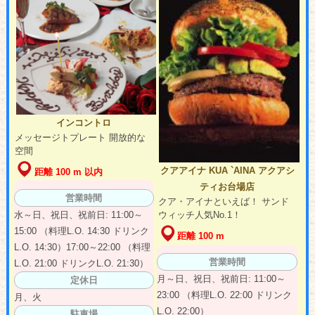
インコントロ
メッセージトプレート 開放的な
空間
クアアイナ KUA `AINA アクアシ
距離 100 m 以内
ティお台場店
営業時間
クア・アイナといえば！ サンド
水～日、祝日、祝前日: 11:00～
ウィッチ人気No.1！
15:00 （料理L.O. 14:30 ドリンク
距離 100 m
L.O. 14:30）17:00～22:00 （料理
営業時間
L.O. 21:00 ドリンクL.O. 21:30）
月～日、祝日、祝前日: 11:00～
定休日
23:00 （料理L.O. 22:00 ドリンク
月、火
L.O. 22:00）
駐車場