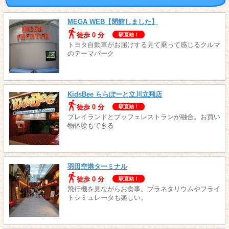
MEGA WEB【閉館しました】
徒歩 0 分
駅直結！
トヨタ自動車がお届けする見て乗って感じるクルマ
のテーマパーク
KidsBee ららぽーと立川立飛店
徒歩 0 分
駅直結！
プレイランドとブッフェレストランが融合。お買い
物体験もできる
羽田空港ターミナル
徒歩 0 分
駅直結！
飛行機を見ながらお食事。プラネタリウムやフライ
トシミュレータも楽しい。