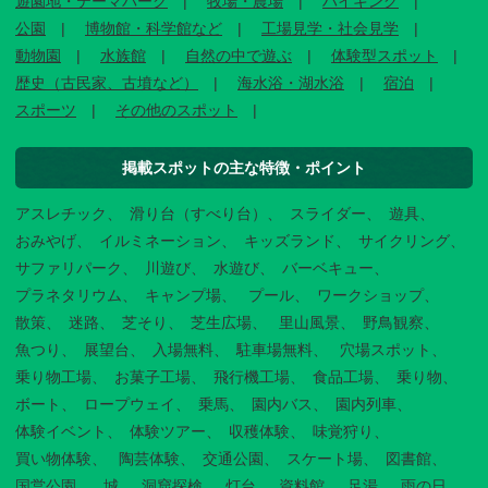
遊園地・テーマパーク
牧場・農場
ハイキング
公園
博物館・科学館など
工場見学・社会見学
動物園
水族館
自然の中で遊ぶ
体験型スポット
歴史（古民家、古墳など）
海水浴・湖水浴
宿泊
スポーツ
その他のスポット
掲載スポットの主な特徴・ポイント
アスレチック
滑り台（すべり台）
スライダー
遊具
おみやげ
イルミネーション
キッズランド
サイクリング
サファリパーク
川遊び
水遊び
バーベキュー
プラネタリウム
キャンプ場
プール
ワークショップ
散策
迷路
芝そり
芝生広場
里山風景
野鳥観察
魚つり
展望台
入場無料
駐車場無料
穴場スポット
乗り物工場
お菓子工場
飛行機工場
食品工場
乗り物
ボート
ロープウェイ
乗馬
園内バス
園内列車
体験イベント
体験ツアー
収穫体験
味覚狩り
買い物体験
陶芸体験
交通公園
スケート場
図書館
国営公園
城
洞窟探検
灯台
資料館
足湯
雨の日