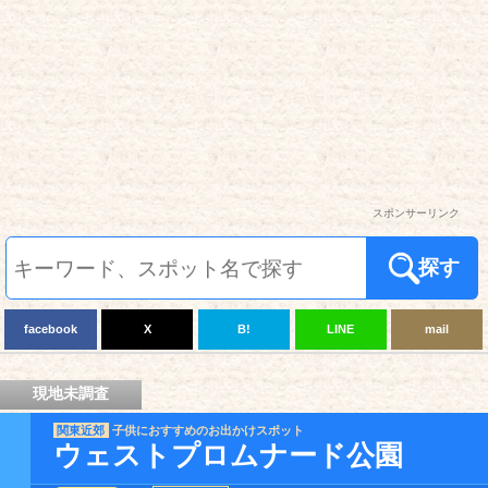
スポンサーリンク
探す
facebook
X
B!
LINE
mail
現地未調査
関東近郊
子供におすすめのお出かけスポット
ウェストプロムナード公園