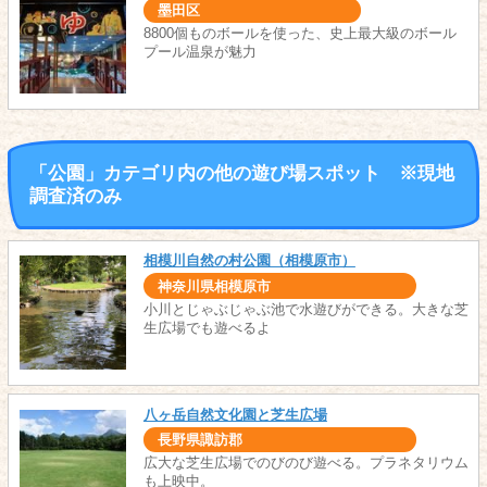
墨田区
8800個ものボールを使った、史上最大級のボール
プール温泉が魅力
「公園」カテゴリ内の他の遊び場スポット ※現地
調査済のみ
相模川自然の村公園（相模原市）
神奈川県相模原市
小川とじゃぶじゃぶ池で水遊びができる。大きな芝
生広場でも遊べるよ
八ヶ岳自然文化園と芝生広場
長野県諏訪郡
広大な芝生広場でのびのび遊べる。プラネタリウム
も上映中。