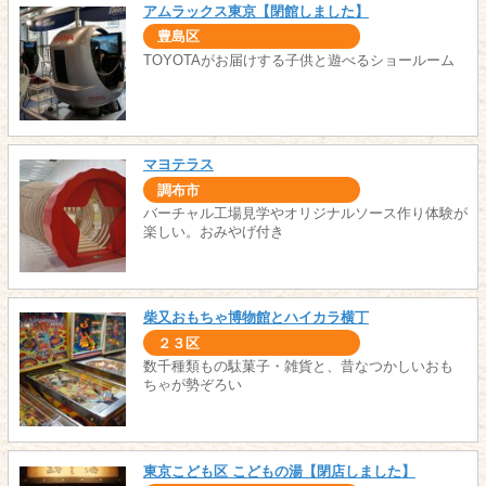
アムラックス東京【閉館しました】
豊島区
TOYOTAがお届けする子供と遊べるショールーム
マヨテラス
調布市
バーチャル工場見学やオリジナルソース作り体験が
楽しい。おみやげ付き
柴又おもちゃ博物館とハイカラ横丁
２３区
数千種類もの駄菓子・雑貨と、昔なつかしいおも
ちゃが勢ぞろい
東京こども区 こどもの湯【閉店しました】