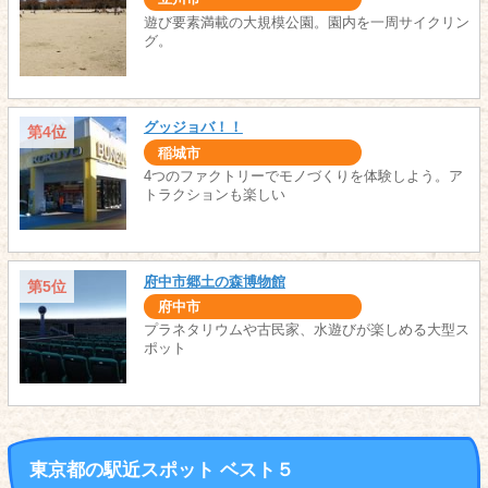
遊び要素満載の大規模公園。園内を一周サイクリン
グ。
グッジョバ！！
第4位
稲城市
4つのファクトリーでモノづくりを体験しよう。ア
トラクションも楽しい
府中市郷土の森博物館
第5位
府中市
プラネタリウムや古民家、水遊びが楽しめる大型ス
ポット
東京都の駅近スポット ベスト５