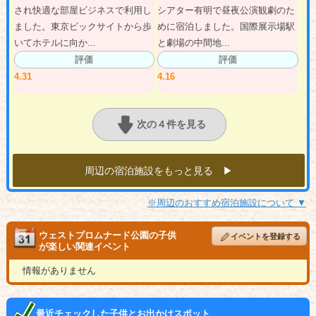
され快適な部屋ビジネスで利用し
シアター有明で昼夜公演観劇のた
ました。東京ビックサイトから歩
めに宿泊しました。国際展示場駅
いてホテルに向か...
と劇場の中間地...
評価
評価
4.31
4.16
次の４件を見る
周辺の宿泊施設をもっと見る ▶︎
※周辺のおすすめ宿泊施設について ▼
ウェストプロムナード公園の子供
イベントを登録する
が楽しい関連イベント
情報がありません
最近チェックした子供とお出かけスポット