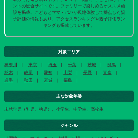
ントの総合サイトです。ファミリーで楽しめるオススメ施
設を掲載。こどもとママ・パパが現地体験して採点した親
子評価の情報もあり。アクセスランキングや親子評価ラン
キングも掲載しています。
対象エリア
神奈川
東京
埼玉
千葉
茨城
群馬
栃木
静岡
愛知
山梨
長野
青森
岩手
秋田
宮城
福島
主な対象年齢
未就学児（乳児、幼児）、小学生、中学生、高校生
ジャンル