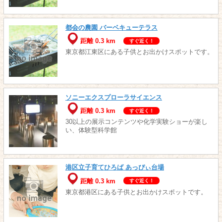
都会の農園 バーベキューテラス
距離 0.3 km
すぐ近く！
東京都江東区にある子供とお出かけスポットです。
ソニーエクスプローラサイエンス
距離 0.3 km
すぐ近く！
30以上の展示コンテンツや化学実験ショーが楽し
い、体験型科学館
港区立子育てひろば あっぴぃ台場
距離 0.3 km
すぐ近く！
東京都港区にある子供とお出かけスポットです。