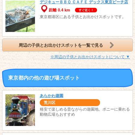
デジキューＢＢＱ ＣＡＦＥ デックス東京ビーチ店
距離 0.4 km
すぐ近く！
東京都港区にある子供とお出かけスポットです。
周辺の子供とお出かけスポットを一覧で見る
※周辺の子供とお出かけスポットについて ▼
東京都内の他の遊び場スポット
あらかわ遊園
荒川区
格安で楽しめる昔ながらの遊園地。ポニーに乗れる
動物広場もおすすめ