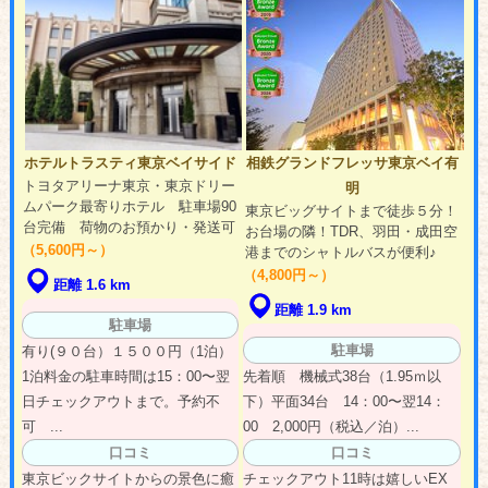
ホテルトラスティ東京ベイサイド
相鉄グランドフレッサ東京ベイ有
トヨタアリーナ東京・東京ドリー
明
ムパーク最寄りホテル 駐車場90
東京ビッグサイトまで徒歩５分！
台完備 荷物のお預かり・発送可
お台場の隣！TDR、羽田・成田空
（5,600円～）
港までのシャトルバスが便利♪
（4,800円～）
距離 1.6 km
距離 1.9 km
駐車場
駐車場
有り(９０台）１５００円（1泊）
1泊料金の駐車時間は15：00〜翌
先着順 機械式38台（1.95ｍ以
日チェックアウトまで。予約不
下）平面34台 14：00〜翌14：
可 ...
00 2,000円（税込／泊）...
口コミ
口コミ
東京ビックサイトからの景色に癒
チェックアウト11時は嬉しいEX