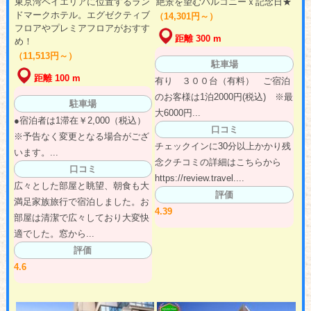
東京湾ベイエリアに位置するラン
絶景を望むバルコニーｘ記念日★
ドマークホテル。エグゼクティブ
（14,301円～）
フロアやプレミアフロアがおすす
距離 300 m
め！
（11,513円～）
駐車場
距離 100 m
有り ３００台（有料） ご宿泊
のお客様は1泊2000円(税込) ※最
駐車場
大6000円...
●宿泊者は1滞在￥2,000（税込）
口コミ
※予告なく変更となる場合がござ
チェックインに30分以上かかり残
います。...
念クチコミの詳細はこちらから
口コミ
https://review.travel....
広々とした部屋と眺望、朝食も大
評価
満足家族旅行で宿泊しました。お
4.39
部屋は清潔で広々しており大変快
適でした。窓から...
評価
4.6