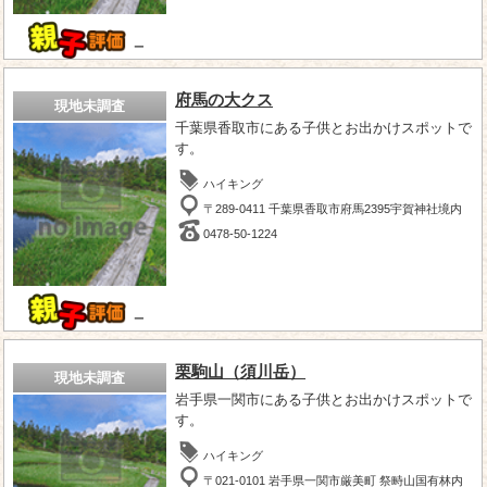
－
府馬の大クス
現地未調査
千葉県香取市にある子供とお出かけスポットで
す。
ハイキング
〒289-0411 千葉県香取市府馬2395宇賀神社境内
0478-50-1224
－
栗駒山（須川岳）
現地未調査
岩手県一関市にある子供とお出かけスポットで
す。
ハイキング
〒021-0101 岩手県一関市厳美町 祭畤山国有林内