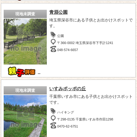
青淵公園
現地未調査
埼玉県深谷市にある子供とお出かけスポットで
す。
公園
〒366-0002 埼玉県深谷市下手計1241
048-574-6657
－
いすみポッポの丘
現地未調査
千葉県いすみ市にある子供とお出かけスポット
です。
ハイキング
〒298-0135 千葉県いすみ市作田1298
0470-62-6751