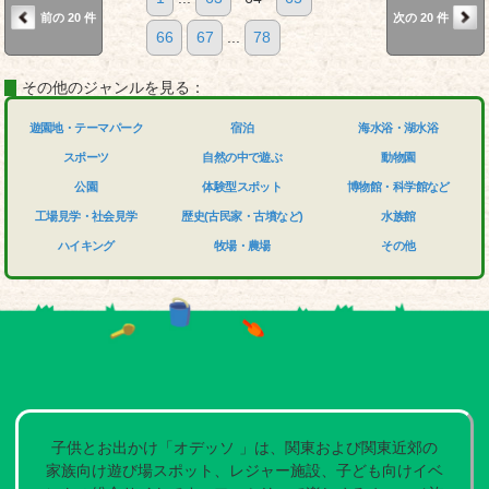
前の 20 件
次の 20 件
66
67
...
78
その他のジャンルを見る：
遊園地・テーマパーク
宿泊
海水浴・湖水浴
スポーツ
自然の中で遊ぶ
動物園
公園
体験型スポット
博物館・科学館など
工場見学・社会見学
歴史(古民家・古墳など)
水族館
ハイキング
牧場・農場
その他
子供とお出かけ「オデッソ 」は、関東および関東近郊の
家族向け遊び場スポット、レジャー施設、子ども向けイベ