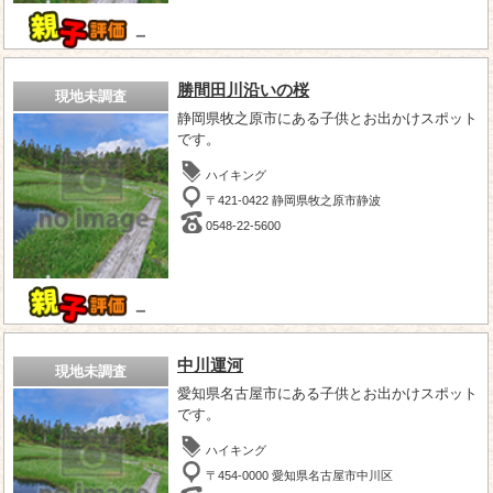
－
勝間田川沿いの桜
現地未調査
静岡県牧之原市にある子供とお出かけスポット
です。
ハイキング
〒421-0422 静岡県牧之原市静波
0548-22-5600
－
中川運河
現地未調査
愛知県名古屋市にある子供とお出かけスポット
です。
ハイキング
〒454-0000 愛知県名古屋市中川区