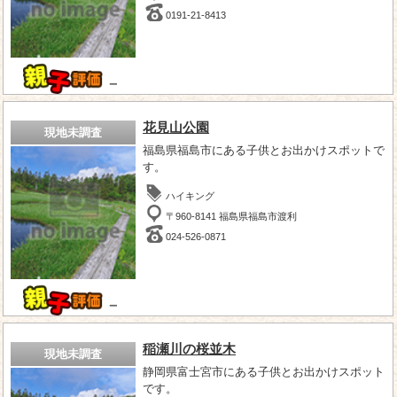
0191-21-8413
－
花見山公園
現地未調査
福島県福島市にある子供とお出かけスポットで
す。
ハイキング
〒960-8141 福島県福島市渡利
024-526-0871
－
稲瀬川の桜並木
現地未調査
静岡県富士宮市にある子供とお出かけスポット
です。