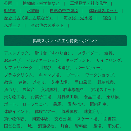
公園
博物館・科学館など
工場見学・社会見学
動物園
水族館
自然の中で遊ぶ
体験型スポット
歴史（古民家、古墳など）
海水浴・湖水浴
宿泊
スポーツ
その他のスポット
掲載スポットの主な特徴・ポイント
アスレチック
滑り台（すべり台）
スライダー
遊具
おみやげ
イルミネーション
キッズランド
サイクリング
サファリパーク
川遊び
水遊び
バーベキュー
プラネタリウム
キャンプ場
プール
ワークショップ
散策
迷路
芝そり
芝生広場
里山風景
野鳥観察
魚つり
展望台
入場無料
駐車場無料
穴場スポット
乗り物工場
お菓子工場
飛行機工場
食品工場
乗り物
ボート
ロープウェイ
乗馬
園内バス
園内列車
体験イベント
体験ツアー
収穫体験
味覚狩り
買い物体験
陶芸体験
交通公園
スケート場
図書館
国営公園
城
洞窟探検
灯台
資料館
足湯
雨の日