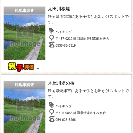
太田川桜堤
現地未調査
静岡県周智郡にある子供とお出かけスポットで
す。
ハイキング
〒437-0212 静岡県周智郡森町向天方
0538-85-6319
－
木屋川堤の桜
現地未調査
静岡県焼津市にある子供とお出かけスポットで
す。
ハイキング
〒425-0053 静岡県焼津市すみれ台
054-626-6266