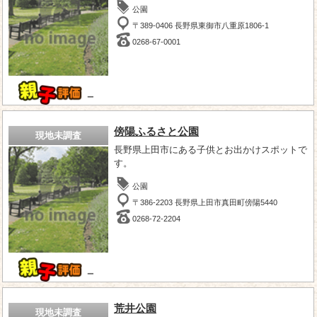
公園
〒389-0406 長野県東御市八重原1806-1
0268-67-0001
－
傍陽ふるさと公園
現地未調査
長野県上田市にある子供とお出かけスポットで
す。
公園
〒386-2203 長野県上田市真田町傍陽5440
0268-72-2204
－
荒井公園
現地未調査