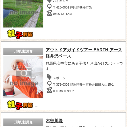
ハイキング
〒413-0001 静岡県熱海市泉
0465-64-1234
－
アウトドアガイドツアー EARTH アース
現地未調査
軽井沢ベース
群馬県安中市にある子供とお出かけスポットで
す。
スポーツ
〒379-0305 群馬県安中市松井田町入山15-1
090-3800-9962
－
木曽川堤
現地未調査