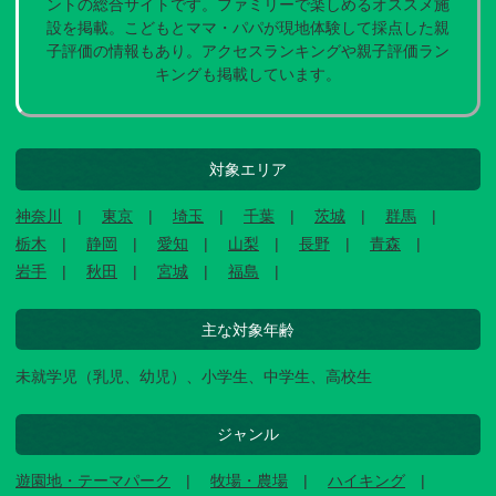
ントの総合サイトです。ファミリーで楽しめるオススメ施
設を掲載。こどもとママ・パパが現地体験して採点した親
子評価の情報もあり。アクセスランキングや親子評価ラン
キングも掲載しています。
対象エリア
神奈川
東京
埼玉
千葉
茨城
群馬
栃木
静岡
愛知
山梨
長野
青森
岩手
秋田
宮城
福島
主な対象年齢
未就学児（乳児、幼児）、小学生、中学生、高校生
ジャンル
遊園地・テーマパーク
牧場・農場
ハイキング