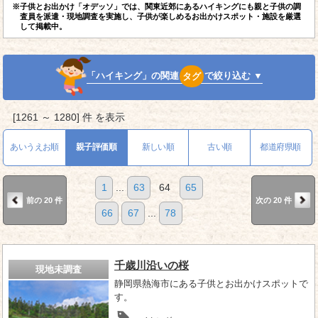
※子供とお出かけ「オデッソ」では、関東近郊にあるハイキングにも親と子供の調
査員を派遣・現地調査を実施し、子供が楽しめるお出かけスポット・施設を厳選
して掲載中。
「ハイキング」の関連
タグ
で絞り込む ▼
[1261 ～ 1280] 件 を表示
あいうえお順
親子評価順
新しい順
古い順
都道府県順
1
...
63
64
65
前の 20 件
次の 20 件
66
67
...
78
千歳川沿いの桜
現地未調査
静岡県熱海市にある子供とお出かけスポットで
す。