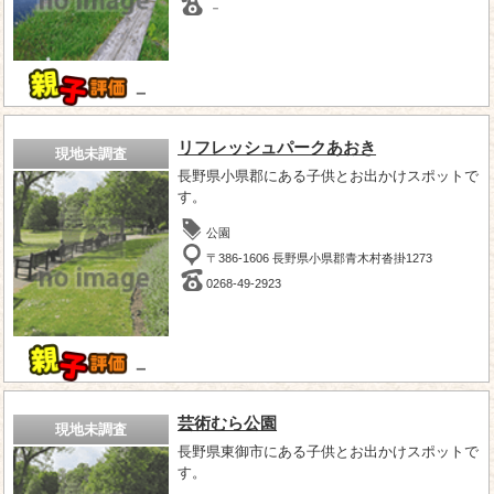
－
－
リフレッシュパークあおき
現地未調査
長野県小県郡にある子供とお出かけスポットで
す。
公園
〒386-1606 長野県小県郡青木村沓掛1273 ‎
0268-49-2923
－
芸術むら公園
現地未調査
長野県東御市にある子供とお出かけスポットで
す。