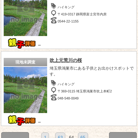
ハイキング
〒419-0317 静岡県富士宮市内房
0544-22-1155
－
吹上元荒川の桜
現地未調査
埼玉県鴻巣市にある子供とお出かけスポットで
す。
ハイキング
〒369-0115 埼玉県鴻巣市吹上本町2
048-548-0049
－
1
...
63
64
65