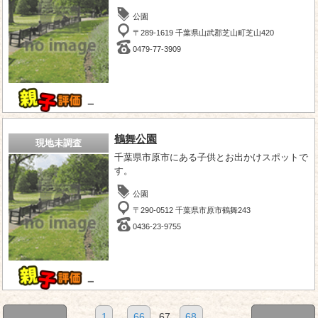
公園
〒289-1619 千葉県山武郡芝山町芝山420
0479-77-3909
－
鶴舞公園
現地未調査
千葉県市原市にある子供とお出かけスポットで
す。
公園
〒290-0512 千葉県市原市鶴舞243
0436-23-9755
－
1
...
66
67
68