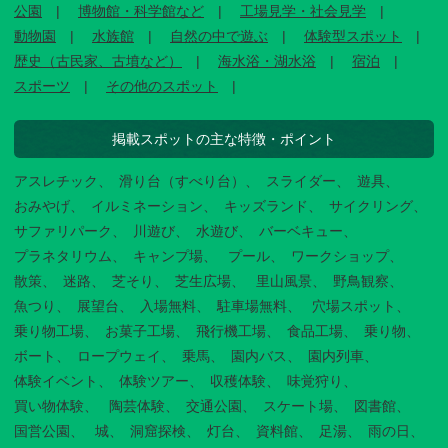
公園
博物館・科学館など
工場見学・社会見学
動物園
水族館
自然の中で遊ぶ
体験型スポット
歴史（古民家、古墳など）
海水浴・湖水浴
宿泊
スポーツ
その他のスポット
掲載スポットの主な特徴・ポイント
アスレチック
滑り台（すべり台）
スライダー
遊具
おみやげ
イルミネーション
キッズランド
サイクリング
サファリパーク
川遊び
水遊び
バーベキュー
プラネタリウム
キャンプ場
プール
ワークショップ
散策
迷路
芝そり
芝生広場
里山風景
野鳥観察
魚つり
展望台
入場無料
駐車場無料
穴場スポット
乗り物工場
お菓子工場
飛行機工場
食品工場
乗り物
ボート
ロープウェイ
乗馬
園内バス
園内列車
体験イベント
体験ツアー
収穫体験
味覚狩り
買い物体験
陶芸体験
交通公園
スケート場
図書館
国営公園
城
洞窟探検
灯台
資料館
足湯
雨の日