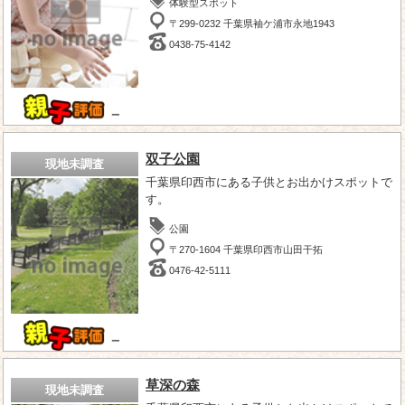
体験型スポット
〒299-0232 千葉県袖ケ浦市永地1943
0438-75-4142
－
双子公園
現地未調査
千葉県印西市にある子供とお出かけスポットで
す。
公園
〒270-1604 千葉県印西市山田干拓
0476-42-5111
－
草深の森
現地未調査