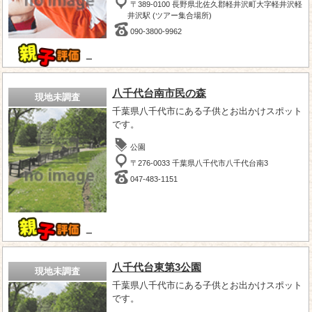
〒389-0100 長野県北佐久郡軽井沢町大字軽井沢軽
井沢駅 (ツアー集合場所)
090-3800-9962
－
八千代台南市民の森
現地未調査
千葉県八千代市にある子供とお出かけスポット
です。
公園
〒276-0033 千葉県八千代市八千代台南3
047-483-1151
－
八千代台東第3公園
現地未調査
千葉県八千代市にある子供とお出かけスポット
です。