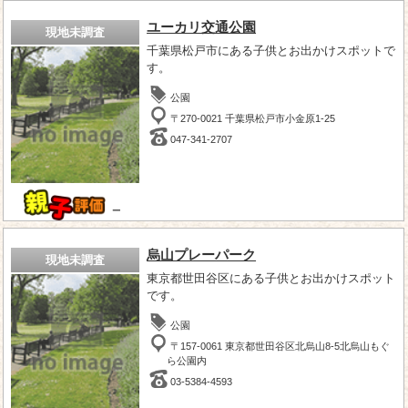
ユーカリ交通公園
現地未調査
千葉県松戸市にある子供とお出かけスポットで
す。
公園
〒270-0021 千葉県松戸市小金原1-25
047-341-2707
－
烏山プレーパーク
現地未調査
東京都世田谷区にある子供とお出かけスポット
です。
公園
〒157-0061 東京都世田谷区北烏山8-5北烏山もぐ
ら公園内
03-5384-4593