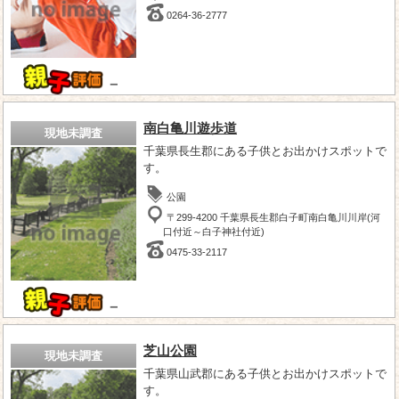
0264-36-2777
－
南白亀川遊歩道
現地未調査
千葉県長生郡にある子供とお出かけスポットで
す。
公園
〒299-4200 千葉県長生郡白子町南白亀川川岸(河
口付近～白子神社付近)
0475-33-2117
－
芝山公園
現地未調査
千葉県山武郡にある子供とお出かけスポットで
す。