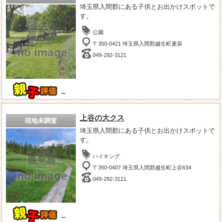
埼玉県入間郡にある子供とお出かけスポットで
す。
公園
〒350-0421 埼玉県入間郡越生町麦原
049-292-3121
－
上谷の大クス
現地未調査
埼玉県入間郡にある子供とお出かけスポットで
す。
ハイキング
〒350-0407 埼玉県入間郡越生町上谷634
049-292-3121
－