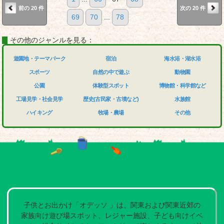
前の 20 件
次の 20 件
69
70
...
78
その他のジャンルを見る：
遊園地・テーマパーク
宿泊
海水浴・湖水浴
スポーツ
自然の中で遊ぶ
動物園
公園
体験型スポット
博物館・科学館など
工場見学・社会見学
歴史(古民家・古墳など)
水族館
ハイキング
牧場・農場
その他
子供とお出かけ「オデッソ 」は、関東および関東近郊の
家族向け遊び場スポット、レジャー施設、子ども向けイベ