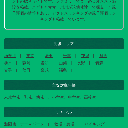
ントの総合サイトです。ファミリーで楽しめるオススメ施
設を掲載。こどもとママ・パパが現地体験して採点した親
子評価の情報もあり。アクセスランキングや親子評価ラン
キングも掲載しています。
対象エリア
神奈川
東京
埼玉
千葉
茨城
群馬
栃木
静岡
愛知
山梨
長野
青森
岩手
秋田
宮城
福島
主な対象年齢
未就学児（乳児、幼児）、小学生、中学生、高校生
ジャンル
遊園地・テーマパーク
牧場・農場
ハイキング