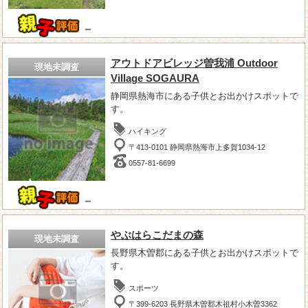
－
アウトドアビレッジ曽我浦 Outdoor
現地未調査
Village SOGAURA
静岡県熱海市にある子供とお出かけスポットで
す。
ハイキング
〒413-0101 静岡県熱海市上多賀1034-12
0557-81-6699
－
やぶはらこだまの森
現地未調査
長野県木曽郡にある子供とお出かけスポットで
す。
スポーツ
〒399-6203 長野県木曽郡木祖村小木曽3362