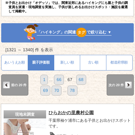
※子供とお出かけ「オデッソ」では、関東近郊にあるハイキングにも親と子供の調
査員を派遣・現地調査を実施し、子供が楽しめるお出かけスポット・施設を厳選
して掲載中。
「ハイキング」の関連
タグ
で絞り込む ▼
[1321 ～ 1340] 件 を表示
あいうえお順
親子評価順
新しい順
古い順
都道府県順
1
...
66
67
68
前の 20 件
次の 20 件
69
70
...
78
ひらおかの里農村公園
現地未調査
千葉県袖ケ浦市にある子供とお出かけスポット
です。