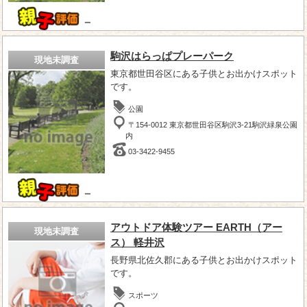
－
駒沢はらっぱプレーパーク
現地未調査
東京都世田谷区にある子供とお出かけスポット
です。
公園
〒154-0012 東京都世田谷区駒沢3-21駒沢緑泉公園
内
03-3422-9455
－
アウトドア体験ツアー EARTH（アー
現地未調査
ス） 軽井沢
長野県北佐久郡にある子供とお出かけスポット
です。
スポーツ