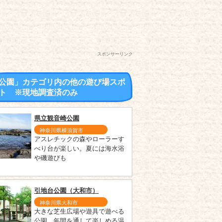
スポンサーリンク
公園」カテゴリ内の他の遊び場スポ
ト ※現地調査済のみ
県立観音崎公園
神奈川県横須賀市
アスレチックの森やローラーす
べり台が楽しい。夏には海水浴
や磯遊びも
引地台公園（大和市）
神奈川県大和市
大きな芝生広場や遊具で遊べる
公園。年間を通して楽しめる温