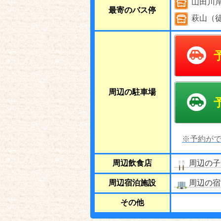
山田川岸
最寄のバス停
萩山（徒
周辺の駐車場
※予約がで
周辺飲食店
周辺の子
周辺宿泊施設
周辺の宿
その他