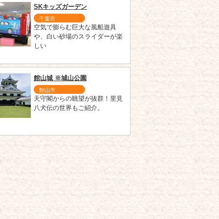
SKキッズガーデン
千葉市
空気で膨らむ巨大な風船遊具
や、白い砂場のスライダーが楽
しい
館山城 ※城山公園
館山市
天守閣からの眺望が抜群！里見
八犬伝の世界もご紹介。