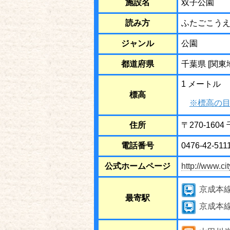
施設名
双子公園
読み方
ふたごこう
ジャンル
公園
都道府県
千葉県 [関東
1 メートル
標高
※標高の目
住所
〒270-16
電話番号
0476-42-511
公式ホームページ
http://www.ci
京成本
最寄駅
京成本