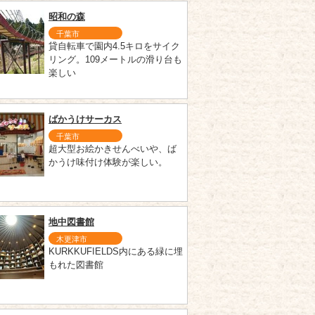
昭和の森
千葉市
貸自転車で園内4.5キロをサイク
リング。109メートルの滑り台も
楽しい
ばかうけサーカス
千葉市
超大型お絵かきせんべいや、ば
かうけ味付け体験が楽しい。
地中図書館
木更津市
KURKKUFIELDS内にある緑に埋
もれた図書館