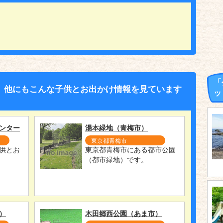
「
、他にもこんな子供とお出かけ情報を見ています
ッ
ンター
湯本緑地（青梅市）
東京都青梅市
供とお
東京都青梅市にある都市公園
（都市緑地）です。
）
木田郷西公園（あま市）