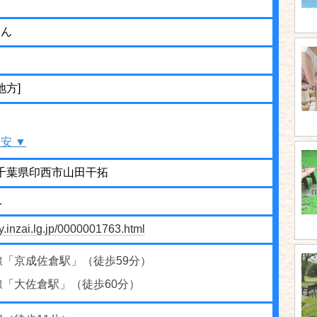
えん
地方]
安 ▼
04 千葉県印西市山田干拓
1
ty.inzai.lg.jp/0000001763.html
線「京成佐倉駅」（徒歩59分）
線「大佐倉駅」（徒歩60分）