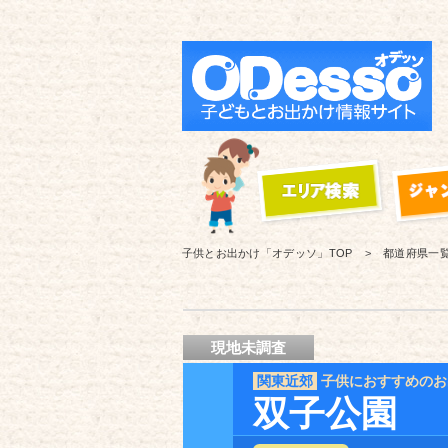
子供とお出かけ「オデッソ」
TOP
都道府県一
現地未調査
関東近郊
子供におすすめのお
双子公園