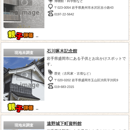
博物館・科学館など
〒023-0054 岩手県奥州市水沢区吉小路43
0197-22-5642
－
石川啄木記念館
現地未調査
岩手県盛岡市にある子供とお出かけスポットで
す。
歴史（古民家・古墳など）
〒020-0202 岩手県盛岡市玉山区渋民字渋民9
019-683-2315
－
遠野城下町資料館
現地未調査