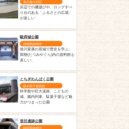
東京都大田区
浜辺での磯遊びや、ロングすべ
り台のある「ふるさとの広場」
が楽しい
駿府城公園
静岡県静岡市
徳川家康の居城で歴史を学ぶ。
巽櫓(たつみやぐら)内の資料館も
楽しい。
とちぎわんぱく公園
栃木県下都賀郡
科学館や巨大迷路、こどもの
城、園内列車、駄菓子屋など魅
力がつまった公園
登呂遺跡公園
静岡県静岡市