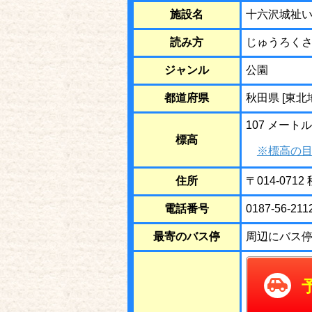
施設名
十六沢城祉
読み方
じゅうろく
ジャンル
公園
都道府県
秋田県 [東北
107 メートル
標高
※標高の目
住所
〒014-07
電話番号
0187-56-211
最寄のバス停
周辺にバス