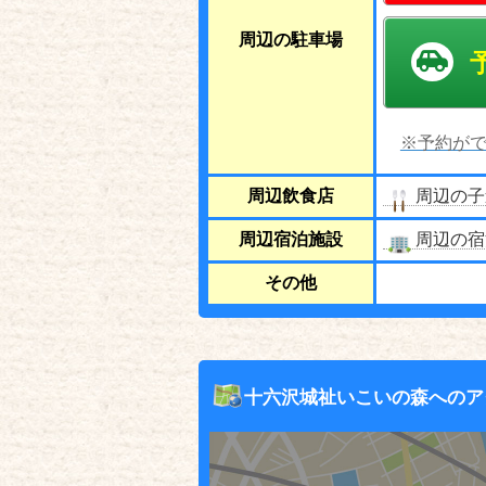
周辺の駐車場
※予約がで
周辺飲食店
周辺の子
周辺宿泊施設
周辺の宿
その他
十六沢城祉いこいの森へのア