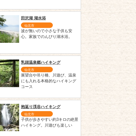
田沢湖 湖水浴
仙北市
波が無いので小さな子供も安
心。家族でのんびり湖水浴。
乳頭温泉郷ハイキング
仙北市
展望台や吊り橋、川遊び、温泉
にも入れる本格的なハイキング
コース
抱返り渓谷ハイキング
仙北市
子供が歩きやすい約3キロの絶景
ハイキング。川遊びも楽しい