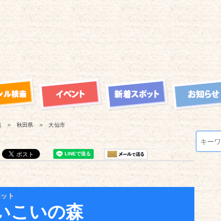
覧
秋田県
大仙市
ポット
いこいの森