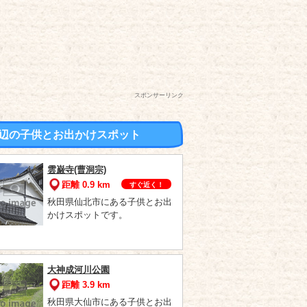
スポンサーリンク
辺の子供とお出かけスポット
雲巌寺(曹洞宗)
距離 0.9 km
すぐ近く！
秋田県仙北市にある子供とお出
かけスポットです。
大神成河川公園
距離 3.9 km
秋田県大仙市にある子供とお出