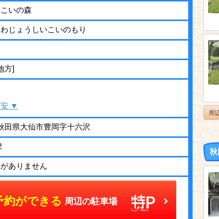
いこいの森
さわじょうしいこいのもり
地方]
安 ▼
周
12 秋田県大仙市豊岡字十六沢
2
秋
停がありません
予約ができる
周辺の駐車場