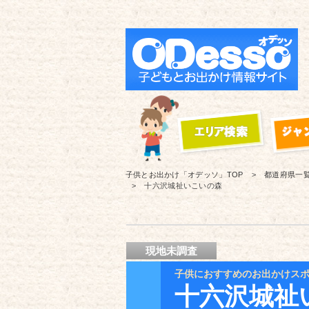
子供とお出かけ「オデッソ」
TOP
都道府県一
十六沢城祉いこいの森
現地未調査
子供におすすめのお出かけス
十六沢城祉