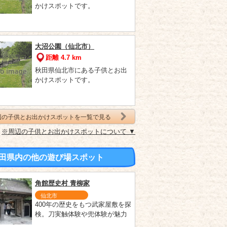
かけスポットです。
大沼公園（仙北市）
距離 4.7 km
秋田県仙北市にある子供とお出
かけスポットです。
辺の子供とお出かけスポットを一覧で見る
※周辺の子供とお出かけスポットについて ▼
田県内の他の遊び場スポット
角館歴史村 青柳家
仙北市
400年の歴史をもつ武家屋敷を探
検。刀実触体験や兜体験が魅力