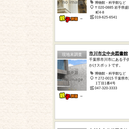
博物館・科学館など
〒020-0885 岩手県
町4-8
019-625-6541
－
市川市立中央図書館
現地未調査
千葉県市川市にある子
かけスポットです。
博物館・科学館など
〒272-0015 千葉県
1丁目1番4号
047-320-3333
－