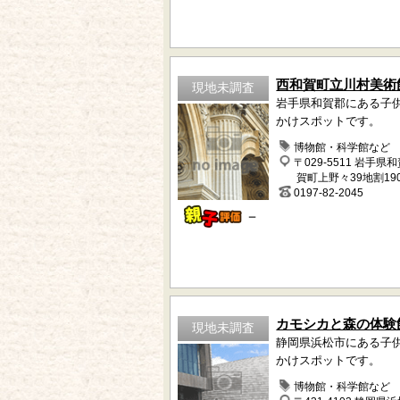
西和賀町立川村美術
現地未調査
岩手県和賀郡にある子
かけスポットです。
博物館・科学館など
〒029-5511 岩手県
賀町上野々39地割190
0197-82-2045
－
カモシカと森の体験
現地未調査
静岡県浜松市にある子
かけスポットです。
博物館・科学館など