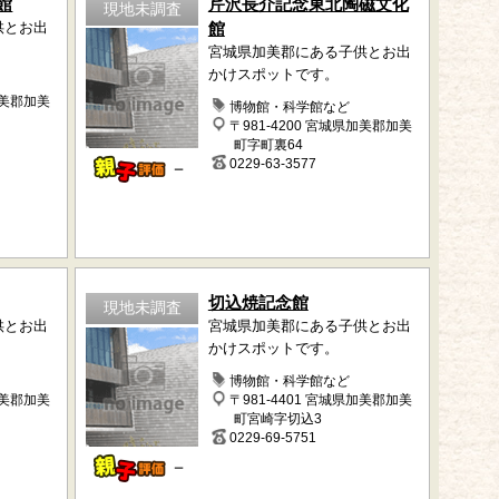
館
芹沢長介記念東北陶磁文化
現地未調査
供とお出
館
宮城県加美郡にある子供とお出
かけスポットです。
加美郡加美
博物館・科学館など
〒981-4200 宮城県加美郡加美
町字町裏64
0229-63-3577
－
切込焼記念館
現地未調査
供とお出
宮城県加美郡にある子供とお出
かけスポットです。
博物館・科学館など
加美郡加美
〒981-4401 宮城県加美郡加美
町宮崎字切込3
0229-69-5751
－