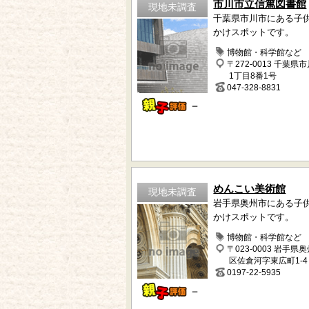
市川市立信篤図書館
現地未調査
千葉県市川市にある子
かけスポットです。
博物館・科学館など
〒272-0013 千葉県
1丁目8番1号
047-328-8831
－
めんこい美術館
現地未調査
岩手県奥州市にある子
かけスポットです。
博物館・科学館など
〒023-0003 岩手県
区佐倉河字東広町1-4
0197-22-5935
－