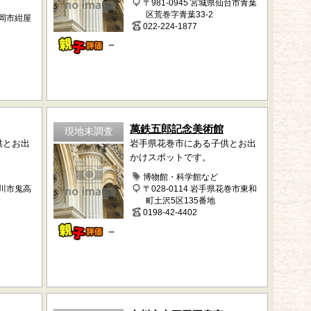
〒981-0945 宮城県仙台市青葉
区荒巻字青葉33-2
盛岡市紺屋
022-224-1877
－
萬鉄五郎記念美術館
現地未調査
供とお出
岩手県花巻市にある子供とお出
かけスポットです。
博物館・科学館など
市川市鬼高
〒028-0114 岩手県花巻市東和
町土沢5区135番地
0198-42-4402
－