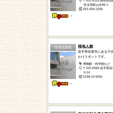
〒431-4103 静岡県
区水窪町山住96-1
053-456-2208
－
桜地人館
現地未調査
岩手県花巻市にある子
かけスポットです。
博物館・科学館など
〒025-0084 岩手県
4-14
0198-23-6591
－