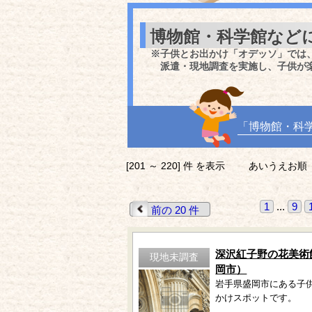
博物館・科学館など
※子供とお出かけ「オデッソ」では
派遣・現地調査を実施し、子供が
「博物館・科
[201 ～ 220] 件 を表示
あいうえお順
1
...
9
前の 20 件
深沢紅子野の花美術
現地未調査
岡市）
岩手県盛岡市にある子
かけスポットです。