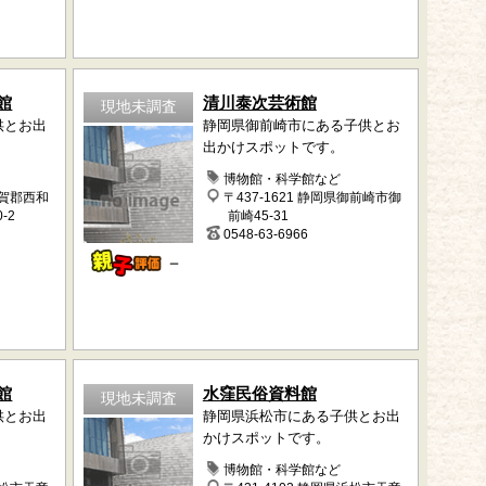
館
清川泰次芸術館
現地未調査
供とお出
静岡県御前崎市にある子供とお
出かけスポットです。
博物館・科学館など
和賀郡西和
〒437-1621 静岡県御前崎市御
-2
前崎45-31
0548-63-6966
－
館
水窪民俗資料館
現地未調査
供とお出
静岡県浜松市にある子供とお出
かけスポットです。
博物館・科学館など