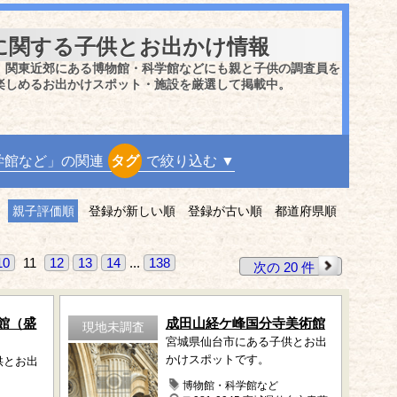
に関する子供とお出かけ情報
、関東近郊にある博物館・科学館などにも親と子供の調査員を
楽しめるお出かけスポット・施設を厳選して掲載中。
学館など」の関連
タグ
で絞り込む ▼
親子評価順
登録が新しい順
登録が古い順
都道府県順
10
11
12
13
14
...
138
次の 20 件
館（盛
成田山経ケ峰国分寺美術館
現地未調査
宮城県仙台市にある子供とお出
かけスポットです。
供とお出
博物館・科学館など