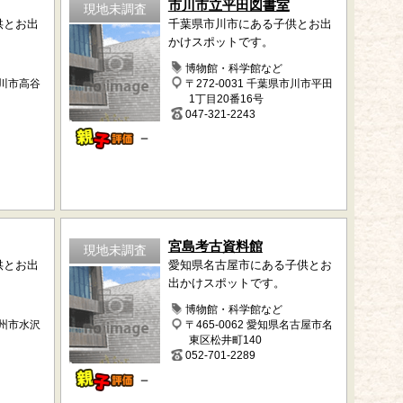
市川市立平田図書室
現地未調査
供とお出
千葉県市川市にある子供とお出
かけスポットです。
博物館・科学館など
市川市高谷
〒272-0031 千葉県市川市平田
1丁目20番16号
047-321-2243
－
宮島考古資料館
現地未調査
供とお出
愛知県名古屋市にある子供とお
出かけスポットです。
博物館・科学館など
奥州市水沢
〒465-0062 愛知県名古屋市名
東区松井町140
052-701-2289
－