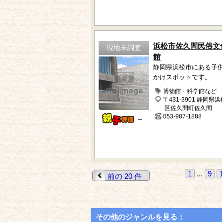
浜松市佐久間民俗文
現地未調査
館
静岡県浜松市にある子
かけスポットです。
博物館・科学館など
〒431-3901 静岡県
区佐久間町佐久間
053-987-1888
－
1
...
9
前の 20 件
その他のジャンルを見る：