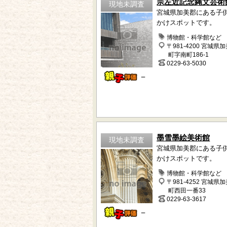
宗左近記念縄文芸術
現地未調査
宮城県加美郡にある子
かけスポットです。
博物館・科学館など
〒981-4200 宮城県
町字南町186-1
0229-63-5030
－
墨雪墨絵美術館
現地未調査
宮城県加美郡にある子
かけスポットです。
博物館・科学館など
〒981-4252 宮城県
町西田一番33
0229-63-3617
－