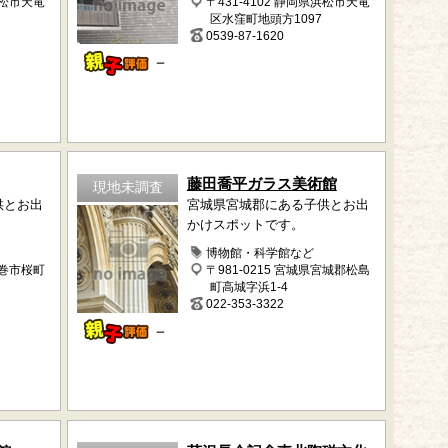
浜松市天竜
〒431-4102 静岡県浜松市天竜
区水窪町地頭方1097
0539-87-1620
－
藤田喬平ガラス美術館
現地未調査
供とお出
宮城県宮城郡にある子供とお出
かけスポットです。
博物館・科学館など
花巻市桜町
〒981-0215 宮城県宮城郡松島
町高城字浜1-4
022-353-3322
－