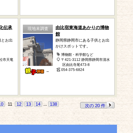
化伝承
由比宿東海道あかりの博物
現地未調査
館
供とお出
静岡県静岡市にある子供とお出
かけスポットです。
博物館・科学館など
浜松市天竜
〒421-3112 静岡県静岡市清水
区由比寺尾473-8
054-375-6824
－
10
11
12
13
14
...
138
次の 20 件