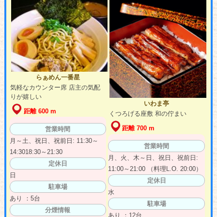
らぁめん一番星
気軽なカウンター席 店主の気配
りが嬉しい
いわま亭
距離 600 m
くつろげる座敷 和の佇まい
距離 700 m
営業時間
月～土、祝日、祝前日: 11:30～
営業時間
14:3018:30～21:30
月、火、木～日、祝日、祝前日:
定休日
11:00～21:00 （料理L.O. 20:00）
日
定休日
駐車場
水
あり ：5台
駐車場
分煙情報
あり ：12台