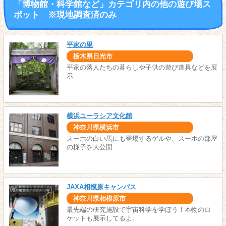
「博物館・科学館など」カテゴリ内の他の遊び場ス
ポット ※現地調査済のみ
平家の里
栃木県日光市
平家の落人たちの暮らしや子供の遊び道具などを展
示
横浜ユーラシア文化館
神奈川県横浜市
スーホの白い馬にも登場するゲルや、スーホの部屋
の様子を大公開
JAXA相模原キャンパス
神奈川県相模原市
最先端の研究施設で宇宙科学を学ぼう！本物のロ
ケットも展示してるよ。