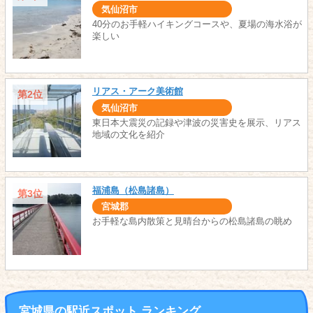
気仙沼市
40分のお手軽ハイキングコースや、夏場の海水浴が
楽しい
リアス・アーク美術館
第2位
気仙沼市
東日本大震災の記録や津波の災害史を展示、リアス
地域の文化を紹介
福浦島（松島諸島）
第3位
宮城郡
お手軽な島内散策と見晴台からの松島諸島の眺め
宮城県の駅近スポット ランキング