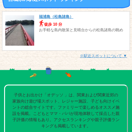
福浦島（松島諸島）
徒歩 10 分
お手軽な島内散策と見晴台からの松島諸島の眺め
※駅近スポットについて ▼
子供とお出かけ「オデッソ 」は、関東および関東近郊の
家族向け遊び場スポット、レジャー施設、子ども向けイベ
ントの総合サイトです。ファミリーで楽しめるオススメ施
設を掲載。こどもとママ・パパが現地体験して採点した親
子評価の情報もあり。アクセスランキングや親子評価ラン
キングも掲載しています。