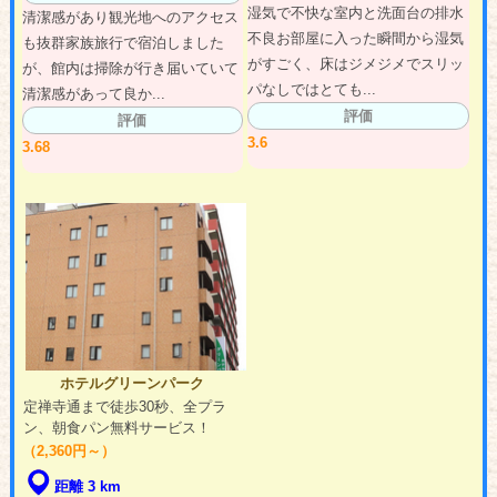
湿気で不快な室内と洗面台の排水
清潔感があり観光地へのアクセス
不良お部屋に入った瞬間から湿気
も抜群家族旅行で宿泊しました
がすごく、床はジメジメでスリッ
が、館内は掃除が行き届いていて
パなしではとても...
清潔感があって良か...
評価
評価
3.6
3.68
ホテルグリーンパーク
定禅寺通まで徒歩30秒、全プラ
ン、朝食パン無料サービス！
（2,360円～）
距離 3 km