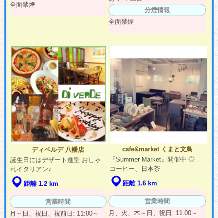
全面禁煙
分煙情報
全面禁煙
cafe&market くまと文鳥
ディベルデ 八幡店
『Summer Market』開催中 ◎
誕生日にはデザート進呈 おしゃ
コーヒー、日本茶
れイタリアン♪
距離 1.6 km
距離 1.2 km
営業時間
営業時間
月、火、木～日、祝日: 11:00～
月～日、祝日、祝前日: 11:00～