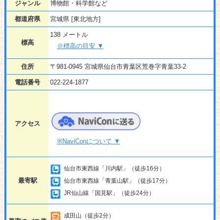
ジャンル
博物館・科学館など
都道府県
宮城県 [東北地方]
138 メートル
標高
※標高の目安 ▼
住所
〒981-0945 宮城県仙台市青葉区荒巻字青葉33-2
電話番号
022-224-1877
アクセス
※NaviConについて ▼
仙台市東西線「川内駅」（徒歩16分）
最寄駅
仙台市東西線「青葉山駅」（徒歩17分）
JR仙山線「国見駅」（徒歩24分）
成田山（徒歩2分）