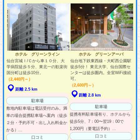
ホテル グリーンライン
ホテル グリーンアーバ
仙台宮城Ｉ/Ｃから車１０分、大
仙台地下鉄東西線・大町西公園駅
学病院徒歩５分、東北一の歓楽街
徒歩5分！ 東北大学、仙台国際セ
国分町は徒歩10分。
ンターは徒歩圏内。全室WiFi接続
可。
（2,440円～）
（2,600円～）
距離 2.5 km
距離 2.8 km
駐車場
駐車場
敷地内駐車場は電話受付のみ。満
提携有料駐車場有り、ホテルから
車の場合提携駐車場へ案内（徒歩
徒歩5分、7：00〜翌19：00で
２分・予約不可・出し入れ料金か
1,200円（要電話予約）...
かる）...
口コミ
口コミ