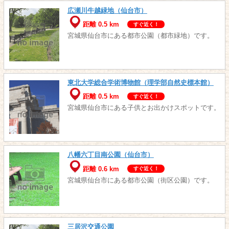
広瀬川牛越緑地（仙台市）
距離 0.5 km
すぐ近く！
宮城県仙台市にある都市公園（都市緑地）です。
東北大学総合学術博物館（理学部自然史標本館）
距離 0.5 km
すぐ近く！
宮城県仙台市にある子供とお出かけスポットです。
八幡六丁目南公園（仙台市）
距離 0.6 km
すぐ近く！
宮城県仙台市にある都市公園（街区公園）です。
三居沢交通公園