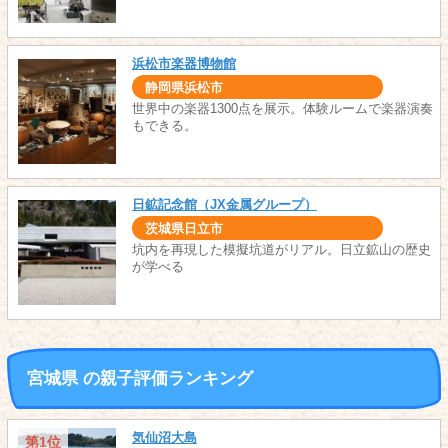
浜松市楽器博物館
静岡県浜松市
世界中の楽器1300点を展示。体験ルームで楽器演奏
もできる。
日鉱記念館（JX金属グループ）
茨城県日立市
坑内を再現した模擬坑道がリアル。日立鉱山の歴史
が学べる
宮城県 の親子評価ランキング
気仙沼大島
第1位