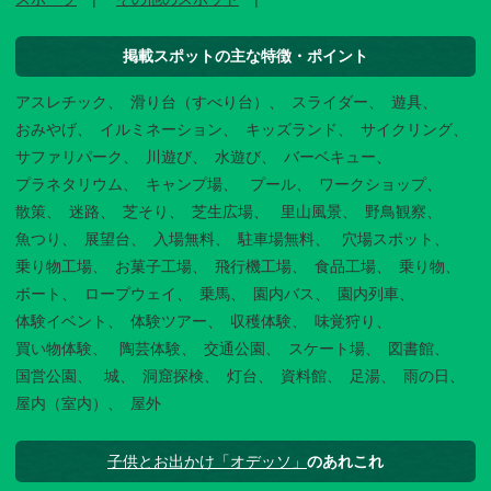
掲載スポットの主な特徴・ポイント
アスレチック
滑り台（すべり台）
スライダー
遊具
おみやげ
イルミネーション
キッズランド
サイクリング
サファリパーク
川遊び
水遊び
バーベキュー
プラネタリウム
キャンプ場
プール
ワークショップ
散策
迷路
芝そり
芝生広場
里山風景
野鳥観察
魚つり
展望台
入場無料
駐車場無料
穴場スポット
乗り物工場
お菓子工場
飛行機工場
食品工場
乗り物
ボート
ロープウェイ
乗馬
園内バス
園内列車
体験イベント
体験ツアー
収穫体験
味覚狩り
買い物体験
陶芸体験
交通公園
スケート場
図書館
国営公園
城
洞窟探検
灯台
資料館
足湯
雨の日
屋内（室内）
屋外
子供とお出かけ「オデッソ」
のあれこれ