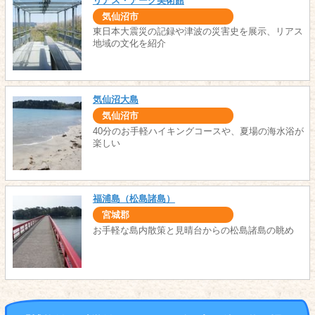
リアス・アーク美術館
気仙沼市
東日本大震災の記録や津波の災害史を展示、リアス
地域の文化を紹介
気仙沼大島
気仙沼市
40分のお手軽ハイキングコースや、夏場の海水浴が
楽しい
福浦島（松島諸島）
宮城郡
お手軽な島内散策と見晴台からの松島諸島の眺め