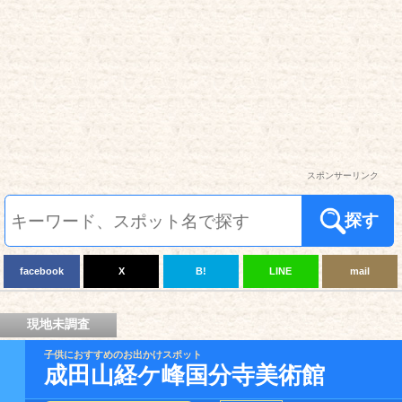
スポンサーリンク
探す
facebook
X
B!
LINE
mail
現地未調査
子供におすすめのお出かけスポット
成田山経ケ峰国分寺美術館