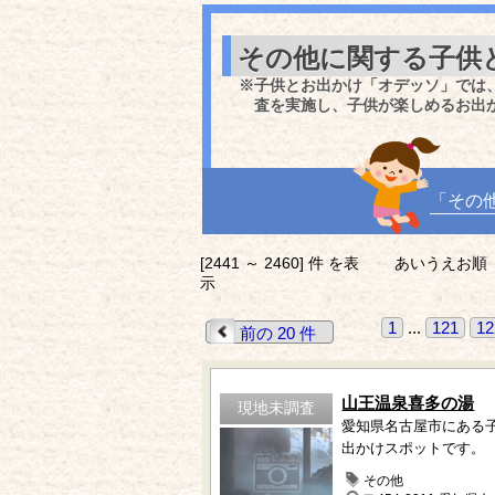
その他に関する子供
※子供とお出かけ「オデッソ」では
査を実施し、子供が楽しめるお出
「その
[2441 ～ 2460] 件 を表
あいうえお順
示
1
...
121
12
前の 20 件
山王温泉喜多の湯
現地未調査
愛知県名古屋市にある
出かけスポットです。
その他