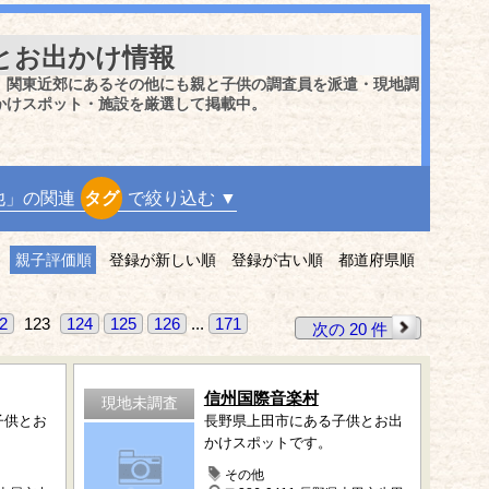
とお出かけ情報
、関東近郊にあるその他にも親と子供の調査員を派遣・現地調
かけスポット・施設を厳選して掲載中。
他」の関連
タグ
で絞り込む ▼
親子評価順
登録が新しい順
登録が古い順
都道府県順
2
123
124
125
126
...
171
次の 20 件
信州国際音楽村
現地未調査
子供とお
長野県上田市にある子供とお出
かけスポットです。
その他