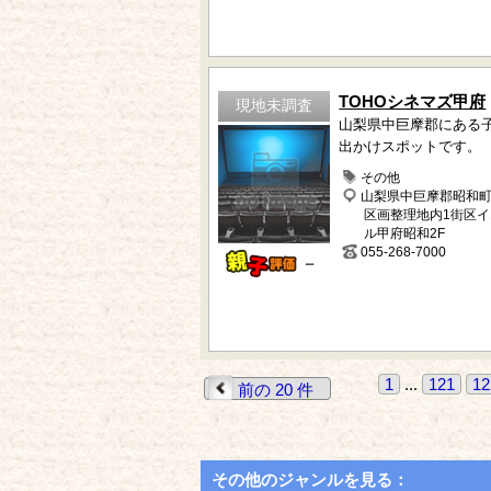
TOHOシネマズ甲府
現地未調査
山梨県中巨摩郡にある
出かけスポットです。
その他
山梨県中巨摩郡昭和
区画整理地内1街区
ル甲府昭和2F
055-268-7000
－
1
...
121
12
前の 20 件
その他のジャンルを見る：