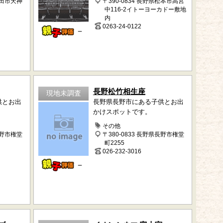
上田市天神
〒390-0834 長野県松本市高宮
中116-2イトーヨーカドー敷地
内
0263-24-0122
－
長野松竹相生座
現地未調査
供とお出
長野県長野市にある子供とお出
かけスポットです。
その他
長野市権堂
〒380-0833 長野県長野市権堂
町2255
026-232-3016
－