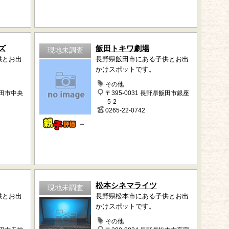
ズ
飯田トキワ劇場
現地未調査
供とお出
長野県飯田市にある子供とお出
かけスポットです。
その他
飯田市中央
〒395-0031 長野県飯田市銀座
5-2
0265-22-0742
－
松本シネマライツ
現地未調査
供とお出
長野県松本市にある子供とお出
かけスポットです。
その他