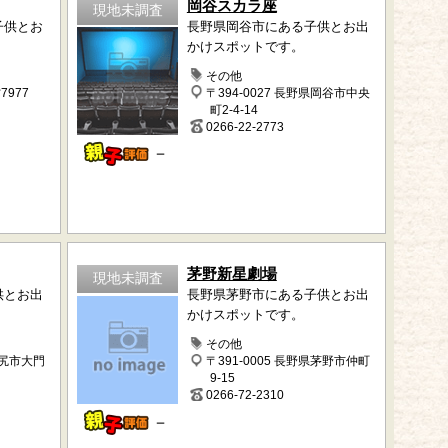
岡谷スカラ座
現地未調査
子供とお
長野県岡谷市にある子供とお出
かけスポットです。
その他
977
〒394-0027 長野県岡谷市中央
町2-4-14
0266-22-2773
－
茅野新星劇場
現地未調査
供とお出
長野県茅野市にある子供とお出
かけスポットです。
その他
塩尻市大門
〒391-0005 長野県茅野市仲町
9-15
0266-72-2310
－