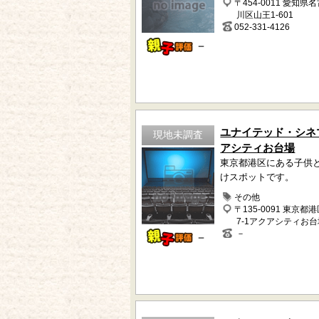
〒454-0011 愛知県
川区山王1-601
052-331-4126
－
ユナイテッド・シネ
現地未調査
アシティお台場
東京都港区にある子供
けスポットです。
その他
〒135-0091 東京都
7-1アクアシティお
－
－