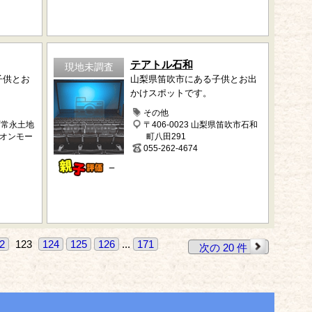
テアトル石和
現地未調査
子供とお
山梨県笛吹市にある子供とお出
かけスポットです。
その他
町常永土地
〒406-0023 山梨県笛吹市石和
イオンモー
町八田291
055-262-4674
－
2
123
124
125
126
...
171
次の 20 件