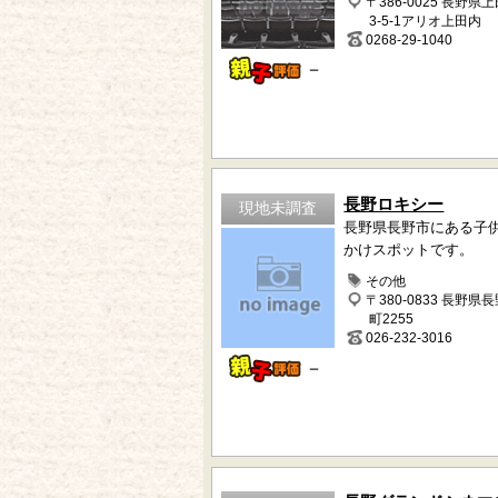
〒386-0025 長野県
3-5-1アリオ上田内
0268-29-1040
－
長野ロキシー
現地未調査
長野県長野市にある子
かけスポットです。
その他
〒380-0833 長野県
町2255
026-232-3016
－