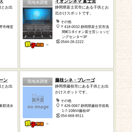
ズ
イオンシネマ 富士宮
現地未調査
供とお出
静岡県富士宮市にある子供とお
出かけスポットです。
その他
長野市権堂
〒418-0032 静岡県富士宮市浅
間町1-8イオン富士宮ショッピ
ングセンター3F
0544-28-2222
－
ーン
藤枝シネ・ブレーゴ
現地未調査
供とお出
静岡県藤枝市にある子供とお出
かけスポットです。
その他
駿東郡清水
〒426-0067 静岡県藤枝市前島
1-7-10BiVi藤枝4F
054-668-9511
－