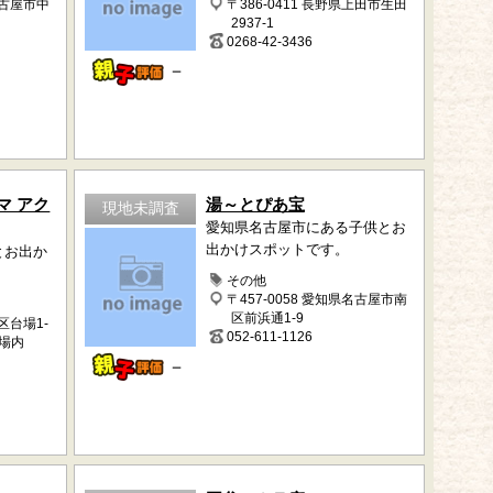
名古屋市中
〒386-0411 長野県上田市生田
2937-1
0268-42-3436
－
マ アク
湯～とぴあ宝
現地未調査
愛知県名古屋市にある子供とお
出かけスポットです。
とお出か
その他
〒457-0058 愛知県名古屋市南
区前浜通1-9
港区台場1-
052-611-1126
台場内
－