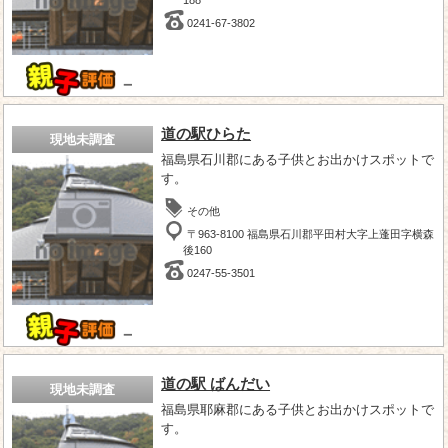
0241-67-3802
－
道の駅ひらた
現地未調査
福島県石川郡にある子供とお出かけスポットで
す。
その他
〒963-8100 福島県石川郡平田村大字上蓬田字横森
後160
0247-55-3501
－
道の駅 ばんだい
現地未調査
福島県耶麻郡にある子供とお出かけスポットで
す。