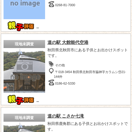
0268-81-7000
－
道の駅 大館能代空港
現地未調査
秋田県北秋田市にある子供とお出かけスポット
です。
その他
〒018-3454 秋田県北秋田市脇神字カラムシ岱21-
144外
0186-62-5330
－
道の駅 こさか七滝
現地未調査
秋田県鹿角郡にある子供とお出かけスポットで
す。