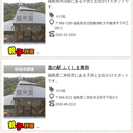
福島県河沼郡にある子供とお出かけスポットで
す。
その他
〒969-7200 福島県河沼郡柳津町大字柳津字下平乙
181-1
0241-42-2324
－
道の駅 ふくしま東和
現地未調査
福島県二本松市にある子供とお出かけスポット
です。
その他
〒964-0111 福島県二本松市太田字下田2-3
0243-46-2113
－