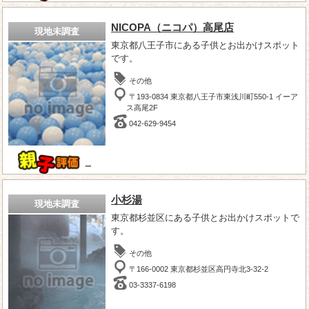
NICOPA（ニコパ）高尾店
現地未調査
東京都八王子市にある子供とお出かけスポット
です。
その他
〒193-0834 東京都八王子市東浅川町550-1 イーア
ス高尾2F
042-629-9454
－
小杉湯
現地未調査
東京都杉並区にある子供とお出かけスポットで
す。
その他
〒166-0002 東京都杉並区高円寺北3-32-2
03-3337-6198