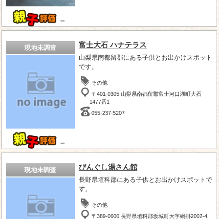
－
富士大石 ハナテラス
現地未調査
山梨県南都留郡にある子供とお出かけスポット
です。
その他
〒401-0305 山梨県南都留郡富士河口湖町大石
1477番1
055-237-5207
－
びんぐし湯さん館
現地未調査
長野県埴科郡にある子供とお出かけスポットで
す。
その他
〒389-0600 長野県埴科郡坂城町大字網掛2002-4