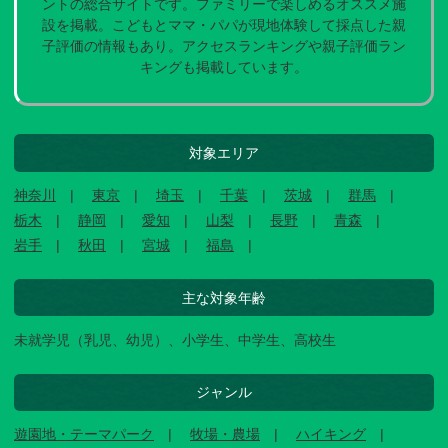
ントの総合サイトです。ファミリーで楽しめるオススメ施
設を掲載。こどもとママ・パパが現地体験して採点した親
子評価の情報もあり。アクセスランキングや親子評価ラン
キングも掲載しています。
対象エリア
神奈川
東京
埼玉
千葉
茨城
群馬
栃木
静岡
愛知
山梨
長野
青森
岩手
秋田
宮城
福島
主な対象年齢
未就学児（乳児、幼児）、小学生、中学生、高校生
ジャンル
遊園地・テーマパーク
牧場・農場
ハイキング