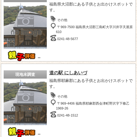
福島県大沼郡にある子供とお出かけスポットで
す。
その他
〒969-7500 福島県大沼郡三島町大字川井字天屋原
610
0241-48-5677
－
道の駅 にしあいづ
現地未調査
福島県耶麻郡にある子供とお出かけスポットで
す。
その他
〒969-4406 福島県耶麻郡西会津町野沢字下條乙
1969-26
0241-48-1512
－