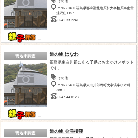
その他
〒966-0400 福島県耶麻郡北塩原村大字桧原字南黄
連沢山1157
0241-33-2241
－
道の駅 はなわ
現地未調査
福島県東白川郡にある子供とお出かけスポット
です。
その他
〒963-5400 福島県東白川郡塙町大字塙字桜木町
388-1
0247-44-0123
－
道の駅 会津柳津
現地未調査