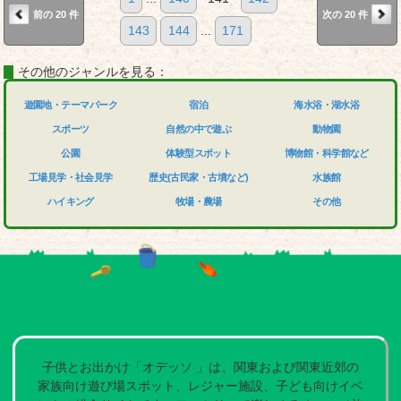
前の 20 件
次の 20 件
143
144
...
171
その他のジャンルを見る：
遊園地・テーマパーク
宿泊
海水浴・湖水浴
スポーツ
自然の中で遊ぶ
動物園
公園
体験型スポット
博物館・科学館など
工場見学・社会見学
歴史(古民家・古墳など)
水族館
ハイキング
牧場・農場
その他
子供とお出かけ「オデッソ 」は、関東および関東近郊の
家族向け遊び場スポット、レジャー施設、子ども向けイベ