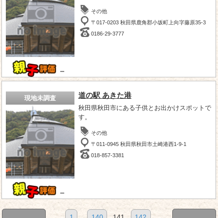
その他
〒017-0203 秋田県鹿角郡小坂町上向字藤原35-3
0186-29-3777
－
道の駅 あきた港
現地未調査
秋田県秋田市にある子供とお出かけスポットで
す。
その他
〒011-0945 秋田県秋田市土崎港西1-9-1
018-857-3381
－
1
...
140
141
142