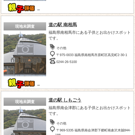
－
道の駅 南相馬
現地未調査
福島県南相馬市にある子供とお出かけスポット
です。
その他
〒975-0033 福島県南相馬市原町区高見町2-30-1
0244-26-5100
－
道の駅 しもごう
現地未調査
福島県南会津郡にある子供とお出かけスポット
です。
その他
〒969-5335 福島県南会津郡下郷町南倉沢木賊844-
188