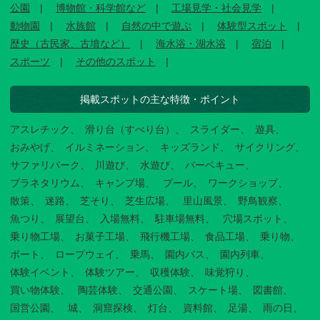
公園
博物館・科学館など
工場見学・社会見学
動物園
水族館
自然の中で遊ぶ
体験型スポット
歴史（古民家、古墳など）
海水浴・湖水浴
宿泊
スポーツ
その他のスポット
掲載スポットの主な特徴・ポイント
アスレチック
滑り台（すべり台）
スライダー
遊具
おみやげ
イルミネーション
キッズランド
サイクリング
サファリパーク
川遊び
水遊び
バーベキュー
プラネタリウム
キャンプ場
プール
ワークショップ
散策
迷路
芝そり
芝生広場
里山風景
野鳥観察
魚つり
展望台
入場無料
駐車場無料
穴場スポット
乗り物工場
お菓子工場
飛行機工場
食品工場
乗り物
ボート
ロープウェイ
乗馬
園内バス
園内列車
体験イベント
体験ツアー
収穫体験
味覚狩り
買い物体験
陶芸体験
交通公園
スケート場
図書館
国営公園
城
洞窟探検
灯台
資料館
足湯
雨の日