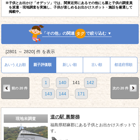
※子供とお出かけ「オデッソ」では、関東近郊にあるその他にも親と子供の調査員
を派遣・現地調査を実施し、子供が楽しめるお出かけスポット・施設を厳選して
掲載中。
「その他」の関連
タグ
で絞り込む ▼
[2801 ～ 2820] 件 を表示
あいうえお順
親子評価順
新しい順
古い順
都道府県順
1
...
140
141
142
前の 20 件
次の 20 件
143
144
...
171
道の駅 裏磐梯
現地未調査
福島県耶麻郡にある子供とお出かけスポットで
す。