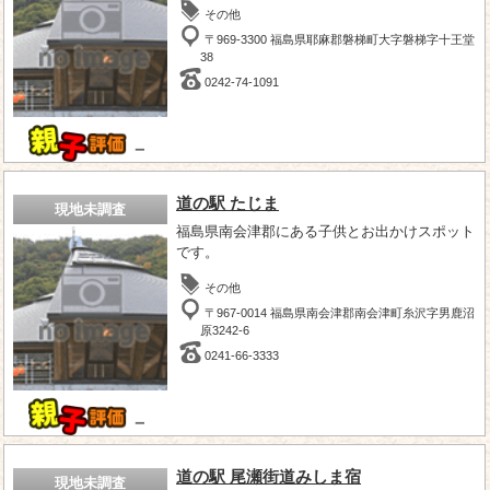
その他
〒969-3300 福島県耶麻郡磐梯町大字磐梯字十王堂
38
0242-74-1091
－
道の駅 たじま
現地未調査
福島県南会津郡にある子供とお出かけスポット
です。
その他
〒967-0014 福島県南会津郡南会津町糸沢字男鹿沼
原3242-6
0241-66-3333
－
道の駅 尾瀬街道みしま宿
現地未調査