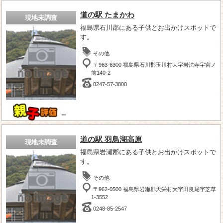
道の駅 たまかわ
現地未調査
福島県石川郡にある子供とお出かけスポットで
す。
その他
〒963-6300 福島県石川郡玉川村大字岩法寺字宮ノ
前140-2
0247-57-3800
－
道の駅 羽鳥湖高原
現地未調査
福島県岩瀬郡にある子供とお出かけスポットで
す。
その他
〒962-0500 福島県岩瀬郡天栄村大字田良尾字芝草
1-3552
0248-85-2547