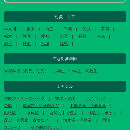
対象エリア
神奈川
東京
埼玉
千葉
茨城
群馬
栃木
静岡
愛知
山梨
長野
青森
岩手
秋田
宮城
福島
主な対象年齢
未就学児（乳児、幼児）、小学生、中学生、高校生
ジャンル
遊園地・テーマパーク
牧場・農場
ハイキング
公園
博物館・科学館など
工場見学・社会見学
動物園
水族館
自然の中で遊ぶ
体験型スポット
歴史（古民家、古墳など）
海水浴・湖水浴
宿泊
スポーツ
その他のスポット