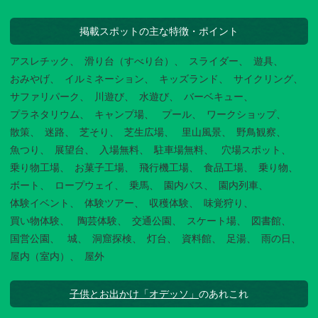
掲載スポットの主な特徴・ポイント
アスレチック
滑り台（すべり台）
スライダー
遊具
おみやげ
イルミネーション
キッズランド
サイクリング
サファリパーク
川遊び
水遊び
バーベキュー
プラネタリウム
キャンプ場
プール
ワークショップ
散策
迷路
芝そり
芝生広場
里山風景
野鳥観察
魚つり
展望台
入場無料
駐車場無料
穴場スポット
乗り物工場
お菓子工場
飛行機工場
食品工場
乗り物
ボート
ロープウェイ
乗馬
園内バス
園内列車
体験イベント
体験ツアー
収穫体験
味覚狩り
買い物体験
陶芸体験
交通公園
スケート場
図書館
国営公園
城
洞窟探検
灯台
資料館
足湯
雨の日
屋内（室内）
屋外
子供とお出かけ「オデッソ」
のあれこれ