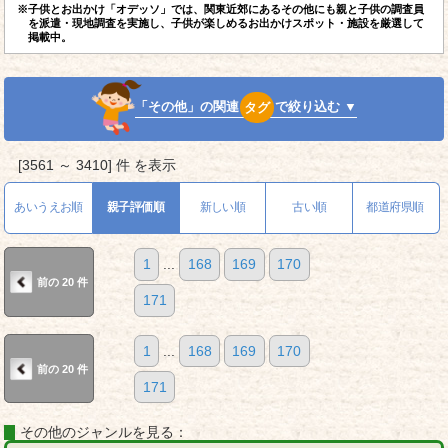
※子供とお出かけ「オデッソ」では、関東近郊にあるその他にも親と子供の調査員
を派遣・現地調査を実施し、子供が楽しめるお出かけスポット・施設を厳選して
掲載中。
「その他」の関連
タグ
で絞り込む ▼
[3561 ～ 3410] 件 を表示
あいうえお順
親子評価順
新しい順
古い順
都道府県順
1
...
168
169
170
前の 20 件
171
1
...
168
169
170
前の 20 件
171
その他のジャンルを見る：