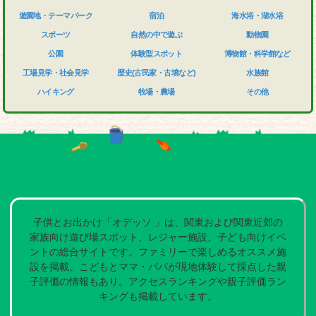
遊園地・テーマパーク
宿泊
海水浴・湖水浴
スポーツ
自然の中で遊ぶ
動物園
公園
体験型スポット
博物館・科学館など
工場見学・社会見学
歴史(古民家・古墳など)
水族館
ハイキング
牧場・農場
その他
子供とお出かけ「オデッソ 」は、関東および関東近郊の
家族向け遊び場スポット、レジャー施設、子ども向けイベ
ントの総合サイトです。ファミリーで楽しめるオススメ施
設を掲載。こどもとママ・パパが現地体験して採点した親
子評価の情報もあり。アクセスランキングや親子評価ラン
キングも掲載しています。