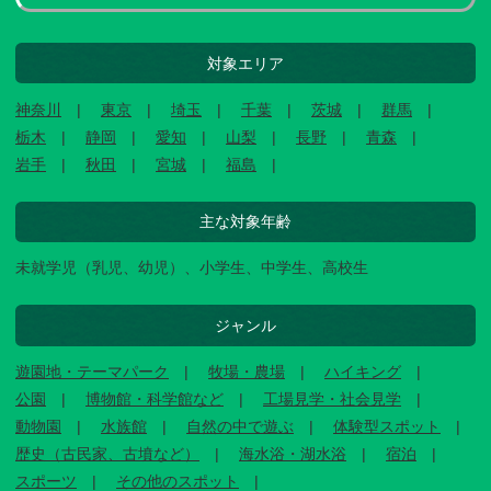
対象エリア
神奈川
東京
埼玉
千葉
茨城
群馬
栃木
静岡
愛知
山梨
長野
青森
岩手
秋田
宮城
福島
主な対象年齢
未就学児（乳児、幼児）、小学生、中学生、高校生
ジャンル
遊園地・テーマパーク
牧場・農場
ハイキング
公園
博物館・科学館など
工場見学・社会見学
動物園
水族館
自然の中で遊ぶ
体験型スポット
歴史（古民家、古墳など）
海水浴・湖水浴
宿泊
スポーツ
その他のスポット