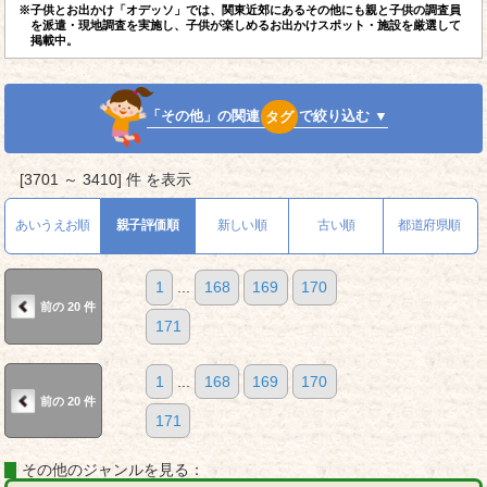
※子供とお出かけ「オデッソ」では、関東近郊にあるその他にも親と子供の調査員
を派遣・現地調査を実施し、子供が楽しめるお出かけスポット・施設を厳選して
掲載中。
「その他」の関連
タグ
で絞り込む ▼
[3701 ～ 3410] 件 を表示
あいうえお順
親子評価順
新しい順
古い順
都道府県順
1
...
168
169
170
前の 20 件
171
1
...
168
169
170
前の 20 件
171
その他のジャンルを見る：