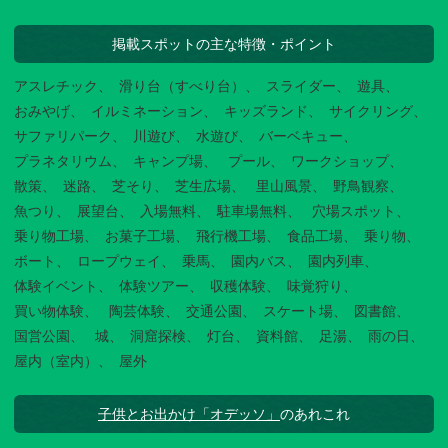
掲載スポットの主な特徴・ポイント
アスレチック
滑り台（すべり台）
スライダー
遊具
おみやげ
イルミネーション
キッズランド
サイクリング
サファリパーク
川遊び
水遊び
バーベキュー
プラネタリウム
キャンプ場
プール
ワークショップ
散策
迷路
芝そり
芝生広場
里山風景
野鳥観察
魚つり
展望台
入場無料
駐車場無料
穴場スポット
乗り物工場
お菓子工場
飛行機工場
食品工場
乗り物
ボート
ロープウェイ
乗馬
園内バス
園内列車
体験イベント
体験ツアー
収穫体験
味覚狩り
買い物体験
陶芸体験
交通公園
スケート場
図書館
国営公園
城
洞窟探検
灯台
資料館
足湯
雨の日
屋内（室内）
屋外
子供とお出かけ「オデッソ」
のあれこれ