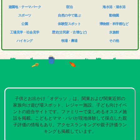
遊園地・テーマパーク
宿泊
海水浴・湖水浴
スポーツ
自然の中で遊ぶ
動物園
公園
体験型スポット
博物館・科学館など
工場見学・社会見学
歴史(古民家・古墳など)
水族館
ハイキング
牧場・農場
その他
子供とお出かけ「オデッソ 」は、関東および関東近郊の
家族向け遊び場スポット、レジャー施設、子ども向けイベ
ントの総合サイトです。ファミリーで楽しめるオススメ施
設を掲載。こどもとママ・パパが現地体験して採点した親
子評価の情報もあり。アクセスランキングや親子評価ラン
キングも掲載しています。