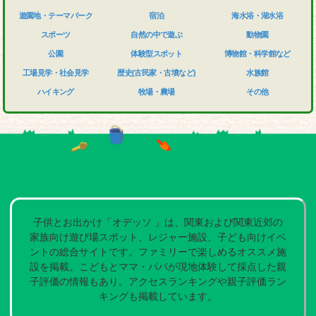
遊園地・テーマパーク
宿泊
海水浴・湖水浴
スポーツ
自然の中で遊ぶ
動物園
公園
体験型スポット
博物館・科学館など
工場見学・社会見学
歴史(古民家・古墳など)
水族館
ハイキング
牧場・農場
その他
子供とお出かけ「オデッソ 」は、関東および関東近郊の
家族向け遊び場スポット、レジャー施設、子ども向けイベ
ントの総合サイトです。ファミリーで楽しめるオススメ施
設を掲載。こどもとママ・パパが現地体験して採点した親
子評価の情報もあり。アクセスランキングや親子評価ラン
キングも掲載しています。