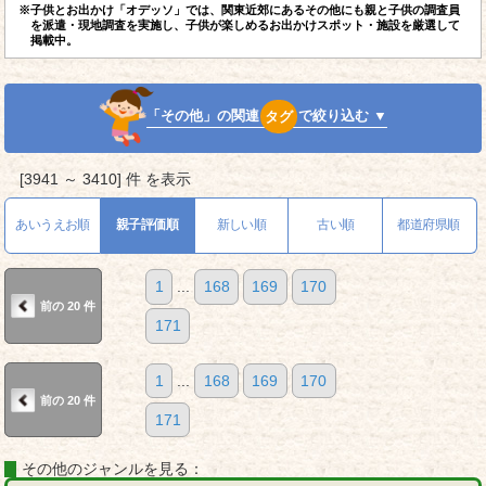
※子供とお出かけ「オデッソ」では、関東近郊にあるその他にも親と子供の調査員
を派遣・現地調査を実施し、子供が楽しめるお出かけスポット・施設を厳選して
掲載中。
「その他」の関連
タグ
で絞り込む ▼
[3941 ～ 3410] 件 を表示
あいうえお順
親子評価順
新しい順
古い順
都道府県順
1
...
168
169
170
前の 20 件
171
1
...
168
169
170
前の 20 件
171
その他のジャンルを見る：