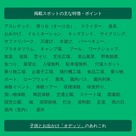
掲載スポットの主な特徴・ポイント
アスレチック
滑り台（すべり台）
スライダー
遊具
おみやげ
イルミネーション
キッズランド
サイクリング
サファリパーク
川遊び
水遊び
バーベキュー
プラネタリウム
キャンプ場
プール
ワークショップ
散策
迷路
芝そり
芝生広場
里山風景
野鳥観察
魚つり
展望台
入場無料
駐車場無料
穴場スポット
乗り物工場
お菓子工場
飛行機工場
食品工場
乗り物
ボート
ロープウェイ
乗馬
園内バス
園内列車
体験イベント
体験ツアー
収穫体験
味覚狩り
買い物体験
陶芸体験
交通公園
スケート場
図書館
国営公園
城
洞窟探検
灯台
資料館
足湯
雨の日
屋内（室内）
屋外
子供とお出かけ「オデッソ」
のあれこれ