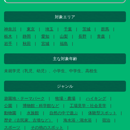
対象エリア
神奈川
東京
埼玉
千葉
茨城
群馬
栃木
静岡
愛知
山梨
長野
青森
岩手
秋田
宮城
福島
主な対象年齢
未就学児（乳児、幼児）、小学生、中学生、高校生
ジャンル
遊園地・テーマパーク
牧場・農場
ハイキング
公園
博物館・科学館など
工場見学・社会見学
動物園
水族館
自然の中で遊ぶ
体験型スポット
歴史（古民家、古墳など）
海水浴・湖水浴
宿泊
スポーツ
その他のスポット