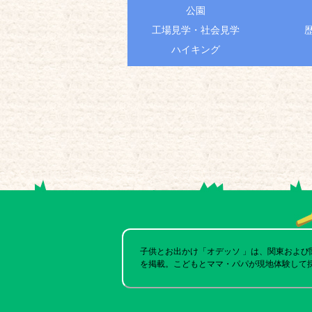
公園
工場見学・社会見学
ハイキング
子供とお出かけ「オデッソ 」は、関東およ
を掲載。こどもとママ・パパが現地体験して