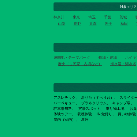
対象エリア
神奈川
東京
埼玉
千葉
茨城
山梨
長野
青森
岩手
秋田
遊園地・テーマパーク
牧場・農場
ハイキ
歴史（古民家、古墳など）
海水浴・湖水浴
アスレチック
滑り台（すべり台）
スライダ
バーベキュー
プラネタリウム
キャンプ場
駐車場無料
穴場スポット
乗り物工場
お菓
体験ツアー
収穫体験
味覚狩り
買い物体験
屋内（室内）
屋外