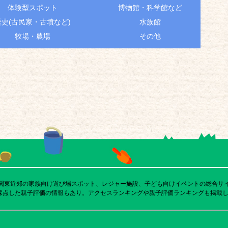
体験型スポット
博物館・科学館など
歴史(古民家・古墳など)
水族館
牧場・農場
その他
び関東近郊の家族向け遊び場スポット、レジャー施設、子ども向けイベントの総合サ
採点した親子評価の情報もあり。アクセスランキングや親子評価ランキングも掲載