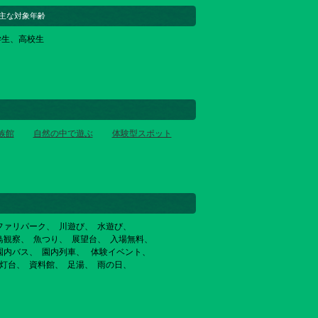
主な対象年齢
学生、高校生
族館
自然の中で遊ぶ
体験型スポット
ファリパーク
川遊び
水遊び
鳥観察
魚つり
展望台
入場無料
園内バス
園内列車
体験イベント
灯台
資料館
足湯
雨の日