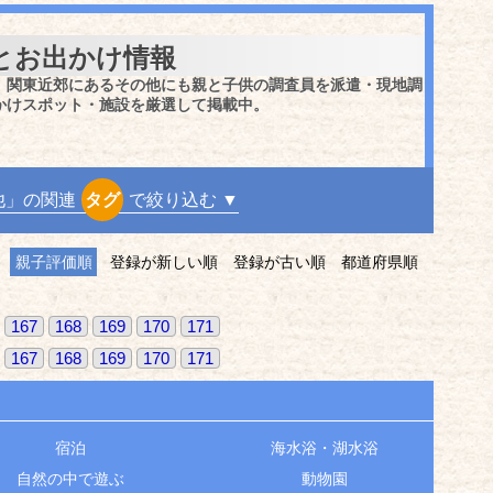
とお出かけ情報
、関東近郊にあるその他にも親と子供の調査員を派遣・現地調
かけスポット・施設を厳選して掲載中。
他」の関連
タグ
で絞り込む ▼
親子評価順
登録が新しい順
登録が古い順
都道府県順
167
168
169
170
171
167
168
169
170
171
宿泊
海水浴・湖水浴
自然の中で遊ぶ
動物園