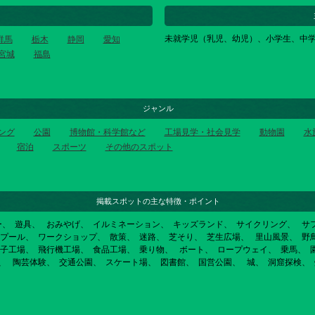
未就学児（乳児、幼児）、小学生、中
群馬
栃木
静岡
愛知
宮城
福島
ジャンル
ング
公園
博物館・科学館など
工場見学・社会見学
動物園
水
宿泊
スポーツ
その他のスポット
掲載スポットの主な特徴・ポイント
ー
遊具
おみやげ
イルミネーション
キッズランド
サイクリング
サ
プール
ワークショップ
散策
迷路
芝そり
芝生広場
里山風景
野
子工場
飛行機工場
食品工場
乗り物
ボート
ロープウェイ
乗馬
陶芸体験
交通公園
スケート場
図書館
国営公園
城
洞窟探検