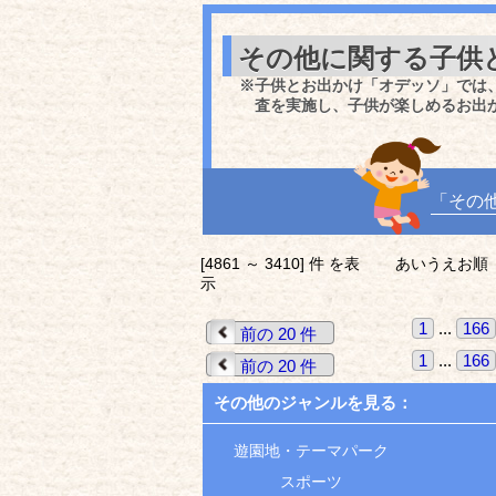
その他に関する子供
※子供とお出かけ「オデッソ」では
査を実施し、子供が楽しめるお出
「その
[4861 ～ 3410] 件 を表
あいうえお順
示
1
...
166
前の 20 件
1
...
166
前の 20 件
その他のジャンルを見る：
遊園地・テーマパーク
スポーツ