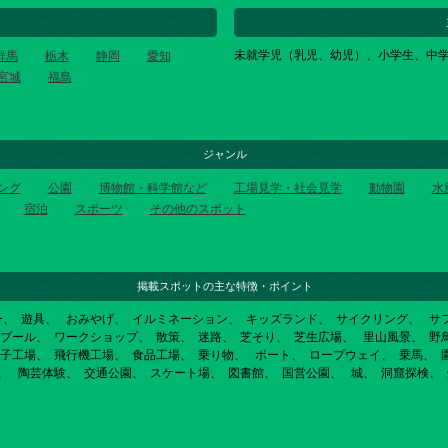
未就学児（乳児、幼児）、小学生、中
群馬
栃木
静岡
愛知
宮城
福島
ジャンル
ング
公園
博物館・科学館など
工場見学・社会見学
動物園
水
宿泊
スポーツ
その他のスポット
掲載スポットの主な特徴・ポイント
ー
遊具
おみやげ
イルミネーション
キッズランド
サイクリング
サ
プール
ワークショップ
散策
迷路
芝そり
芝生広場
里山風景
野
子工場
飛行機工場
食品工場
乗り物
ボート
ロープウェイ
乗馬
陶芸体験
交通公園
スケート場
図書館
国営公園
城
洞窟探検