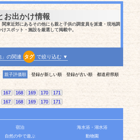
とお出かけ情報
、関東近郊にあるその他にも親と子供の調査員を派遣・現地調
かけスポット・施設を厳選して掲載中。
他」の関連
タグ
で絞り込む ▼
親子評価順
登録が新しい順
登録が古い順
都道府県順
167
168
169
170
171
167
168
169
170
171
宿泊
海水浴・湖水浴
自然の中で遊ぶ
動物園