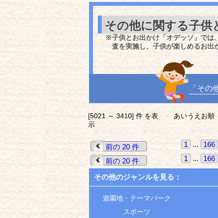
その他に関する子供
※子供とお出かけ「オデッソ」では
査を実施し、子供が楽しめるお出
「その
[5021 ～ 3410] 件 を表
あいうえお順
示
1
...
166
前の 20 件
1
...
166
前の 20 件
その他のジャンルを見る：
遊園地・テーマパーク
スポーツ