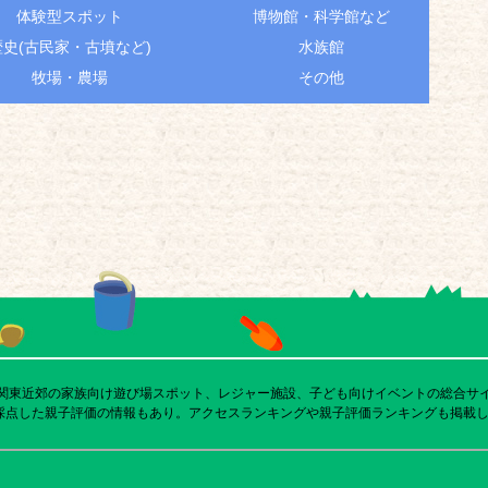
体験型スポット
博物館・科学館など
歴史(古民家・古墳など)
水族館
牧場・農場
その他
び関東近郊の家族向け遊び場スポット、レジャー施設、子ども向けイベントの総合サ
採点した親子評価の情報もあり。アクセスランキングや親子評価ランキングも掲載