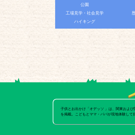
公園
工場見学・社会見学
ハイキング
子供とお出かけ「オデッソ 」は、関東およ
を掲載。こどもとママ・パパが現地体験して