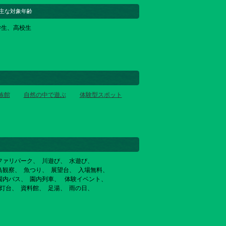
主な対象年齢
学生、高校生
族館
自然の中で遊ぶ
体験型スポット
ファリパーク
川遊び
水遊び
鳥観察
魚つり
展望台
入場無料
園内バス
園内列車
体験イベント
灯台
資料館
足湯
雨の日