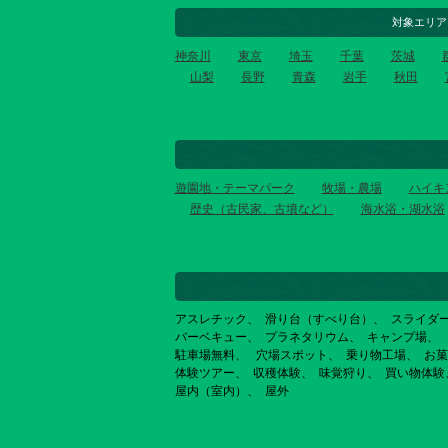
対象エリア
神奈川
東京
埼玉
千葉
茨城
山梨
長野
青森
岩手
秋田
遊園地・テーマパーク
牧場・農場
ハイキ
歴史（古民家、古墳など）
海水浴・湖水浴
アスレチック
滑り台（すべり台）
スライダ
バーベキュー
プラネタリウム
キャンプ場
駐車場無料
穴場スポット
乗り物工場
お菓
体験ツアー
収穫体験
味覚狩り
買い物体験
屋内（室内）
屋外