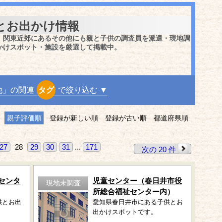
とお出かけ情報
、関東近郊にあるその他にも親と子供の調査員を派遣・現地調
かけスポット・施設を厳選して掲載中。
他」の関連
タグ
で絞り込む ▼
親子評価順
登録が新しい順
登録が古い順
都道府県順
27
28
29
30
31
...
171
次の 20 件
センタ
児童センター（春日井市役
現地未調査
所総合福祉センター内）
供とお出
愛知県春日井市にある子供とお
出かけスポットです。