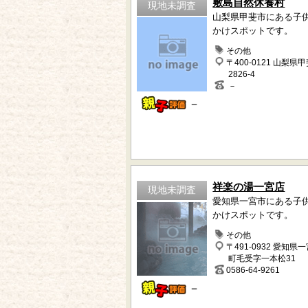
敷島自然休養村
現地未調査
山梨県甲斐市にある子
かけスポットです。
その他
〒400-0121 山梨県
2826-4
－
－
祥楽の湯一宮店
現地未調査
愛知県一宮市にある子
かけスポットです。
その他
〒491-0932 愛知県
町毛受字一本松31
0586-64-9261
－