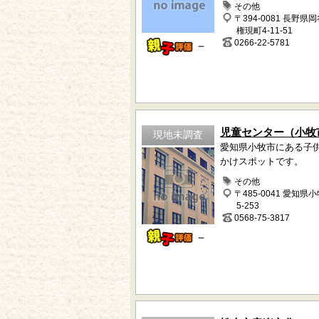
その他
〒394-0081 長野県
権現町4-11-51
0266-22-5781
－
児童センター（小牧
現地未調査
愛知県小牧市にある子
かけスポットです。
その他
〒485-0041 愛知県
5-253
0568-75-3817
－