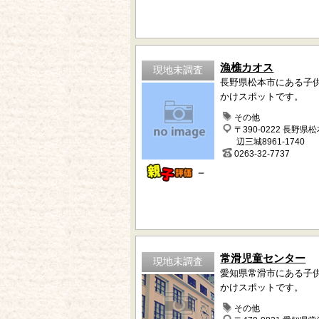
漁樵カオス
現地未調査
長野県松本市にある子
かけスポットです。
その他
〒390-0222 長野県
辺三城8961-1740
0263-32-7737
－
常滑児童センター
現地未調査
愛知県常滑市にある子
かけスポットです。
その他