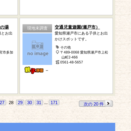
だの湯
交通児童遊園(瀬戸市）
現地未調査
供とお出
愛知県瀬戸市にある子供とお出
かけスポットです。
その他
一宮市多加
〒489-0068 愛知県瀬戸市上松
山町2-466
0561-48-5657
－
27
28
29
30
31
...
171
次の 20 件