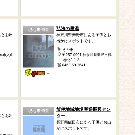
弘法の里湯
現地未調査
供とお出
神奈川県秦野市にある子供とお
出かけスポットです。
その他
松本市入山
〒257-0001 神奈川県秦野市鶴
巻北3-1-2
0463-69-2641
－
飯伊地域地場産業振興セン
現地未調査
供とお出
ター
長野県飯田市にある子供とお出
かけスポットです。