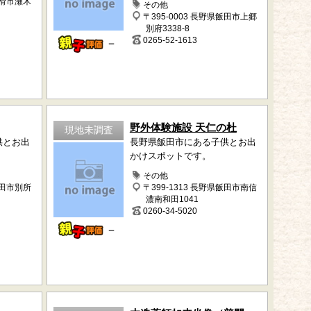
常滑市瀬木
その他
〒395-0003 長野県飯田市上郷
別府3338-8
0265-52-1613
－
野外体験施設 天仁の杜
現地未調査
供とお出
長野県飯田市にある子供とお出
かけスポットです。
その他
上田市別所
〒399-1313 長野県飯田市南信
濃南和田1041
0260-34-5020
－