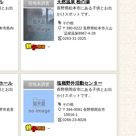
ル
天然温泉 桧の湯
現地未調査
供とお出
長野県松本市にある子供とお出
かけスポットです。
その他
松本市島内
〒390-0222 長野県松本市入山
辺扉温泉8967-4-28
0263-31-2025
－
ホール
塩嶺野外活動センター
現地未調査
供とお出
長野県岡谷市にある子供とお出
かけスポットです。
その他
長野市若里
〒394-0091 長野県岡谷市
10016-1
0266-23-8028
－