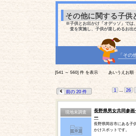
その他に関する子供
※子供とお出かけ「オデッソ」では
査を実施し、子供が楽しめるお出
「その
[541 ～ 560] 件 を表示
あいうえお順
1
...
26
前の 20 件
長野県男女共同参画
現地未調査
ー
長野県岡谷市にある子
かけスポットです。