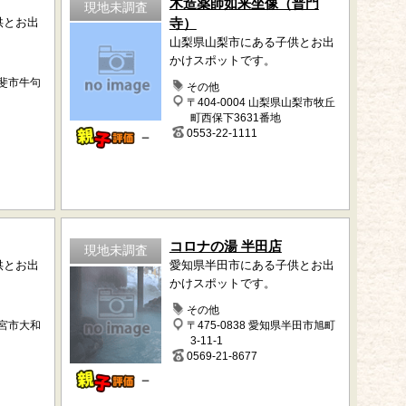
木造薬師如来坐像（普門
現地未調査
供とお出
寺）
山梨県山梨市にある子供とお出
かけスポットです。
甲斐市牛句
その他
〒404-0004 山梨県山梨市牧丘
町西保下3631番地
0553-22-1111
－
コロナの湯 半田店
現地未調査
供とお出
愛知県半田市にある子供とお出
かけスポットです。
その他
一宮市大和
〒475-0838 愛知県半田市旭町
3-11-1
0569-21-8677
－