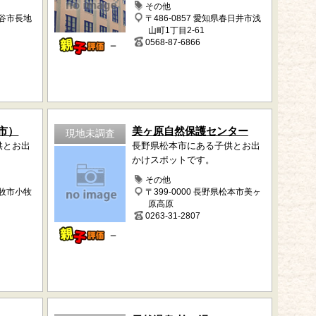
その他
岡谷市長地
〒486-0857 愛知県春日井市浅
山町1丁目2-61
0568-87-6866
－
市）
美ヶ原自然保護センター
現地未調査
供とお出
長野県松本市にある子供とお出
かけスポットです。
その他
小牧市小牧
〒399-0000 長野県松本市美ヶ
原高原
0263-31-2807
－