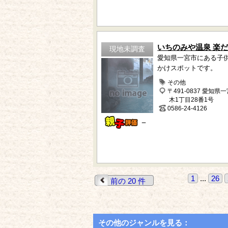
いちのみや温泉 楽
現地未調査
愛知県一宮市にある子
かけスポットです。
その他
〒491-0837 愛知県
木1丁目28番1号
0586-24-4126
－
1
...
26
前の 20 件
その他のジャンルを見る：