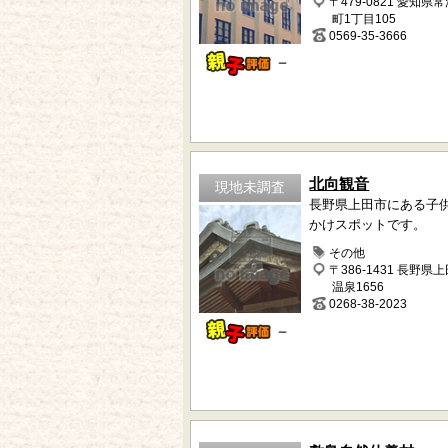
〒479-0821 愛知県
町1丁目105
0569-35-3666
－
北向観音
現地未調査
長野県上田市にある子
かけスポットです。
その他
〒386-1431 長野県
温泉1656
0268-38-2023
－