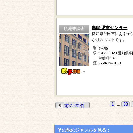
亀崎児童センター
現地未調査
愛知県半田市にある子
かけスポットです。
その他
〒475-0029 愛知県
常盤町3-46
0569-29-0168
－
1
...
33
前の 20 件
その他のジャンルを見る：