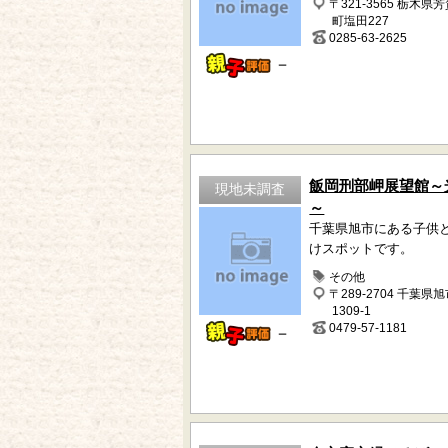
〒321-3565 栃木県
町塩田227
0285-63-2625
－
飯岡刑部岬展望館～
現地未調査
～
千葉県旭市にある子供
けスポットです。
その他
〒289-2704 千葉県
1309-1
0479-57-1181
－