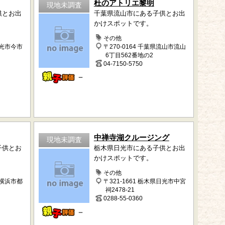
杜のアトリエ黎明
現地未調査
供とお出
千葉県流山市にある子供とお出
かけスポットです。
その他
日光市今市
〒270-0164 千葉県流山市流山
6丁目562番地の2
04-7150-5750
－
中禅寺湖クルージング
現地未調査
子供とお
栃木県日光市にある子供とお出
かけスポットです。
その他
県横浜市都
〒321-1661 栃木県日光市中宮
祠2478-21
0288-55-0360
－