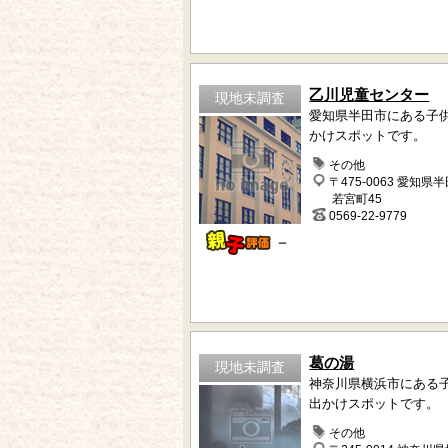
乙川児童センター
現地未調査
愛知県半田市にある子
かけスポットです。
その他
〒475-0063 愛知県
若宮町45
0569-22-9779
－
葛の湯
現地未調査
神奈川県横浜市にある
出かけスポットです。
その他