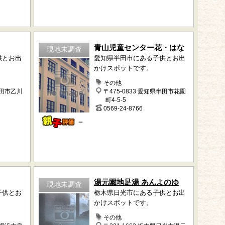
青山児童センター花・はな
現地未調査
供とお出
愛知県半田市にある子供とお出
かけスポットです。
その他
半田市乙川
〒475-0833 愛知県半田市花園
町4-5-5
0569-24-8766
－
湯元園地足湯 あんよのゆ
現地未調査
子供とお
栃木県日光市にある子供とお出
かけスポットです。
その他