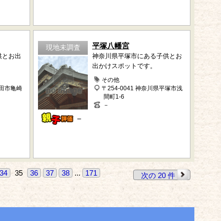
平塚八幡宮
現地未調査
供とお出
神奈川県平塚市にある子供とお
出かけスポットです。
その他
半田市亀崎
〒254-0041 神奈川県平塚市浅
間町1-6
－
－
34
35
36
37
38
...
171
次の 20 件