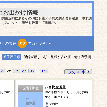
とお出かけ情報
、関東近郊にあるその他にも親と子供の調査員を派遣・現地調
かけスポット・施設を厳選して掲載中。
他」の関連
タグ
で絞り込む ▼
親子評価順
登録が新しい順
登録が古い順
都道府県順
34
35
36
37
38
...
171
次の 20 件
八百比丘尼堂
現地未調査
供とお出
栃木県栃木市にある子供とお出
かけスポットです。
その他