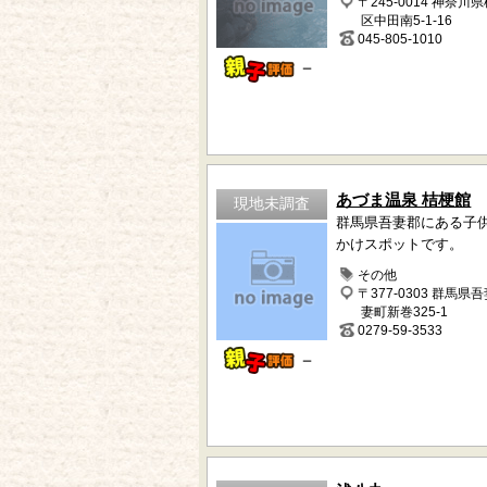
〒245-0014 神奈川
区中田南5-1-16
045-805-1010
－
あづま温泉 桔梗館
現地未調査
群馬県吾妻郡にある子
かけスポットです。
その他
〒377-0303 群馬県
妻町新巻325-1
0279-59-3533
－