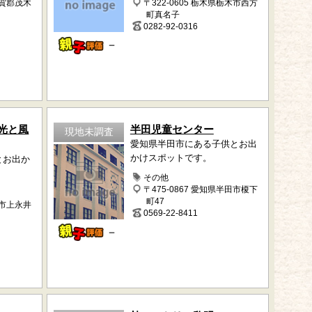
芳賀郡茂木
〒322-0605 栃木県栃木市西方
町真名子
0282-92-0316
－
光と風
半田児童センター
現地未調査
愛知県半田市にある子供とお出
かけスポットです。
とお出か
その他
〒475-0867 愛知県半田市榎下
町47
旭市上永井
0569-22-8411
－