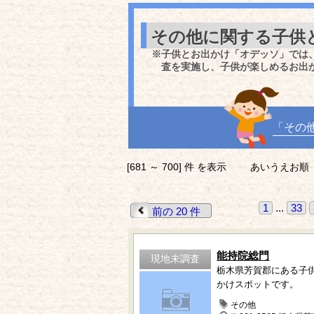
その他に関する子供
※子供とお出かけ「オデッソ」では
査を実施し、子供が楽しめるお出
「その
[681 ～ 700] 件 を表示
あいうえお順
1
...
33
前の 20 件
能持院総門
現地未調査
栃木県芳賀郡にある子
かけスポットです。
その他