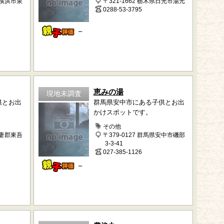
県横浜市泉
〒321-1662 栃木県日光市湯元
0288-53-3795
－
恵みの湯
現地未調査
供とお出
群馬県安中市にある子供とお出
かけスポットです。
その他
吾妻郡東吾
〒379-0127 群馬県安中市磯部
3-3-41
027-385-1126
－