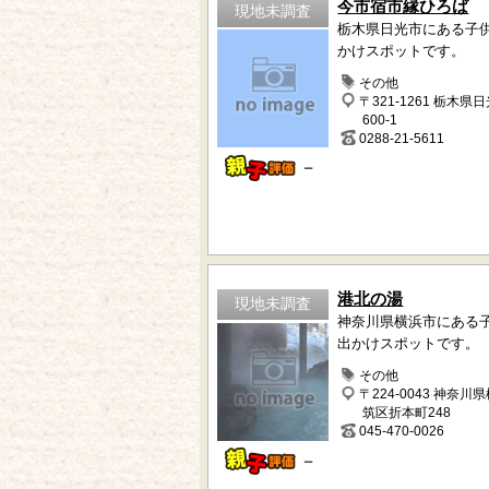
今市宿市縁ひろば
現地未調査
栃木県日光市にある子
かけスポットです。
その他
〒321-1261 栃木県
600-1
0288-21-5611
－
港北の湯
現地未調査
神奈川県横浜市にある
出かけスポットです。
その他
〒224-0043 神奈川
筑区折本町248
045-470-0026
－