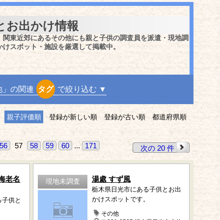
とお出かけ情報
、関東近郊にあるその他にも親と子供の調査員を派遣・現地調
かけスポット・施設を厳選して掲載中。
他」の関連
タグ
で絞り込む ▼
親子評価順
登録が新しい順
登録が古い順
都道府県順
56
57
58
59
60
...
171
次の 20 件
海老名
湯處 すず風
現地未調査
栃木県日光市にある子供とお出
かけスポットです。
る子供と
。
その他