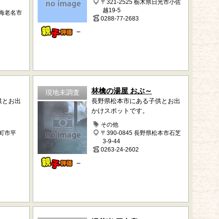
〒321-2525 栃木県日光市小佐
越19-5
県海老名市
0288-77-2683
－
林檎の湯屋 おぶ～
現地未調査
供とお出
長野県松本市にある子供とお出
かけスポットです。
その他
大町市平
〒390-0845 長野県松本市石芝
3-9-44
0263-24-2602
－