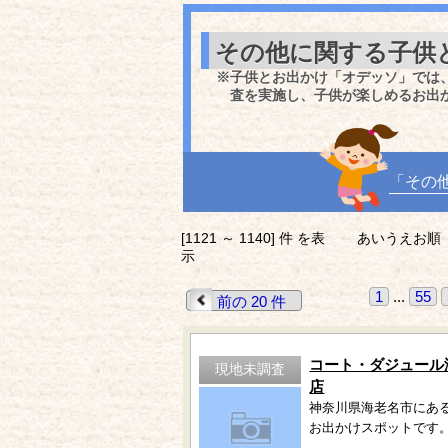
その他に関する子供
※子供とお出かけ「オデッソ」では
査を実施し、子供が楽しめるお出
「その
[1121 ～ 1140] 件 を表
あいうえお順
示
1
...
55
前の 20 件
コート・ダジュール
現地未調査
店
神奈川県海老名市にあ
お出かけスポットです