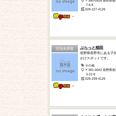
〒380-0928 長野県
7-6-6
026-227-4126
－
ぶらっと稲田
現地未調査
長野県長野市にある子
かけスポットです。
その他
〒381-0042 長野県
3-31-8
026-259-4126
－