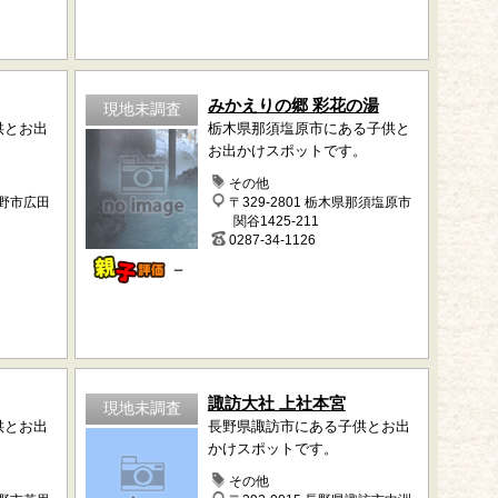
みかえりの郷 彩花の湯
現地未調査
供とお出
栃木県那須塩原市にある子供と
お出かけスポットです。
その他
長野市広田
〒329-2801 栃木県那須塩原市
関谷1425-211
0287-34-1126
－
諏訪大社 上社本宮
現地未調査
供とお出
長野県諏訪市にある子供とお出
かけスポットです。
その他