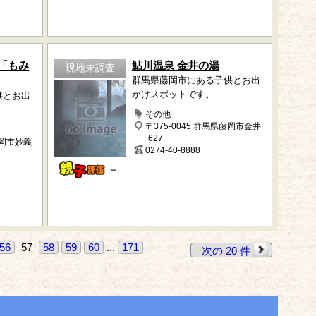
「もみ
鮎川温泉 金井の湯
現地未調査
群馬県藤岡市にある子供とお出
かけスポットです。
供とお出
その他
〒375-0045 群馬県藤岡市金井
627
富岡市妙義
0274-40-8888
－
56
57
58
59
60
...
171
次の 20 件