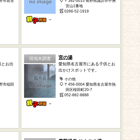
長野市若里
〒392-0015 長野県諏訪市中洲
宮山1番地
0266-52-1919
－
宮の湯
現地未調査
供とお出
愛知県名古屋市にある子供とお
出かけスポットです。
その他
長野市稲田
〒456-0004 愛知県名古屋市熱
田区桜田町20-7
052-882-8888
－