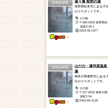
湯々庵 枇杷の湯
現地未調査
長野県松本市にある子
かけスポットです。
その他
〒390-0303 長野県
温泉3-26-1
0263-46-1977
－
はだの・湯河原温泉
現地未調査
湯
神奈川県秦野市にある
出かけスポットです。
その他
〒257-0032 神奈川
原町2-54
0463-85-4126
－