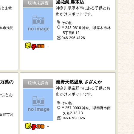
湯花楽 厚木店
現地未調査
供とお出
神奈川県厚木市にある子供とお
出かけスポットです。
その他
松本市浅間
〒243-0816 神奈川県厚木市林
5丁目8-12
046-296-4126
－
 万葉の
秦野天然温泉 さざんか
現地未調査
神奈川県秦野市にある子供とお
出かけスポットです。
子供とお
その他
〒257-0003 神奈川県秦野市南
矢名2-13-13
県秦野市河
0463-78-0026
－