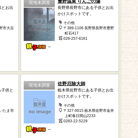
苑
豊野温泉 りんごの湯
現地未調査
供とお出
長野県長野市にある子供とお出
かけスポットです。
その他
長野市大豆
〒389-1106 長野県長野市豊野
町石417
026-257-6161
－
佐野厄除大師
現地未調査
る子供と
栃木県佐野市にある子供とお出
。
かけスポットです。
その他
さいたま市
〒327-0015 栃木県佐野市金井
上町春日岡山2233
0283-22-5229
－