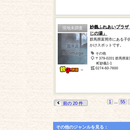
妙義ふれあいプラザ
現地未調査
じの湯」
群馬県富岡市にある子
かけスポットです。
その他
〒379-0201 群馬県
町妙義1-1
0274-60-7600
－
1
...
55
前の 20 件
その他のジャンルを見る：