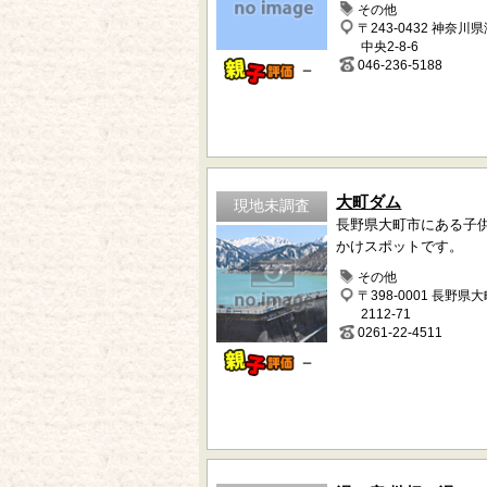
その他
〒243-0432 神奈川
中央2-8-6
046-236-5188
－
大町ダム
現地未調査
長野県大町市にある子
かけスポットです。
その他
〒398-0001 長野県
2112-71
0261-22-4511
－