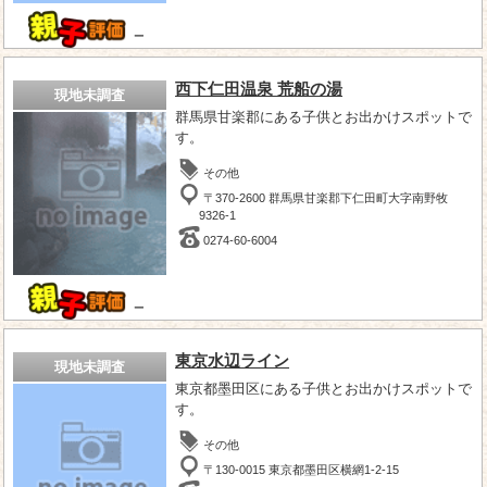
－
西下仁田温泉 荒船の湯
現地未調査
群馬県甘楽郡にある子供とお出かけスポットで
す。
その他
〒370-2600 群馬県甘楽郡下仁田町大字南野牧
9326-1
0274-60-6004
－
東京水辺ライン
現地未調査
東京都墨田区にある子供とお出かけスポットで
す。
その他
〒130-0015 東京都墨田区横網1-2-15