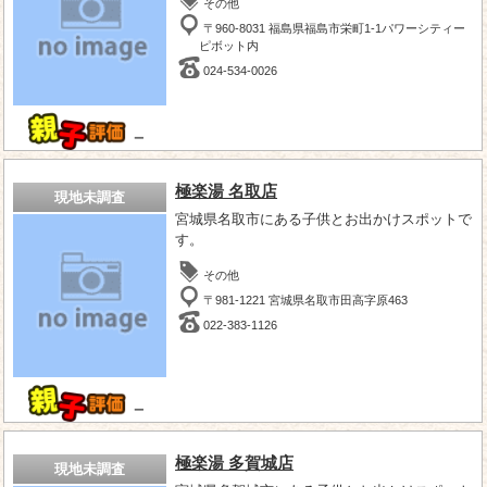
その他
〒960-8031 福島県福島市栄町1-1パワーシティー
ピボット内
024-534-0026
－
極楽湯 名取店
現地未調査
宮城県名取市にある子供とお出かけスポットで
す。
その他
〒981-1221 宮城県名取市田高字原463
022-383-1126
－
極楽湯 多賀城店
現地未調査