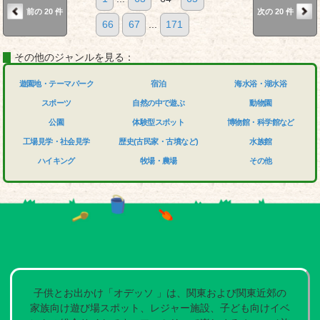
前の 20 件
次の 20 件
66
67
...
171
その他のジャンルを見る：
遊園地・テーマパーク
宿泊
海水浴・湖水浴
スポーツ
自然の中で遊ぶ
動物園
公園
体験型スポット
博物館・科学館など
工場見学・社会見学
歴史(古民家・古墳など)
水族館
ハイキング
牧場・農場
その他
子供とお出かけ「オデッソ 」は、関東および関東近郊の
家族向け遊び場スポット、レジャー施設、子ども向けイベ