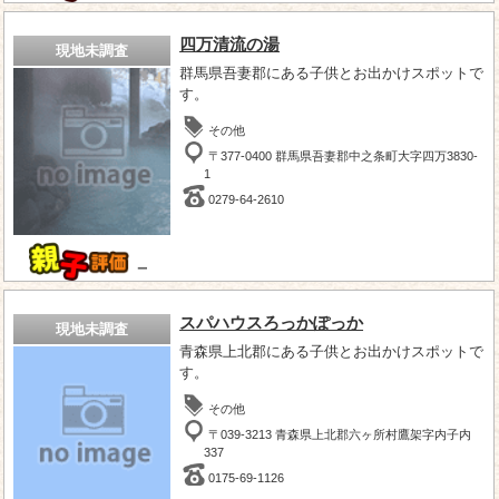
四万清流の湯
現地未調査
群馬県吾妻郡にある子供とお出かけスポットで
す。
その他
〒377-0400 群馬県吾妻郡中之条町大字四万3830-
1
0279-64-2610
－
スパハウスろっかぽっか
現地未調査
青森県上北郡にある子供とお出かけスポットで
す。
その他
〒039-3213 青森県上北郡六ヶ所村鷹架字内子内
337
0175-69-1126