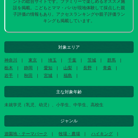
ントの総合サイトです。ファミリーで楽しめるオススメ施
設を掲載。こどもとママ・パパが現地体験して採点した親
子評価の情報もあり。アクセスランキングや親子評価ラン
キングも掲載しています。
対象エリア
神奈川
東京
埼玉
千葉
茨城
群馬
栃木
静岡
愛知
山梨
長野
青森
岩手
秋田
宮城
福島
主な対象年齢
未就学児（乳児、幼児）、小学生、中学生、高校生
ジャンル
遊園地・テーマパーク
牧場・農場
ハイキング