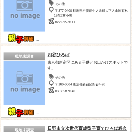
その他
〒377-0400 群馬県吾妻郡中之条町大字入山国有林
124口林小班
0279-95-3111
－
四谷ひろば
現地未調査
東京都新宿区にある子供とお出かけスポットで
す。
その他
〒160-0004 東京都新宿区四谷4-20
03-3358-9140
－
日野市立次世代育成型子育てひろば程久
現地未調査