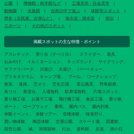
公園
博物館・科学館など
工場見学・社会見学
動物園
水族館
自然の中で遊ぶ
体験型スポット
歴史（古民家、古墳など）
海水浴・湖水浴
宿泊
スポーツ
その他のスポット
掲載スポットの主な特徴・ポイント
アスレチック
滑り台（すべり台）
スライダー
遊具
おみやげ
イルミネーション
キッズランド
サイクリング
サファリパーク
川遊び
水遊び
バーベキュー
プラネタリウム
キャンプ場
プール
ワークショップ
散策
迷路
芝そり
芝生広場
里山風景
野鳥観察
魚つり
展望台
入場無料
駐車場無料
穴場スポット
乗り物工場
お菓子工場
飛行機工場
食品工場
乗り物
ボート
ロープウェイ
乗馬
園内バス
園内列車
体験イベント
体験ツアー
収穫体験
味覚狩り
買い物体験
陶芸体験
交通公園
スケート場
図書館
国営公園
城
洞窟探検
灯台
資料館
足湯
雨の日