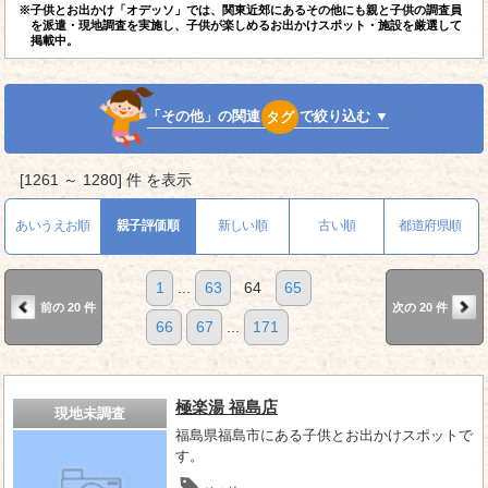
※子供とお出かけ「オデッソ」では、関東近郊にあるその他にも親と子供の調査員
を派遣・現地調査を実施し、子供が楽しめるお出かけスポット・施設を厳選して
掲載中。
「その他」の関連
タグ
で絞り込む ▼
[1261 ～ 1280] 件 を表示
あいうえお順
親子評価順
新しい順
古い順
都道府県順
1
...
63
64
65
前の 20 件
次の 20 件
66
67
...
171
極楽湯 福島店
現地未調査
福島県福島市にある子供とお出かけスポットで
す。