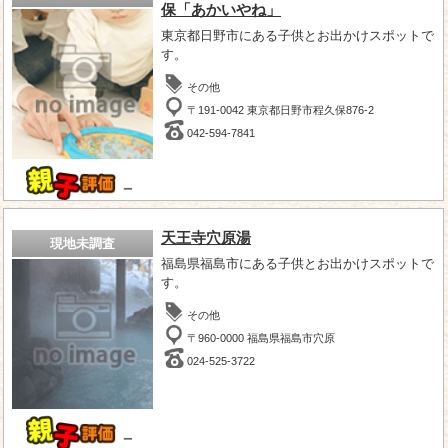
保「あかいやね」
東京都日野市にある子供とお出かけスポットで
す。
その他
〒191-0042 東京都日野市程久保876-2
042-594-7841
－
天王寺穴原湯
現地未調査
福島県福島市にある子供とお出かけスポットで
す。
その他
〒960-0000 福島県福島市穴原
024-525-3722
－