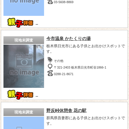
03-5608-8869
－
今市温泉 かたくりの湯
現地未調査
栃木県日光市にある子供とお出かけスポットで
す。
その他
〒321-2403 栃木県日光市町谷1866-1
0288-21-8671
－
野反峠休憩舎 花の駅
現地未調査
群馬県吾妻郡にある子供とお出かけスポットで
す。