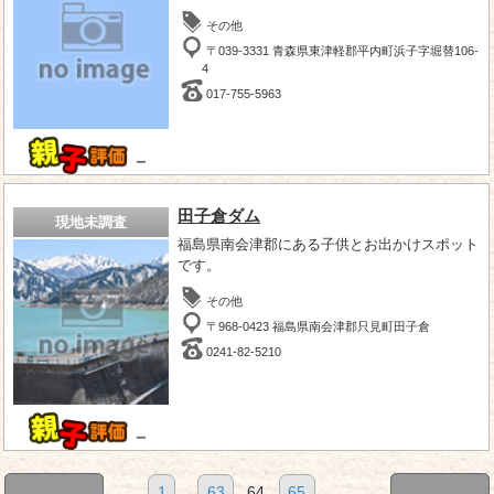
その他
〒039-3331 青森県東津軽郡平内町浜子字堀替106-
4
017-755-5963
－
田子倉ダム
現地未調査
福島県南会津郡にある子供とお出かけスポット
です。
その他
〒968-0423 福島県南会津郡只見町田子倉
0241-82-5210
－
1
...
63
64
65