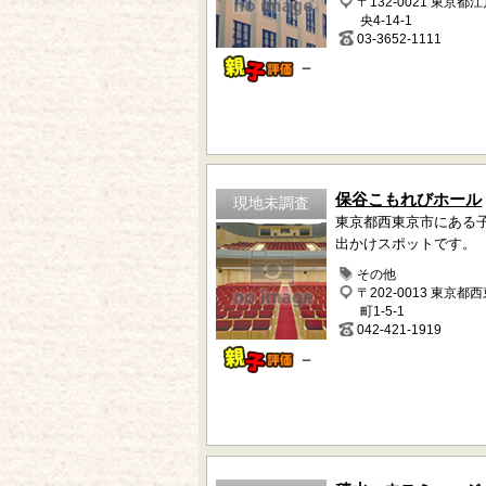
〒132-0021 東京都
央4-14-1
03-3652-1111
－
保谷こもれびホール
現地未調査
東京都西東京市にある
出かけスポットです。
その他
〒202-0013 東京都
町1-5-1
042-421-1919
－