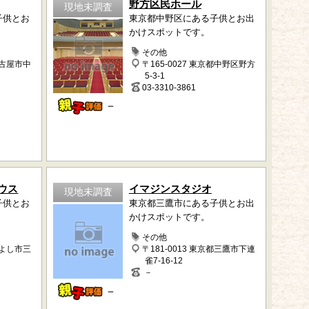
野方区民ホール
現地未調査
子供とお
東京都中野区にある子供とお出
かけスポットです。
その他
名古屋市中
〒165-0027 東京都中野区野方
5-3-1
03-3310-3861
－
ウス
イマジンスタジオ
現地未調査
子供とお
東京都三鷹市にある子供とお出
かけスポットです。
その他
みよし市三
〒181-0013 東京都三鷹市下連
雀7-16-12
－
－