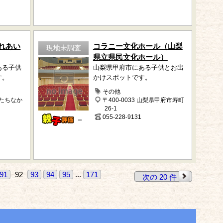
れあい
コラニー文化ホール（山梨
現地未調査
県立県民文化ホール）
ある子供
山梨県甲府市にある子供とお出
す。
かけスポットです。
その他
ひたちなか
〒400-0033 山梨県甲府市寿町
26-1
055-228-9131
－
91
92
93
94
95
...
171
次の 20 件