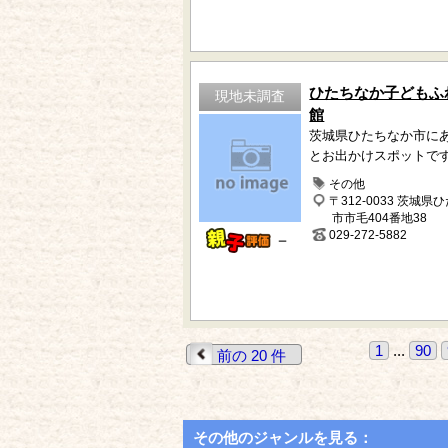
ひたちなか子どもふ
現地未調査
館
茨城県ひたちなか市に
とお出かけスポットで
その他
〒312-0033 茨城県
市市毛404番地38
029-272-5882
－
1
...
90
前の 20 件
その他のジャンルを見る：