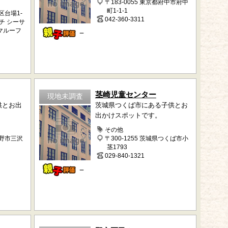
〒183-0055 東京都府中市府中
町1-1-1
港区台場1-
042-360-3311
チ シーサ
マルーフ
－
茎崎児童センター
現地未調査
供とお出
茨城県つくば市にある子供とお
出かけスポットです。
その他
日野市三沢
〒300-1255 茨城県つくば市小
茎1793
029-840-1321
－