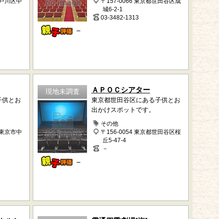
江戸川区中
〒157-0066 東京都世田谷区成
城6-2-1
03-3482-1313
－
ＡＰＯＣシアター
現地未調査
子供とお
東京都世田谷区にある子供とお
出かけスポットです。
その他
西東京市中
〒156-0054 東京都世田谷区桜
丘5-47-4
－
－