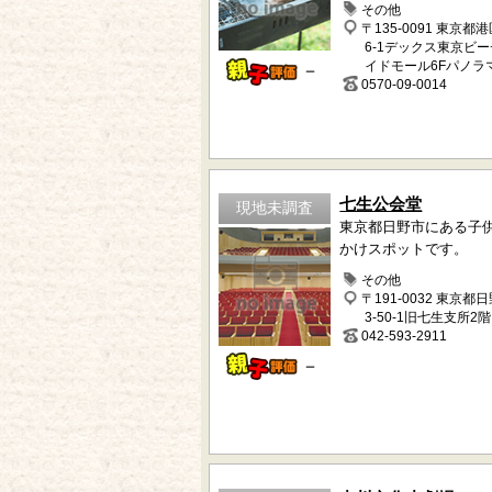
その他
〒135-0091 東京都
6-1デックス東京ビー
イドモール6Fパノラ
－
0570-09-0014
七生公会堂
現地未調査
東京都日野市にある子
かけスポットです。
その他
〒191-0032 東京都
3-50-1旧七生支所2階
042-593-2911
－