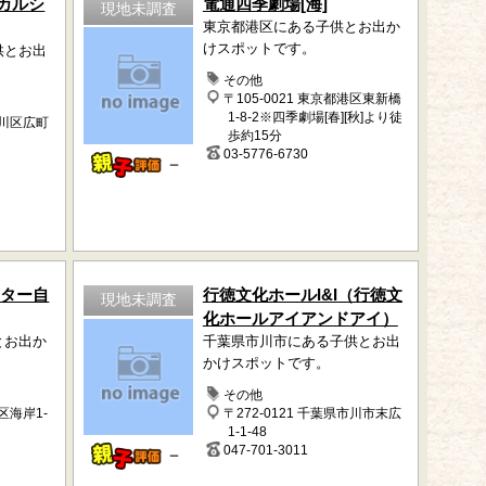
カルシ
電通四季劇場[海]
現地未調査
東京都港区にある子供とお出か
けスポットです。
供とお出
その他
〒105-0021 東京都港区東新橋
1-8-2※四季劇場[春][秋]より徒
品川区広町
歩約15分
03-5776-6730
－
ンター自
行徳文化ホールI&I（行徳文
現地未調査
化ホールアイアンドアイ）
とお出か
千葉県市川市にある子供とお出
かけスポットです。
その他
港区海岸1-
〒272-0121 千葉県市川市末広
1-1-48
047-701-3011
－