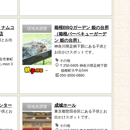
 ナムコ
箱根BBQガーデン 姫の台所
現地未調査
店
（箱根バーベキューガーデ
供とお出
ン 姫の台所）
神奈川県足柄下郡にある子供と
お出かけスポットです。
越谷市東町
その他
ori 3
〒250-0405 神奈川県足柄下郡
－
箱根町大平台544
050-3000-0860
ンター
成城ホール
現地未調査
子供とお
東京都世田谷区にある子供とお
出かけスポットです。
その他