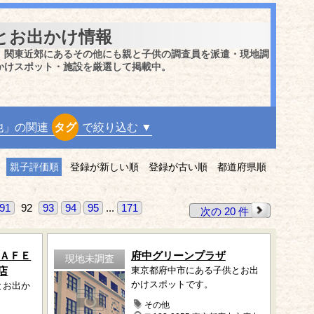
とお出かけ情報
、関東近郊にあるその他にも親と子供の調査員を派遣・現地調
かけスポット・施設を厳選して掲載中。
他」の関連
タグ
で絞り込む ▼
親子評価順
登録が新しい順
登録が古い順
都道府県順
91
92
93
94
95
...
171
次の 20 件
ＣＡＦＥ
府中グリーンプラザ
現地未調査
店
東京都府中市にある子供とお出
かけスポットです。
とお出か
その他