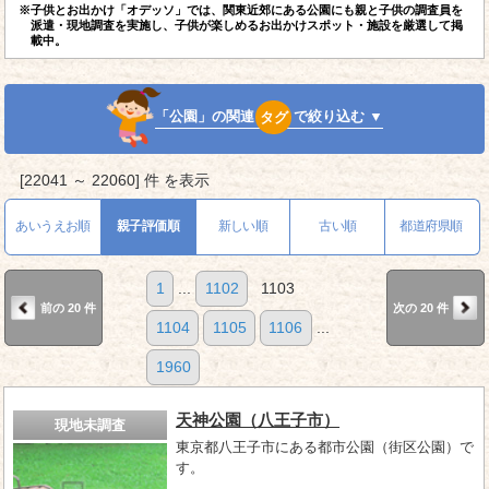
※子供とお出かけ「オデッソ」では、関東近郊にある公園にも親と子供の調査員を
派遣・現地調査を実施し、子供が楽しめるお出かけスポット・施設を厳選して掲
載中。
「公園」の関連
タグ
で絞り込む ▼
[22041 ～ 22060] 件 を表示
あいうえお順
親子評価順
新しい順
古い順
都道府県順
1
...
1102
1103
前の 20 件
次の 20 件
1104
1105
1106
...
1960
天神公園（八王子市）
現地未調査
東京都八王子市にある都市公園（街区公園）で
す。