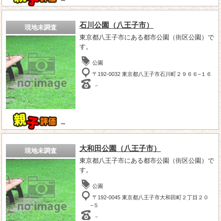
－
石川公園（八王子市）
現地未調査
東京都八王子市にある都市公園（街区公園）で
す。
公園
〒192-0032 東京都八王子市石川町２９６６−１６
－
－
大和田公園（八王子市）
現地未調査
東京都八王子市にある都市公園（街区公園）で
す。
公園
〒192-0045 東京都八王子市大和田町２丁目２０
−５
－