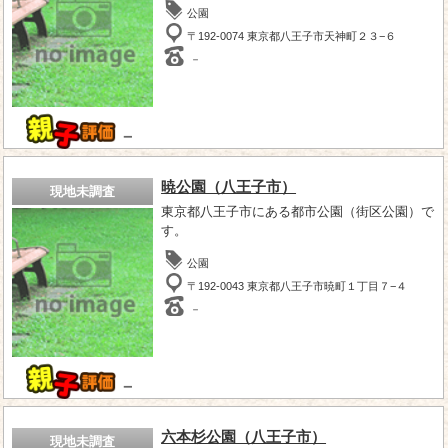
公園
〒192-0074 東京都八王子市天神町２３−６
－
－
暁公園（八王子市）
現地未調査
東京都八王子市にある都市公園（街区公園）で
す。
公園
〒192-0043 東京都八王子市暁町１丁目７−４
－
－
六本杉公園（八王子市）
現地未調査