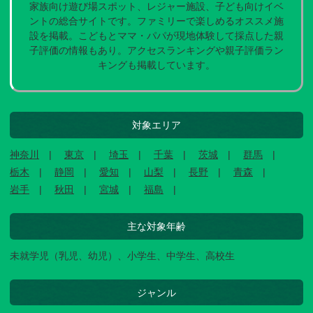
家族向け遊び場スポット、レジャー施設、子ども向けイベ
ントの総合サイトです。ファミリーで楽しめるオススメ施
設を掲載。こどもとママ・パパが現地体験して採点した親
子評価の情報もあり。アクセスランキングや親子評価ラン
キングも掲載しています。
対象エリア
神奈川
東京
埼玉
千葉
茨城
群馬
栃木
静岡
愛知
山梨
長野
青森
岩手
秋田
宮城
福島
主な対象年齢
未就学児（乳児、幼児）、小学生、中学生、高校生
ジャンル