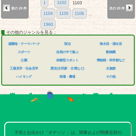
1
...
1102
1103
前の 20 件
次の 20 件
1104
1105
1106
...
1960
その他のジャンルを見る：
遊園地・テーマパーク
宿泊
海水浴・湖水浴
スポーツ
自然の中で遊ぶ
動物園
公園
体験型スポット
博物館・科学館など
工場見学・社会見学
歴史(古民家・古墳など)
水族館
ハイキング
牧場・農場
その他
子供とお出かけ「オデッソ 」は、関東および関東近郊の