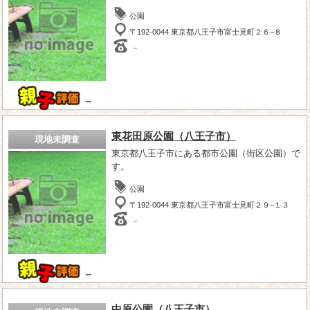
公園
〒192-0044 東京都八王子市富士見町２６−８
－
－
東花田原公園（八王子市）
現地未調査
東京都八王子市にある都市公園（街区公園）で
す。
公園
〒192-0044 東京都八王子市富士見町２９−１３
－
－
中原公園（八王子市）