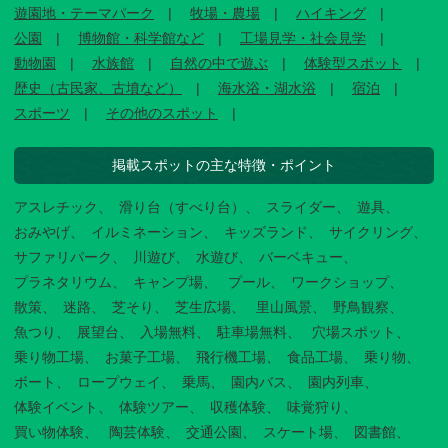
遊園地・テーマパーク
牧場・農場
ハイキング
公園
博物館・科学館など
工場見学・社会見学
動物園
水族館
自然の中で遊ぶ
体験型スポット
歴史（古民家、古墳など）
海水浴・湖水浴
宿泊
スポーツ
その他のスポット
掲載スポットの主な特徴・ポイント
アスレチック
滑り台（すべり台）
スライダー
遊具
おみやげ
イルミネーション
キッズランド
サイクリング
サファリパーク
川遊び
水遊び
バーベキュー
プラネタリウム
キャンプ場
プール
ワークショップ
散策
迷路
芝そり
芝生広場
里山風景
野鳥観察
魚つり
展望台
入場無料
駐車場無料
穴場スポット
乗り物工場
お菓子工場
飛行機工場
食品工場
乗り物
ボート
ロープウェイ
乗馬
園内バス
園内列車
体験イベント
体験ツアー
収穫体験
味覚狩り
買い物体験
陶芸体験
交通公園
スケート場
図書館