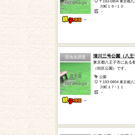
〒193-0804 東京都
川町１６−１０
－
－
清川三号公園（八王
現地未調査
東京都八王子市にある
（街区公園）です。
公園
〒193-0804 東京都
川町３７−１１
－
－