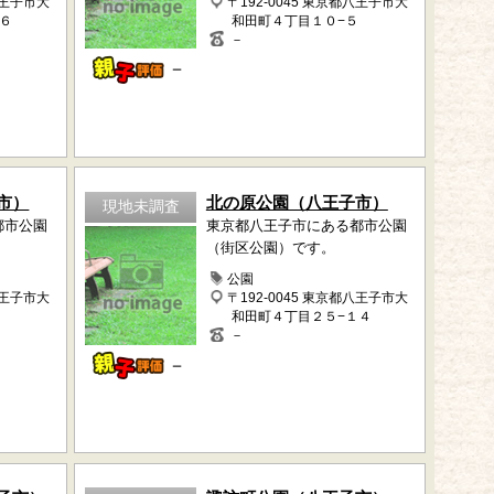
八王子市大
〒192-0045 東京都八王子市大
６
和田町４丁目１０−５
－
－
市）
北の原公園（八王子市）
現地未調査
都市公園
東京都八王子市にある都市公園
（街区公園）です。
公園
八王子市大
〒192-0045 東京都八王子市大
和田町４丁目２５−１４
－
－