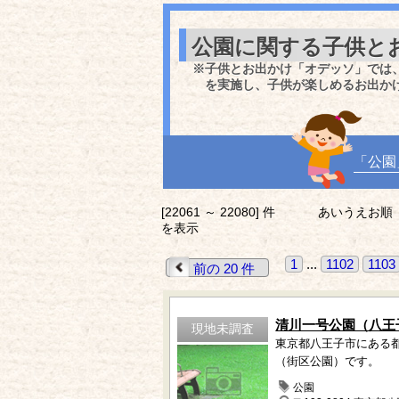
公園に関する子供と
※子供とお出かけ「オデッソ」では
を実施し、子供が楽しめるお出か
「公園
[22061 ～ 22080] 件
あいうえお順
を表示
1
...
1102
1103
前の 20 件
清川一号公園（八王
現地未調査
東京都八王子市にある
（街区公園）です。
公園