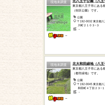
北八王子公園（八王
現地未調査
東京都八王子市にある
（街区公園）です。
公園
〒192-0032 東京都
川町２１０３−３
－
－
北大和田緑地（八王
現地未調査
東京都八王子市にある
（都市緑地）です。
公園
〒192-0045 東京都
和田町４丁目２３−１
－
－