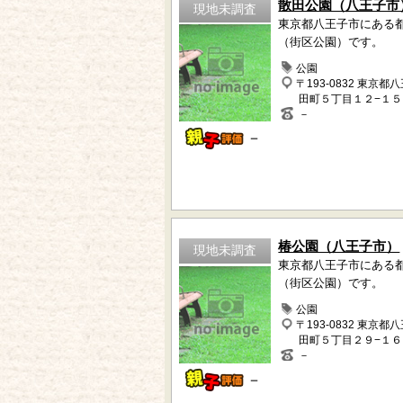
散田公園（八王子市
現地未調査
東京都八王子市にある
（街区公園）です。
公園
〒193-0832 東京都
田町５丁目１２−１５
－
－
椿公園（八王子市）
現地未調査
東京都八王子市にある
（街区公園）です。
公園
〒193-0832 東京都
田町５丁目２９−１６
－
－