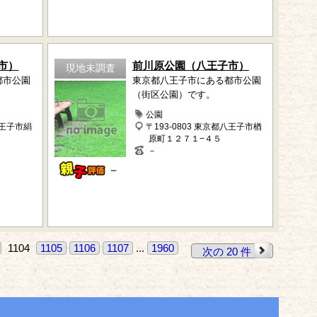
市）
前川原公園（八王子市）
現地未調査
都市公園
東京都八王子市にある都市公園
（街区公園）です。
公園
八王子市絹
〒193-0803 東京都八王子市楢
原町１２７１−４５
－
－
1104
1105
1106
1107
...
1960
次の 20 件