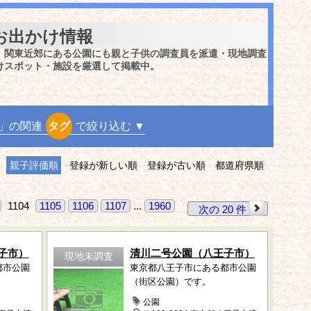
お出かけ情報
、関東近郊にある公園にも親と子供の調査員を派遣・現地調査
けスポット・施設を厳選して掲載中。
」の関連
タグ
で絞り込む ▼
親子評価順
登録が新しい順
登録が古い順
都道府県順
1104
1105
1106
1107
...
1960
次の 20 件
子市）
清川二号公園（八王子市）
現地未調査
都市公園
東京都八王子市にある都市公園
（街区公園）です。
公園