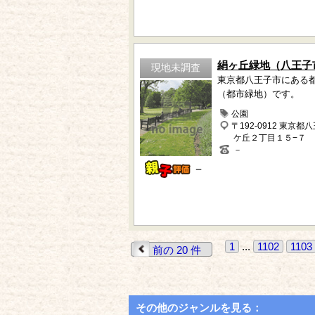
絹ヶ丘緑地（八王子
現地未調査
東京都八王子市にある
（都市緑地）です。
公園
〒192-0912 東京都
ケ丘２丁目１５−７
－
－
1
...
1102
1103
前の 20 件
その他のジャンルを見る：