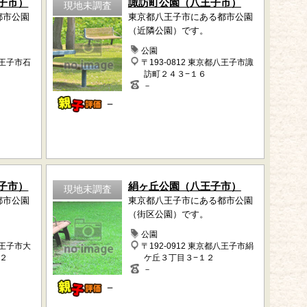
子市）
諏訪町公園（八王子市）
現地未調査
都市公園
東京都八王子市にある都市公園
（近隣公園）です。
公園
八王子市石
〒193-0812 東京都八王子市諏
訪町２４３−１６
－
－
子市）
絹ヶ丘公園（八王子市）
現地未調査
都市公園
東京都八王子市にある都市公園
（街区公園）です。
公園
八王子市大
〒192-0912 東京都八王子市絹
２
ケ丘３丁目３−１２
－
－