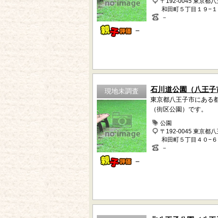
〒192-0045 東京都
和田町５丁目１９−１
－
－
石川道公園（八王子
現地未調査
東京都八王子市にある
（街区公園）です。
公園
〒192-0045 東京都
和田町５丁目４０−６
－
－