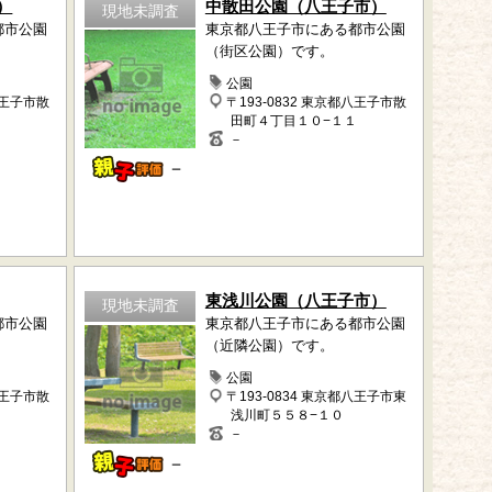
）
中散田公園（八王子市）
現地未調査
都市公園
東京都八王子市にある都市公園
（街区公園）です。
公園
八王子市散
〒193-0832 東京都八王子市散
田町４丁目１０−１１
－
－
東浅川公園（八王子市）
現地未調査
都市公園
東京都八王子市にある都市公園
（近隣公園）です。
公園
八王子市散
〒193-0834 東京都八王子市東
浅川町５５８−１０
－
－