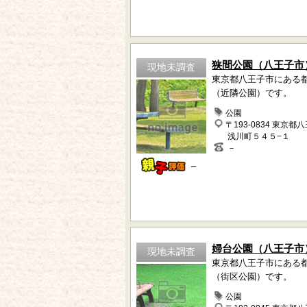
狭間公園（八王子市
現地未調査
東京都八王子市にある
（近隣公園）です。
公園
〒193-0834 東京都
浅川町５４５−１
－
－
婦台公園（八王子市
現地未調査
東京都八王子市にある
（街区公園）です。
公園