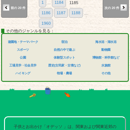
1
...
1184
1185
前の 20 件
次の 20 件
1186
1187
1188
...
1960
その他のジャンルを見る：
遊園地・テーマパーク
宿泊
海水浴・湖水浴
スポーツ
自然の中で遊ぶ
動物園
公園
体験型スポット
博物館・科学館など
工場見学・社会見学
歴史(古民家・古墳など)
水族館
ハイキング
牧場・農場
その他
子供とお出かけ「オデッソ 」は、関東および関東近郊の