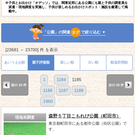
※子供とお出かけ「オデッソ」では、関東近郊にある公園にも親と子供の調査員を
派遣・現地調査を実施し、子供が楽しめるお出かけスポット・施設を厳選して掲
載中。
「公園」の関連
タグ
で絞り込む ▼
[23681 ～ 23700] 件 を表示
あいうえお順
親子評価順
新しい順
古い順
都道府県順
1
...
1184
1185
前の 20 件
次の 20 件
1186
1187
1188
...
1960
森野５丁目こもれび公園（町田市）
現地未調査
東京都町田市にある都市公園（街区公園）で
す。