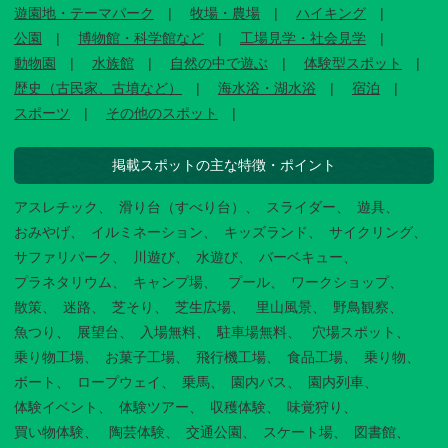
遊園地・テーマパーク
牧場・農場
ハイキング
公園
博物館・科学館など
工場見学・社会見学
動物園
水族館
自然の中で遊ぶ
体験型スポット
歴史（古民家、古墳など）
海水浴・湖水浴
宿泊
スポーツ
その他のスポット
掲載スポットの主な特徴・ポイント
アスレチック
滑り台（すべり台）
スライダー
遊具
おみやげ
イルミネーション
キッズランド
サイクリング
サファリパーク
川遊び
水遊び
バーベキュー
プラネタリウム
キャンプ場
プール
ワークショップ
散策
迷路
芝そり
芝生広場
里山風景
野鳥観察
魚つり
展望台
入場無料
駐車場無料
穴場スポット
乗り物工場
お菓子工場
飛行機工場
食品工場
乗り物
ボート
ロープウェイ
乗馬
園内バス
園内列車
体験イベント
体験ツアー
収穫体験
味覚狩り
買い物体験
陶芸体験
交通公園
スケート場
図書館