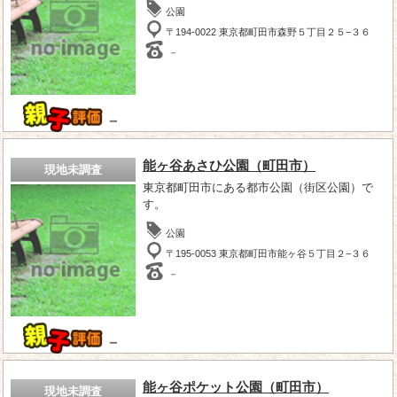
公園
〒194-0022 東京都町田市森野５丁目２５−３６
－
－
能ヶ谷あさひ公園（町田市）
現地未調査
東京都町田市にある都市公園（街区公園）で
す。
公園
〒195-0053 東京都町田市能ヶ谷５丁目２−３６
－
－
能ヶ谷ポケット公園（町田市）
現地未調査