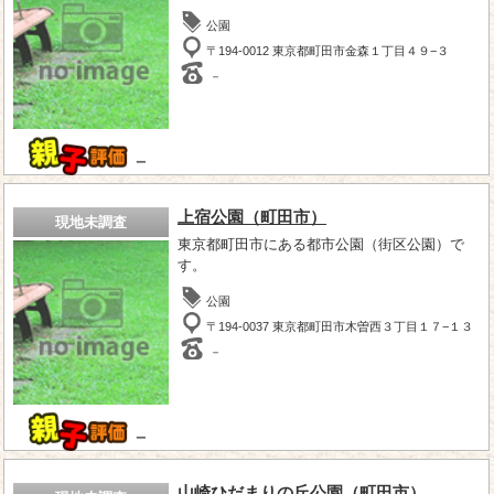
公園
〒194-0012 東京都町田市金森１丁目４９−３
－
－
上宿公園（町田市）
現地未調査
東京都町田市にある都市公園（街区公園）で
す。
公園
〒194-0037 東京都町田市木曽西３丁目１７−１３
－
－
山崎ひだまりの丘公園（町田市）