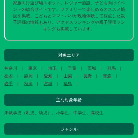
家族向け遊び場スポット、レジャー施設、子ども向けイベ
ントの総合サイトです。ファミリーで楽しめるオススメ施
設を掲載。こどもとママ・パパが現地体験して採点した親
子評価の情報もあり。アクセスランキングや親子評価ラン
キングも掲載しています。
対象エリア
神奈川
東京
埼玉
千葉
茨城
群馬
栃木
静岡
愛知
山梨
長野
青森
岩手
秋田
宮城
福島
主な対象年齢
未就学児（乳児、幼児）、小学生、中学生、高校生
ジャンル