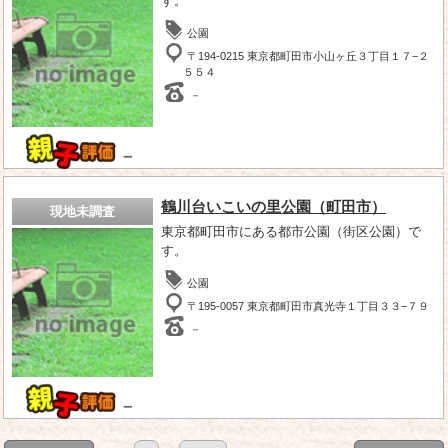
す。
公園
〒194-0215 東京都町田市小山ヶ丘３丁目１７−２
５５４
－
－
鶴川台いこいの里公園（町田市）
現地未調査
東京都町田市にある都市公園（街区公園）で
す。
公園
〒195-0057 東京都町田市真光寺１丁目３３−７９
－
－