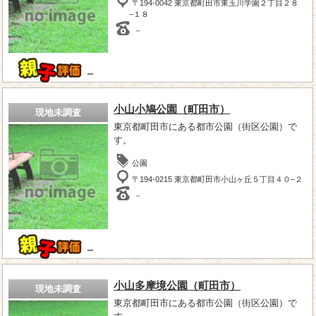
〒194-0042 東京都町田市東玉川学園２丁目２８
−１８
－
－
小山小鳩公園（町田市）
現地未調査
東京都町田市にある都市公園（街区公園）で
す。
公園
〒194-0215 東京都町田市小山ヶ丘５丁目４０−２
－
－
小山多摩境公園（町田市）
現地未調査
東京都町田市にある都市公園（街区公園）で