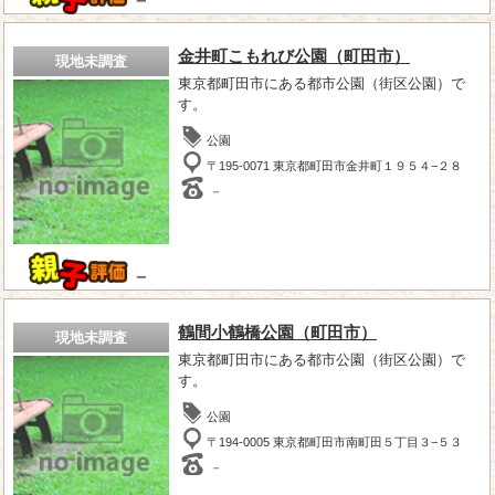
－
金井町こもれび公園（町田市）
現地未調査
東京都町田市にある都市公園（街区公園）で
す。
公園
〒195-0071 東京都町田市金井町１９５４−２８
－
－
鶴間小鶴橋公園（町田市）
現地未調査
東京都町田市にある都市公園（街区公園）で
す。
公園
〒194-0005 東京都町田市南町田５丁目３−５３
－