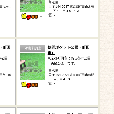
公園
町田市忠生
〒194-0037 東京都町田市木曽
西１丁目４０−１３
－
－
（町田
鶴間ポケット公園（町田
現地未調査
市）
市公園
東京都町田市にある都市公園
（街区公園）です。
公園
町田市山崎
〒194-0004 東京都町田市鶴間
４丁目４−３
－
－