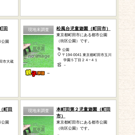
町田
松風台児童遊園（町田市）
現地未調査
東京都町田市にある都市公園
（街区公園）です。
市公園
公園
〒194-0041 東京都町田市玉川
学園５丁目２４−４１
町田市大蔵
－
－
（町田
本町田第２児童遊園（町田
現地未調査
市）
市公園
東京都町田市にある都市公園
（街区公園）です。