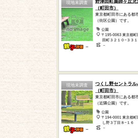
野津田町薬師ヶ丘児
現地未調査
（町田市）
東京都町田市にある都
（街区公園）です。
公園
〒195-0063 東京都
田町３２１０−３３１
－
－
つくし野セントラル
現地未調査
（町田市）
東京都町田市にある都
（近隣公園）です。
公園
〒194-0001 東京都
し野３丁目８−１６
－
－