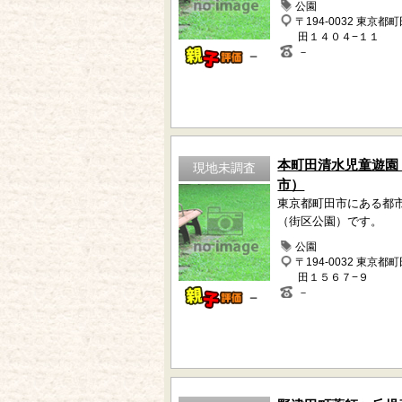
公園
〒194-0032 東京都
田１４０４−１１
－
－
本町田清水児童遊園
現地未調査
市）
東京都町田市にある都
（街区公園）です。
公園
〒194-0032 東京都
田１５６７−９
－
－