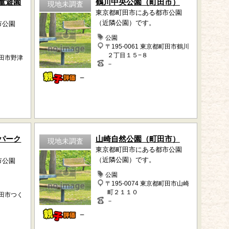
童遊園
鶴川中央公園（町田市）
現地未調査
東京都町田市にある都市公園
（近隣公園）です。
市公園
公園
〒195-0061 東京都町田市鶴川
２丁目１５−８
町田市野津
－
－
パーク
山崎自然公園（町田市）
現地未調査
東京都町田市にある都市公園
（近隣公園）です。
市公園
公園
〒195-0074 東京都町田市山崎
町２１１０
町田市つく
－
－