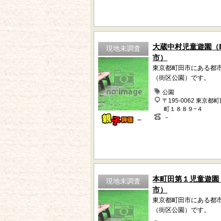
大蔵中村児童遊園（
現地未調査
市）
東京都町田市にある都
（街区公園）です。
公園
〒195-0062 東京都
町１８８９−４
－
－
本町田第１児童遊園
現地未調査
市）
東京都町田市にある都
（街区公園）です。