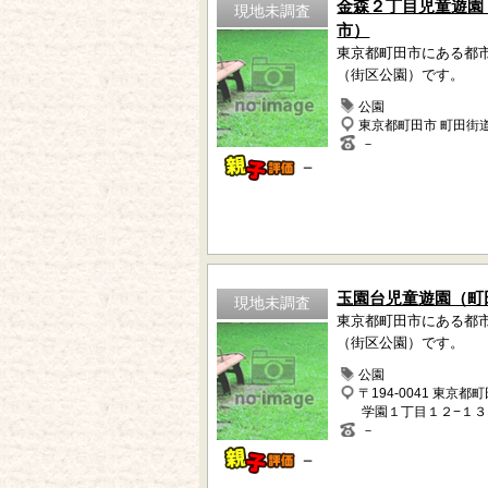
金森２丁目児童遊園
現地未調査
市）
東京都町田市にある都
（街区公園）です。
公園
東京都町田市 町田街
－
－
玉園台児童遊園（町
現地未調査
東京都町田市にある都
（街区公園）です。
公園
〒194-0041 東京都
学園１丁目１２−１３
－
－