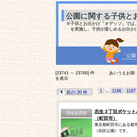
公園に関する子供と
※子供とお出かけ「オデッソ」では
を実施し、子供が楽しめるお出か
「公園
[23741 ～ 23760] 件
あいうえお順
を表示
1
...
1186
1187
前の 20 件
忠生３丁目ポケット
現地未調査
（町田市）
東京都町田市にある都
（街区公園）です。