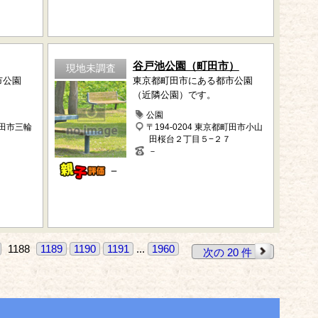
谷戸池公園（町田市）
現地未調査
市公園
東京都町田市にある都市公園
（近隣公園）です。
公園
町田市三輪
〒194-0204 東京都町田市小山
田桜台２丁目５−２７
－
－
1188
1189
1190
1191
...
1960
次の 20 件