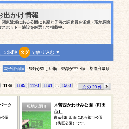
お出かけ情報
、関東近郊にある公園にも親と子供の調査員を派遣・現地調査
けスポット・施設を厳選して掲載中。
」の関連
タグ
で絞り込む ▼
親子評価順
登録が新しい順
登録が古い順
都道府県順
1188
1189
1190
1191
...
1960
次の 20 件
パーク
木曽西かわせみ公園（町田
現地未調査
市）
市公園
東京都町田市にある都市公園
（街区公園）です。