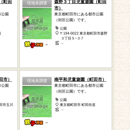
（町田
森野３丁目児童遊園（町田
現地未調査
市）
市公園
東京都町田市にある都市公園
（街区公園）です。
公園
道
〒194-0022 東京都町田市森野
３丁目５−３７
－
－
田市）
南平和児童遊園（町田市）
現地未調査
市公園
東京都町田市にある都市公園
（街区公園）です。
公園
町田市玉川
東京都町田市 町田街道
－
－