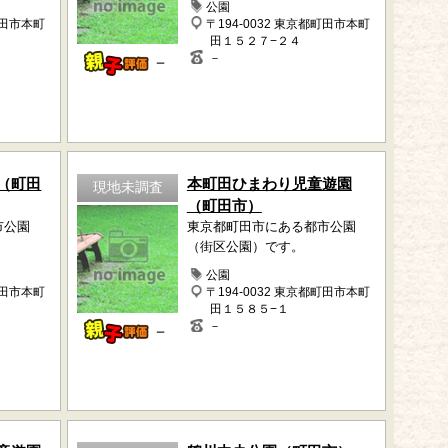
公園
町田市本町
〒194-0032 東京都町田市本町
田１５２７−２４
－
－
（町田
本町田ひまわり児童遊園
現地未調査
（町田市）
市公園
東京都町田市にある都市公園
（街区公園）です。
公園
町田市本町
〒194-0032 東京都町田市本町
田１５８５−１
－
－