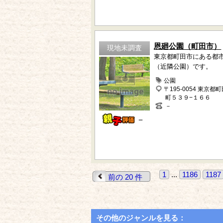
恩廻公園（町田市）
現地未調査
東京都町田市にある都
（近隣公園）です。
公園
〒195-0054 東京都
町５３９−１６６
－
－
1
...
1186
1187
前の 20 件
その他のジャンルを見る：