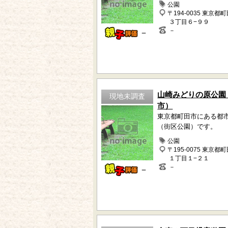
公園
〒194-0035 東京都
３丁目６−９９
－
－
山崎みどりの原公園
現地未調査
市）
東京都町田市にある都
（街区公園）です。
公園
〒195-0075 東京都
１丁目１−２１
－
－