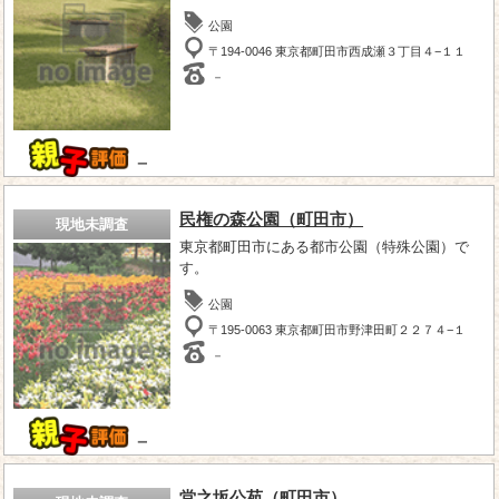
公園
〒194-0046 東京都町田市西成瀬３丁目４−１１
－
－
民権の森公園（町田市）
現地未調査
東京都町田市にある都市公園（特殊公園）で
す。
公園
〒195-0063 東京都町田市野津田町２２７４−１
－
－
堂之坂公苑（町田市）