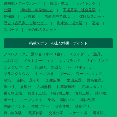
遊園地・テーマパーク
牧場・農場
ハイキング
公園
博物館・科学館など
工場見学・社会見学
動物園
水族館
自然の中で遊ぶ
体験型スポット
歴史（古民家、古墳など）
海水浴・湖水浴
宿泊
スポーツ
その他のスポット
掲載スポットの主な特徴・ポイント
アスレチック
滑り台（すべり台）
スライダー
遊具
おみやげ
イルミネーション
キッズランド
サイクリング
サファリパーク
川遊び
水遊び
バーベキュー
プラネタリウム
キャンプ場
プール
ワークショップ
散策
迷路
芝そり
芝生広場
里山風景
野鳥観察
魚つり
展望台
入場無料
駐車場無料
穴場スポット
乗り物工場
お菓子工場
飛行機工場
食品工場
乗り物
ボート
ロープウェイ
乗馬
園内バス
園内列車
体験イベント
体験ツアー
収穫体験
味覚狩り
買い物体験
陶芸体験
交通公園
スケート場
図書館