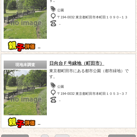
す。
公園
〒194-0032 東京都町田市本町田１０９０−１３
－
－
日向台Ｆ号緑地（町田市）
現地未調査
東京都町田市にある都市公園（都市緑地）で
す。
公園
〒194-0032 東京都町田市本町田１０５３−３７
－
－