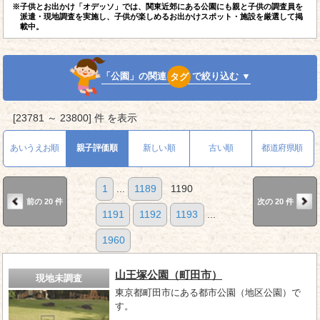
※子供とお出かけ「オデッソ」では、関東近郊にある公園にも親と子供の調査員を
派遣・現地調査を実施し、子供が楽しめるお出かけスポット・施設を厳選して掲
載中。
「公園」の関連
タグ
で絞り込む ▼
[23781 ～ 23800] 件 を表示
あいうえお順
親子評価順
新しい順
古い順
都道府県順
1
...
1189
1190
前の 20 件
次の 20 件
1191
1192
1193
...
1960
山王塚公園（町田市）
現地未調査
東京都町田市にある都市公園（地区公園）で
す。