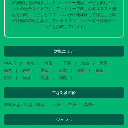
家族向け遊び場スポット、レジャー施設、子ども向けイベ
ントの総合サイトです。ファミリーで楽しめるオススメ施
設を掲載。こどもとママ・パパが現地体験して採点した親
子評価の情報もあり。アクセスランキングや親子評価ラン
キングも掲載しています。
対象エリア
神奈川
東京
埼玉
千葉
茨城
群馬
栃木
静岡
愛知
山梨
長野
青森
岩手
秋田
宮城
福島
主な対象年齢
未就学児（乳児、幼児）、小学生、中学生、高校生
ジャンル