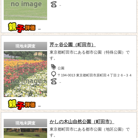
－
－
芹ヶ谷公園（町田市）
現地未調査
東京都町田市にある都市公園（特殊公園）で
す。
公園
〒194-0013 東京都町田市原町田４丁目２６−３４
－
－
かしの木山自然公園（町田市）
現地未調査
東京都町田市にある都市公園（地区公園）で
す。