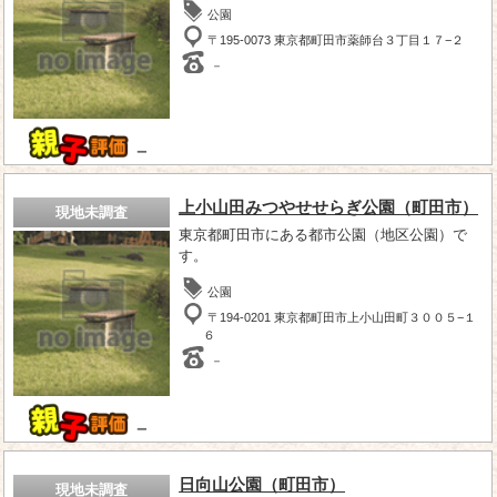
公園
〒195-0073 東京都町田市薬師台３丁目１７−２
－
－
上小山田みつやせせらぎ公園（町田市）
現地未調査
東京都町田市にある都市公園（地区公園）で
す。
公園
〒194-0201 東京都町田市上小山田町３００５−１
６
－
－
日向山公園（町田市）
現地未調査