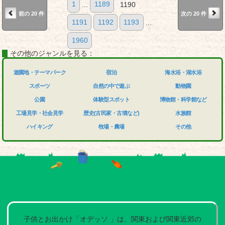
1
...
1189
1190
前の 20 件
次の 20 件
1191
1192
1193
...
1960
その他のジャンルを見る：
遊園地・テーマパーク
宿泊
海水浴・湖水浴
スポーツ
自然の中で遊ぶ
動物園
公園
体験型スポット
博物館・科学館など
工場見学・社会見学
歴史(古民家・古墳など)
水族館
ハイキング
牧場・農場
その他
子供とお出かけ「オデッソ 」は、関東および関東近郊の