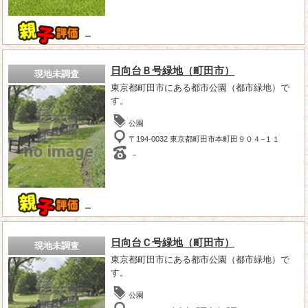
－
日向台Ｂ号緑地（町田市）
現地未調査
東京都町田市にある都市公園（都市緑地）で
す。
公園
〒194-0032 東京都町田市本町田９０４−１１
－
－
日向台Ｃ号緑地（町田市）
現地未調査
東京都町田市にある都市公園（都市緑地）で
す。
公園