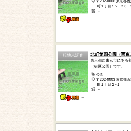
〒202-0006 東京都
町１丁目１２−２６−
－
－
北町第四公園（西東
現地未調査
東京都西東京市にある
（街区公園）です。
公園
〒202-0003 東京都
町１丁目２−１
－
－