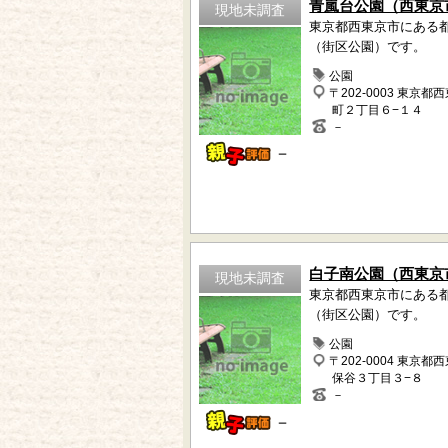
青嵐台公園（西東京
現地未調査
東京都西東京市にある
（街区公園）です。
公園
〒202-0003 東京都
町２丁目６−１４
－
－
白子南公園（西東京
現地未調査
東京都西東京市にある
（街区公園）です。
公園
〒202-0004 東京都
保谷３丁目３−８
－
－