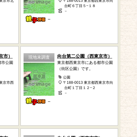
西東京市北
〒188-0013 東京都西東京市向
台町６丁目５−１８
－
－
京市）
向台第二公園（西東京市）
現地未調査
都市公園
東京都西東京市にある都市公園
（街区公園）です。
公園
西東京市西
〒188-0013 東京都西東京市向
台町１丁目１２−２
－
－