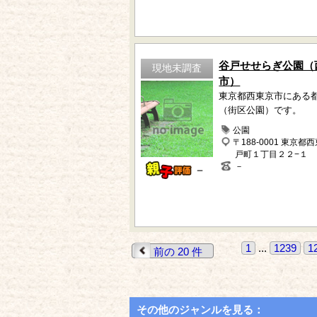
谷戸せせらぎ公園（
現地未調査
市）
東京都西東京市にある
（街区公園）です。
公園
〒188-0001 東京都
戸町１丁目２２−１
－
－
1
...
1239
1
前の 20 件
その他のジャンルを見る：