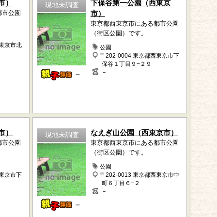
市）
下保谷第一公園（西東京
現地未調査
都市公園
市）
東京都西東京市にある都市公園
（街区公園）です。
西東京市北
公園
〒202-0004 東京都西東京市下
保谷１丁目９−２９
－
－
市）
なえぎ山公園（西東京市）
現地未調査
都市公園
東京都西東京市にある都市公園
（街区公園）です。
公園
西東京市下
〒202-0013 東京都西東京市中
町６丁目６−２
－
－