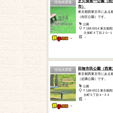
芝久保第一公園（西
現地未調査
市）
東京都西東京市にある
（街区公園）です。
公園
〒188-0014 東京都
久保町４丁目２０−１
－
－
田無市民公園（西東
現地未調査
東京都西東京市にある
（近隣公園）です。
公園
〒188-0013 東京都
台町５丁目４−３４
－
－