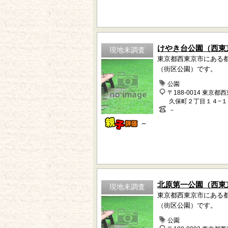
けやき台公園（西東
現地未調査
東京都西東京市にある
（街区公園）です。
公園
〒188-0014 東京都
久保町２丁目１４−１
－
－
北原第一公園（西東
現地未調査
東京都西東京市にある
（街区公園）です。
公園