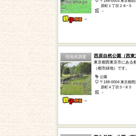
〒188-0003 東京都
原町１丁目２８−５
－
－
西原自然公園（西東
現地未調査
東京都西東京市にある
（都市緑地）です。
公園
〒188-0004 東京都
原町４丁目５−８５
－
－