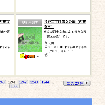
西東京
谷戸二丁目第２公園（西東
現地未調査
京市）
都市公園
東京都西東京市にある都市公園
（街区公園）です。
公園
西東京市谷
〒188-0001 東京都西東京市谷
戸町２丁目４−１７
－
－
240
1241
1242
1243
1244
...
次の 20 件
1960