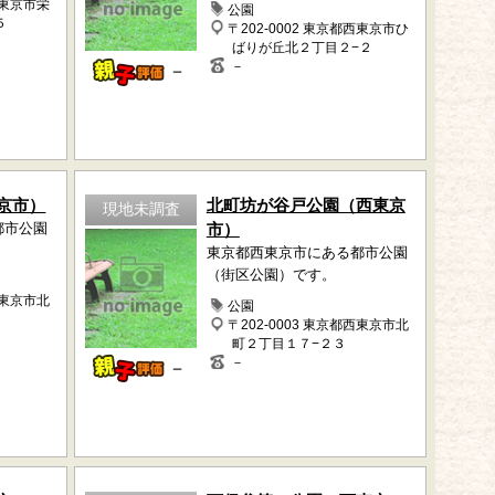
西東京市栄
公園
５
〒202-0002 東京都西東京市ひ
ばりが丘北２丁目２−２
－
－
京市）
北町坊が谷戸公園（西東京
現地未調査
都市公園
市）
東京都西東京市にある都市公園
（街区公園）です。
西東京市北
公園
〒202-0003 東京都西東京市北
町２丁目１７−２３
－
－