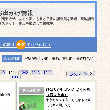
お出かけ情報
、関東近郊にある公園にも親と子供の調査員を派遣・現地調査
けスポット・施設を厳選して掲載中。
」の関連
タグ
で絞り込む ▼
親子評価順
登録が新しい順
登録が古い順
都道府県順
240
1241
1242
1243
1244
...
次の 20 件
1960
）
ひばりが丘北わんぱく公園
現地未調査
都市公園
（西東京市）
東京都西東京市にある都市公園
（街区公園）です。