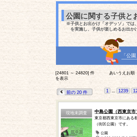
公園に関する子供と
※子供とお出かけ「オデッソ」では
を実施し、子供が楽しめるお出か
「公園
[24801 ～ 24820] 件
あいうえお順
を表示
1
...
1239
1
前の 20 件
中島公園（西東京市
現地未調査
東京都西東京市にある
（街区公園）です。
公園