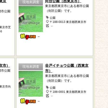
東京
向台公園（西東京市）
現地未調査
東京都西東京市にある都市公園
（街区公園）です。
都市公園
公園
〒188-0013 東京都西東京市
－
西東京市芝
６
－
京市）
谷戸イチョウ公園（西東京
現地未調査
都市公園
市）
東京都西東京市にある都市公園
（街区公園）です。
西東京市向
公園
〒188-0001 東京都西東京市
－
－