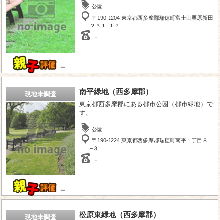
公園
〒190-1204 東京都西多摩郡瑞穂町富士山栗原新田
２３１−１７
－
－
南平緑地（西多摩郡）
現地未調査
東京都西多摩郡にある都市公園（都市緑地）で
す。
公園
〒190-1224 東京都西多摩郡瑞穂町南平１丁目８
−３
－
－
松原東緑地（西多摩郡）
現地未調査