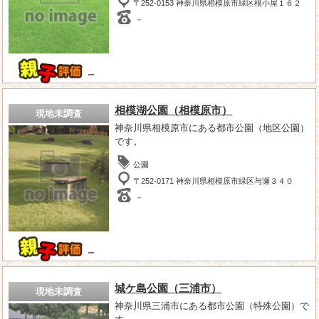
〒252-0153 神奈川県相模原市緑区根小屋１６２
－
－
相模湖公園（相模原市）
現地未調査
神奈川県相模原市にある都市公園（地区公園）
です。
公園
〒252-0171 神奈川県相模原市緑区与瀬３４０
－
－
城ケ島公園（三浦市）
現地未調査
神奈川県三浦市にある都市公園（特殊公園）で