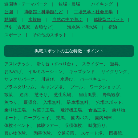
遊園地・テーマパーク
牧場・農場
ハイキング
公園
博物館・科学館など
工場見学・社会見学
動物園
水族館
自然の中で遊ぶ
体験型スポット
歴史（古民家、古墳など）
海水浴・湖水浴
宿泊
スポーツ
その他のスポット
掲載スポットの主な特徴・ポイント
アスレチック
滑り台（すべり台）
スライダー
遊具
おみやげ
イルミネーション
キッズランド
サイクリング
サファリパーク
川遊び
水遊び
バーベキュー
プラネタリウム
キャンプ場
プール
ワークショップ
散策
迷路
芝そり
芝生広場
里山風景
野鳥観察
魚つり
展望台
入場無料
駐車場無料
穴場スポット
乗り物工場
お菓子工場
飛行機工場
食品工場
乗り物
ボート
ロープウェイ
乗馬
園内バス
園内列車
体験イベント
体験ツアー
収穫体験
味覚狩り
買い物体験
陶芸体験
交通公園
スケート場
図書館