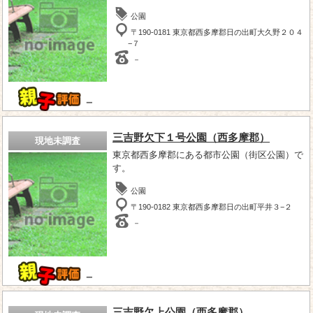
公園
〒190-0181 東京都西多摩郡日の出町大久野２０４
−７
－
－
三吉野欠下１号公園（西多摩郡）
現地未調査
東京都西多摩郡にある都市公園（街区公園）で
す。
公園
〒190-0182 東京都西多摩郡日の出町平井３−２
－
－
三吉野欠上公園（西多摩郡）