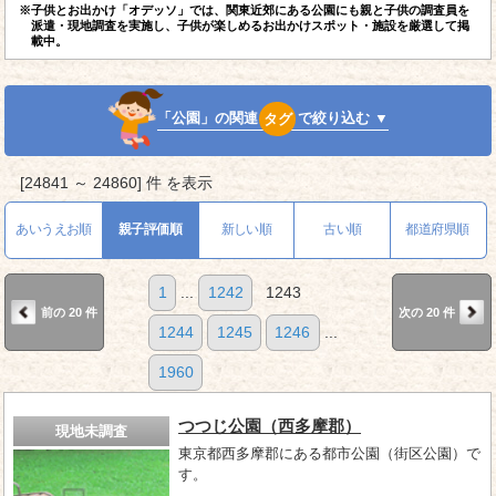
※子供とお出かけ「オデッソ」では、関東近郊にある公園にも親と子供の調査員を
派遣・現地調査を実施し、子供が楽しめるお出かけスポット・施設を厳選して掲
載中。
「公園」の関連
タグ
で絞り込む ▼
[24841 ～ 24860] 件 を表示
あいうえお順
親子評価順
新しい順
古い順
都道府県順
1
...
1242
1243
前の 20 件
次の 20 件
1244
1245
1246
...
1960
つつじ公園（西多摩郡）
現地未調査
東京都西多摩郡にある都市公園（街区公園）で
す。