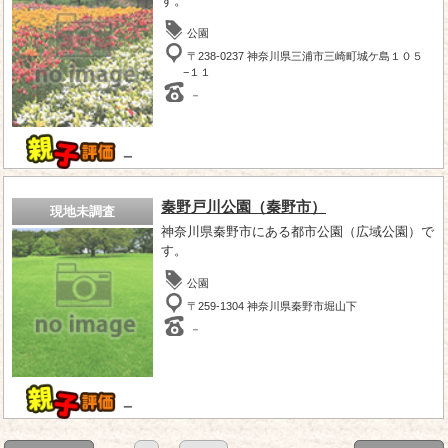
す。
公園
〒238-0237 神奈川県三浦市三崎町城ケ島１０５
−１１
－
－
秦野戸川公園（秦野市）
現地未調査
神奈川県秦野市にある都市公園（広域公園）で
す。
公園
〒259-1304 神奈川県秦野市堀山下
－
－