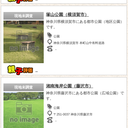
－
塚山公園（横須賀市）
現地未調査
神奈川県横須賀市にある都市公園（地区公園）
です。
公園
神奈川県横須賀市 本町山中有料道路
－
－
湘南海岸公園（藤沢市）
現地未調査
神奈川県藤沢市にある都市公園（広域公園）で
す。
公園
〒251-0037 神奈川県藤沢市
－