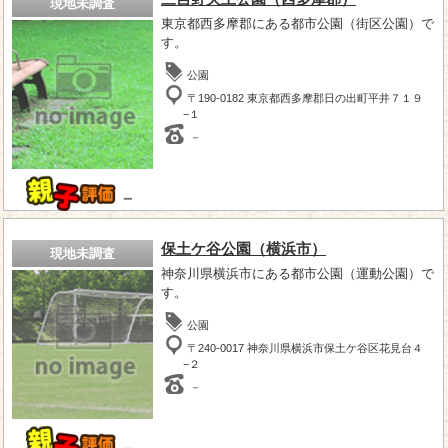
現地未調査
東京都西多摩郡にある都市公園（街区公園）で
す。
公園
〒190-0182 東京都西多摩郡日の出町平井７１９
−１
－
－
保土ケ谷公園（横浜市）
現地未調査
神奈川県横浜市にある都市公園（運動公園）で
す。
公園
〒240-0017 神奈川県横浜市保土ケ谷区花見台４
−２
－