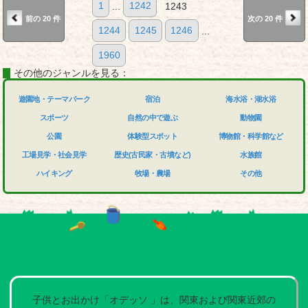
1
...
1242
1243
前の 20 件
次の 20 件
1244
1245
1246
...
1960
その他のジャンルを見る：
遊園地・テーマパーク
宿泊
海水浴・湖水浴
スポーツ
自然の中で遊ぶ
動物園
公園
体験型スポット
博物館・科学館など
工場見学・社会見学
歴史(古民家・古墳など)
水族館
ハイキング
牧場・農場
その他
子供とお出かけ「オデッソ 」は、関東および関東近郊の