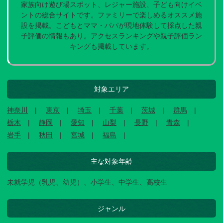
家族向け遊び場スポット、レジャー施設、子ども向けイベ
ントの総合サイトです。ファミリーで楽しめるオススメ施
設を掲載。こどもとママ・パパが現地体験して採点した親
子評価の情報もあり。アクセスランキングや親子評価ラン
キングも掲載しています。
対象エリア
神奈川
東京
埼玉
千葉
茨城
群馬
栃木
静岡
愛知
山梨
長野
青森
岩手
秋田
宮城
福島
主な対象年齢
未就学児（乳児、幼児）、小学生、中学生、高校生
ジャンル