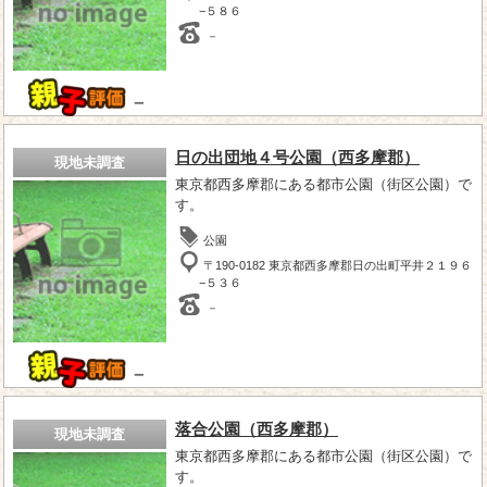
−５８６
－
－
日の出団地４号公園（西多摩郡）
現地未調査
東京都西多摩郡にある都市公園（街区公園）で
す。
公園
〒190-0182 東京都西多摩郡日の出町平井２１９６
−５３６
－
－
落合公園（西多摩郡）
現地未調査
東京都西多摩郡にある都市公園（街区公園）で
す。