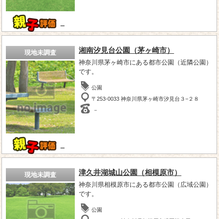
－
湘南汐見台公園（茅ヶ崎市）
現地未調査
神奈川県茅ヶ崎市にある都市公園（近隣公園）
です。
公園
〒253-0033 神奈川県茅ヶ崎市汐見台３−２８
－
－
津久井湖城山公園（相模原市）
現地未調査
神奈川県相模原市にある都市公園（広域公園）
です。
公園