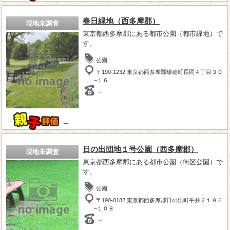
春日緑地（西多摩郡）
現地未調査
東京都西多摩郡にある都市公園（都市緑地）で
す。
公園
〒190-1232 東京都西多摩郡瑞穂町長岡４丁目３０
−１６
－
－
日の出団地１号公園（西多摩郡）
現地未調査
東京都西多摩郡にある都市公園（街区公園）で
す。
公園
〒190-0182 東京都西多摩郡日の出町平井２１９６
−１０８
－