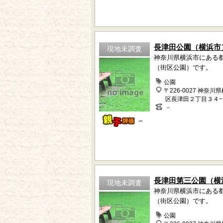
長津田公園（横浜市
現地未調査
神奈川県横浜市にある
（街区公園）です。
公園
〒226-0027 神奈川
区長津田２丁目３４
－
－
長津田第三公園（横
現地未調査
神奈川県横浜市にある
（街区公園）です。
公園