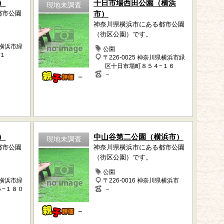
）
十日市場西田公園（横浜
現地未調査
都市公園
市）
神奈川県横浜市にある都市公園
（街区公園）です。
県横浜市緑
公園
１
〒226-0025 神奈川県横浜市緑
区十日市場町８５４−１６
－
－
）
中山谷第二公園（横浜市）
現地未調査
都市公園
神奈川県横浜市にある都市公園
（街区公園）です。
公園
県横浜市緑
〒226-0016 神奈川県横浜市
５−１８０
－
－