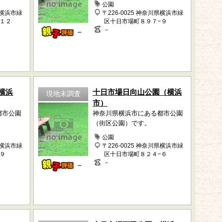
公園
県横浜市緑
〒226-0025 神奈川県横浜市緑
−１２
区十日市場町８９７−９
－
－
横浜
十日市場日向山公園（横浜
現地未調査
市）
都市公園
神奈川県横浜市にある都市公園
（街区公園）です。
公園
県横浜市緑
〒226-0025 神奈川県横浜市緑
９
区十日市場町８２４−６
－
－