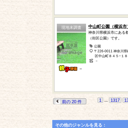
中山町公園（横浜市
現地未調査
神奈川県横浜市にある
（街区公園）です。
公園
〒226-0011 神奈川
区中山町８４５−１８
－
－
1
...
1317
1
前の 20 件
その他のジャンルを見る：