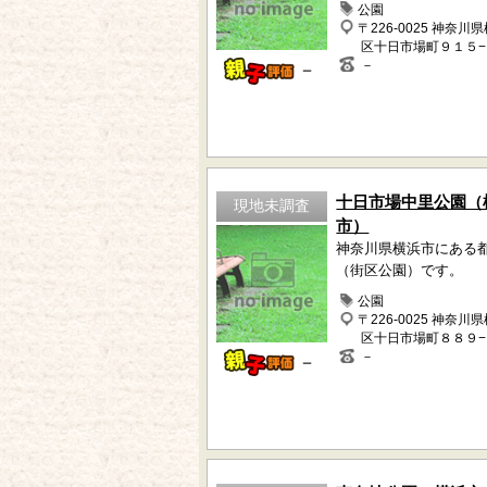
公園
〒226-0025 神奈川
区十日市場町９１５
－
－
十日市場中里公園（
現地未調査
市）
神奈川県横浜市にある
（街区公園）です。
公園
〒226-0025 神奈川
区十日市場町８８９−
－
－