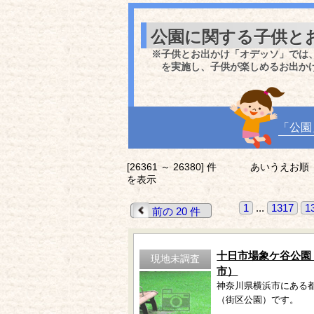
公園に関する子供と
※子供とお出かけ「オデッソ」では
を実施し、子供が楽しめるお出か
「公園
[26361 ～ 26380] 件
あいうえお順
を表示
1
...
1317
1
前の 20 件
十日市場象ケ谷公園
現地未調査
市）
神奈川県横浜市にある
（街区公園）です。