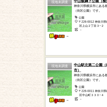
中山飯綱下公園（横
現地未調査
神奈川県横浜市にある
（街区公園）です。
公園
〒226-0012 神奈川
区上山２丁目３−２
－
－
中山駅北第二公園（
現地未調査
市）
神奈川県横浜市にある
（街区公園）です。
公園
〒226-0011 神奈川
区中山町３３０−４
－
－