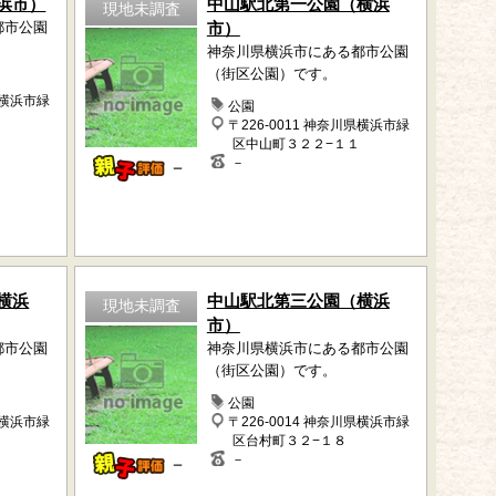
浜市）
中山駅北第一公園（横浜
現地未調査
都市公園
市）
神奈川県横浜市にある都市公園
（街区公園）です。
県横浜市緑
公園
〒226-0011 神奈川県横浜市緑
区中山町３２２−１１
－
－
横浜
中山駅北第三公園（横浜
現地未調査
市）
都市公園
神奈川県横浜市にある都市公園
（街区公園）です。
公園
県横浜市緑
〒226-0014 神奈川県横浜市緑
区台村町３２−１８
－
－