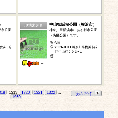
）
中山御嶽前公園（横浜市）
現地未調査
都市公園
神奈川県横浜市にある都市公園
（街区公園）です。
公園
県横浜市緑
〒226-0011 神奈川県横浜市緑
区中山町９９３−１
－
－
318
1319
1320
1321
1322
...
次の 20 件
1960