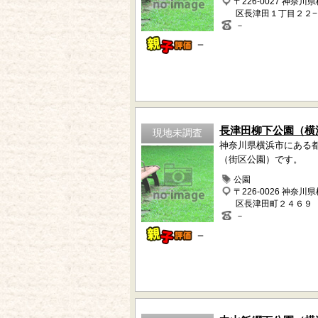
〒226-0027 神奈川
区長津田１丁目２２−
－
－
長津田柳下公園（横
現地未調査
神奈川県横浜市にある
（街区公園）です。
公園
〒226-0026 神奈川
区長津田町２４６９
－
－