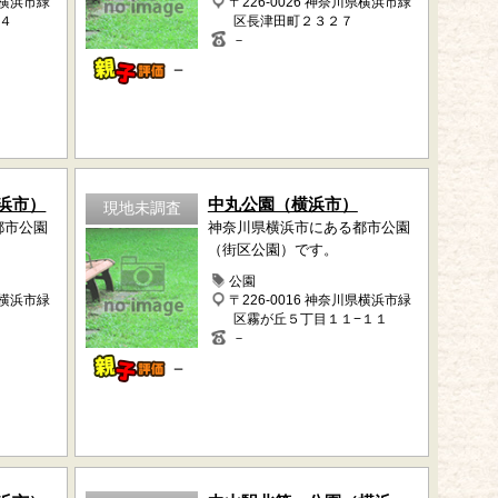
県横浜市緑
〒226-0026 神奈川県横浜市緑
４
区長津田町２３２７
－
－
浜市）
中丸公園（横浜市）
現地未調査
都市公園
神奈川県横浜市にある都市公園
（街区公園）です。
公園
県横浜市緑
〒226-0016 神奈川県横浜市緑
区霧が丘５丁目１１−１１
－
－