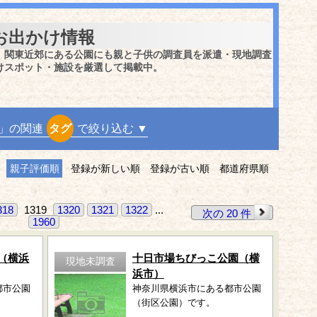
お出かけ情報
、関東近郊にある公園にも親と子供の調査員を派遣・現地調査
けスポット・施設を厳選して掲載中。
」の関連
タグ
で絞り込む ▼
親子評価順
登録が新しい順
登録が古い順
都道府県順
318
1319
1320
1321
1322
...
次の 20 件
1960
（横浜
十日市場ちびっこ公園（横
現地未調査
浜市）
都市公園
神奈川県横浜市にある都市公園
（街区公園）です。