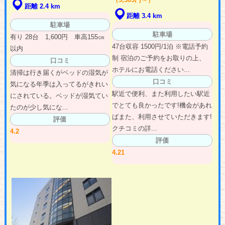
距離 2.4 km
距離 3.4 km
駐車場
駐車場
有り 28台 1,600円 車高155㎝
47台収容 1500円/1泊 ※電話予約
以内
制 宿泊のご予約をお取りの上、
口コミ
ホテルにお電話ください...
清掃は行き届くがベッドの湿気が
口コミ
気になる年季は入ってるがきれい
駅近で便利、また利用したい駅近
にされている。ベッドが湿気てい
でとても良かったです!機会があれ
たのが少し気にな...
ばまた、利用させていただきます!
評価
クチコミの詳...
4.2
評価
4.21