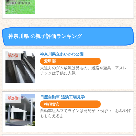
神奈川県 の親子評価ランキング
神奈川県立あいかわ公園
第1位
愛甲郡
大迫力のダム放流は見もの。迷路や遊具、アスレ
チックは子供に人気
日産自動車 追浜工場見学
第2位
横須賀市
自動車組み立てラインは発見がいっぱい。おみやげ
ももらえるよ