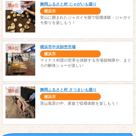
舞岡ふるさと村 じゃがいも掘り
第3位
横浜市
里山に囲まれたジャガイモ畑で収穫体験・ジャガイ
モ祭りを楽しもう！
横浜市中央卸売市場
第4位
横浜市
マイナス40度の世界を体験する市場探検隊や、まぐ
ろの解体ショーが楽しい
舞岡ふるさと村 さつまいも掘り
第5位
横浜市
里山風景の中、家族で収穫体験を楽しもう！