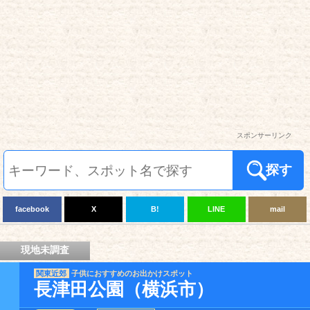
スポンサーリンク
探す
facebook
X
B!
LINE
mail
現地未調査
関東近郊
子供におすすめのお出かけスポット
長津田公園（横浜市）