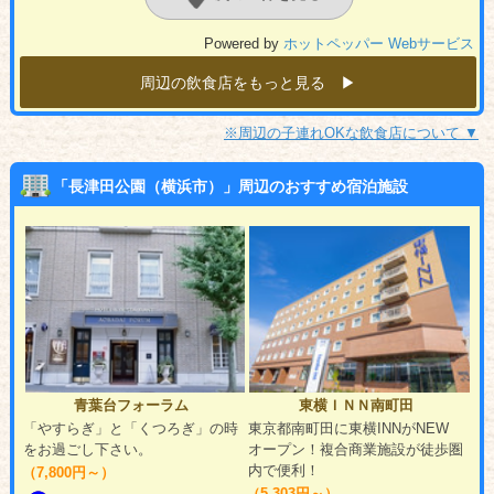
Powered by
ホットペッパー Webサービス
周辺の飲食店をもっと見る ▶︎
※周辺の子連れOKな飲食店について ▼
「長津田公園（横浜市）」周辺のおすすめ宿泊施設
青葉台フォーラム
東横ＩＮＮ南町田
「やすらぎ」と「くつろぎ」の時
東京都南町田に東横INNがNEW
をお過ごし下さい。
オープン！複合商業施設が徒歩圏
内で便利！
（7,800円～）
（5,303円～）