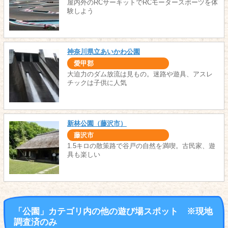
屋内外のRCサーキットでRCモータースポーツを体
験しよう
神奈川県立あいかわ公園
愛甲郡
大迫力のダム放流は見もの。迷路や遊具、アスレ
チックは子供に人気
新林公園（藤沢市）
藤沢市
1.5キロの散策路で谷戸の自然を満喫。古民家、遊
具も楽しい
「公園」カテゴリ内の他の遊び場スポット ※現地
調査済のみ