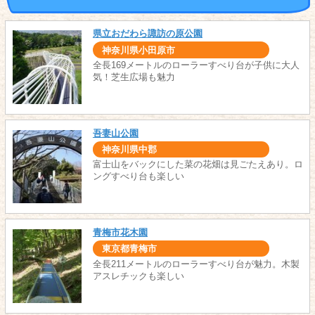
県立おだわら諏訪の原公園
神奈川県小田原市
全長169メートルのローラーすべり台が子供に大人
気！芝生広場も魅力
吾妻山公園
神奈川県中郡
富士山をバックにした菜の花畑は見ごたえあり。ロ
ングすべり台も楽しい
青梅市花木園
東京都青梅市
全長211メートルのローラーすべり台が魅力。木製
アスレチックも楽しい