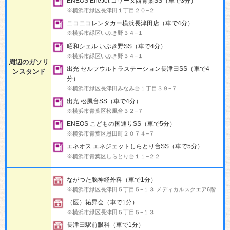
ENEOS EneJet コリーヌ西青葉SS（車で3分）
※横浜市緑区長津田１丁目２０−２
ニコニコレンタカー横浜長津田店（車で4分）
※横浜市緑区いぶき野３４−１
昭和シェル いぶき野SS（車で4分）
※横浜市緑区いぶき野３４−１
周辺のガソリ
出光 セルフウルトラステーション長津田SS（車で4
ンスタンド
分）
※横浜市緑区長津田みなみ台１丁目３９−７
出光 松風台SS（車で4分）
※横浜市青葉区松風台３２−７
ENEOS こどもの国通りSS（車で5分）
※横浜市青葉区恩田町２０７４−７
エネオス エネジェットしらとり台SS（車で5分）
※横浜市青葉区しらとり台１１−２２
ながつた脳神経外科（車で1分）
※横浜市緑区長津田５丁目５−１３ メディカルスクエア6階
（医）祐昇会（車で1分）
※横浜市緑区長津田５丁目５−１３
長津田駅前眼科（車で1分）