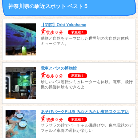
神奈川県の駅近スポット ベスト５
【閉館】Orbi Yokohama
徒歩 0 分
駅直結！
動物と自然をテーマにした世界初の大自然超体感
ミュージアム。
電車とバスの博物館
徒歩 0 分
駅直結！
珍しいバス運転シミュレーターを体験。電車、飛行
機の操縦体験もできるよ
あそびパークPLUS みなとみらい東急スクエア店
徒歩 0 分
駅直結！
サラサラの砂でバーチャル磯遊びや、東急電鉄のデ
フォルメ車両の運転が楽しい