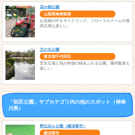
花の都公園
山梨県南都留郡
お花畑の中をサイクリング。フローラルドームや遊
具広場も楽しい。
北の丸公園
東京都千代田区
芝生広場と池が特徴の緑あふれる公園。園内散策も
楽しい
「街区公園」サブカテゴリ内の他のスポット（神奈
川県）
野比志も公園（横須賀市）
横須賀市