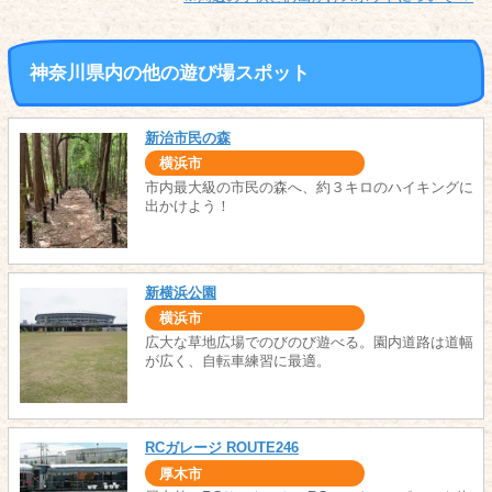
神奈川県内の他の遊び場スポット
新治市民の森
横浜市
市内最大級の市民の森へ、約３キロのハイキングに
出かけよう！
新横浜公園
横浜市
広大な草地広場でのびのび遊べる。園内道路は道幅
が広く、自転車練習に最適。
RCガレージ ROUTE246
厚木市