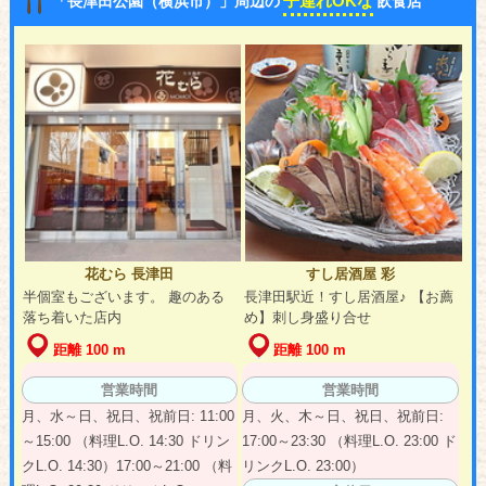
子連れOKな
「長津田公園（横浜市）」周辺の
飲食店
花むら 長津田
すし居酒屋 彩
半個室もございます。 趣のある
長津田駅近！すし居酒屋♪ 【お薦
落ち着いた店内
め】刺し身盛り合せ
距離 100 m
距離 100 m
営業時間
営業時間
月、水～日、祝日、祝前日: 11:00
月、火、木～日、祝日、祝前日:
～15:00 （料理L.O. 14:30 ドリン
17:00～23:30 （料理L.O. 23:00 ド
クL.O. 14:30）17:00～21:00 （料
リンクL.O. 23:00）