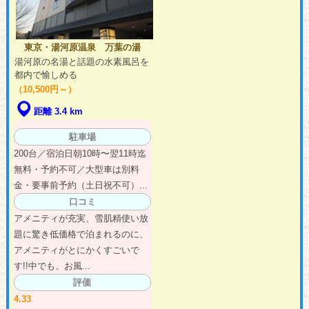
東京・湯河原温泉 万葉の湯
湯河原の名湯と話題の水素風呂を
都内で愉しめる
（10,500円～）
距離 3.4 km
駐車場
200台／宿泊日朝10時〜翌11時迄
無料・予約不可／大型車は別料
金・要事前予約（土日祝不可）...
口コミ
アメニティが充実、雪肌精使い放
題に驚き低価格で泊まれるのに、
アメニティがとにかくすごいで
す!!中でも、お風...
評価
4.33