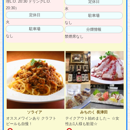
理L.O. 20:30 ドリンクL.O.
定休日
20:30）
水
定休日
駐車場
火
なし
駐車場
分煙情報
なし
禁煙席なし
ソライア
みちのく 長津田
オススメワインあり クラフト
テイクアウト始めました～ ☆女
ビールも自慢！
性お1人様も歓迎☆