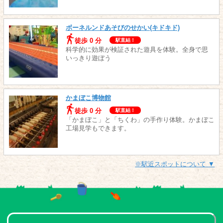
ボーネルンドあそびのせかい(キドキド)
徒歩 0 分
駅直結！
科学的に効果が検証された遊具を体験。全身で思
いっきり遊ぼう
かまぼこ博物館
徒歩 0 分
駅直結！
「かまぼこ」と「ちくわ」の手作り体験。かまぼこ
工場見学もできます。
※駅近スポットについて ▼