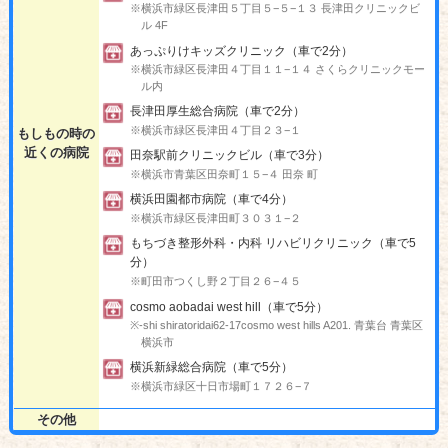
※横浜市緑区長津田５丁目５−５−１３ 長津田クリニックビ
ル 4F
あっぷりけキッズクリニック（車で2分）
※横浜市緑区長津田４丁目１１−１４ さくらクリニックモー
ル内
長津田厚生総合病院（車で2分）
※横浜市緑区長津田４丁目２３−１
もしもの時の
近くの病院
田奈駅前クリニックビル（車で3分）
※横浜市青葉区田奈町１５−４ 田奈 町
横浜田園都市病院（車で4分）
※横浜市緑区長津田町３０３１−２
もちづき整形外科・内科 リハビリクリニック（車で5
分）
※町田市つくし野２丁目２６−４５
cosmo aobadai west hill（車で5分）
※-shi shiratoridai62-17cosmo west hills A201. 青葉台 青葉区
横浜市
横浜新緑総合病院（車で5分）
※横浜市緑区十日市場町１７２６−７
その他