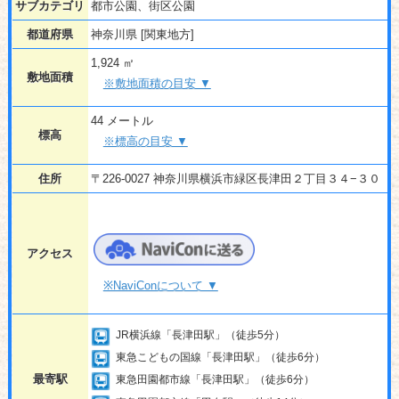
サブカテゴリ
都市公園、街区公園
都道府県
神奈川県 [関東地方]
1,924 ㎡
敷地面積
※敷地面積の目安 ▼
44 メートル
標高
※標高の目安 ▼
住所
〒226-0027 神奈川県横浜市緑区長津田２丁目３４−３０
アクセス
※NaviConについて ▼
JR横浜線「長津田駅」（徒歩5分）
東急こどもの国線「長津田駅」（徒歩6分）
最寄駅
東急田園都市線「長津田駅」（徒歩6分）