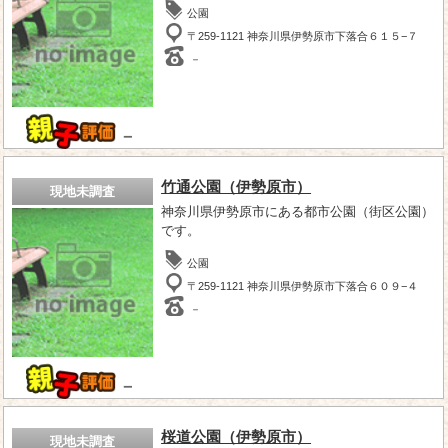
公園
〒259-1121 神奈川県伊勢原市下落合６１５−７
－
－
竹通公園（伊勢原市）
現地未調査
神奈川県伊勢原市にある都市公園（街区公園）
です。
公園
〒259-1121 神奈川県伊勢原市下落合６０９−４
－
－
桜道公園（伊勢原市）
現地未調査