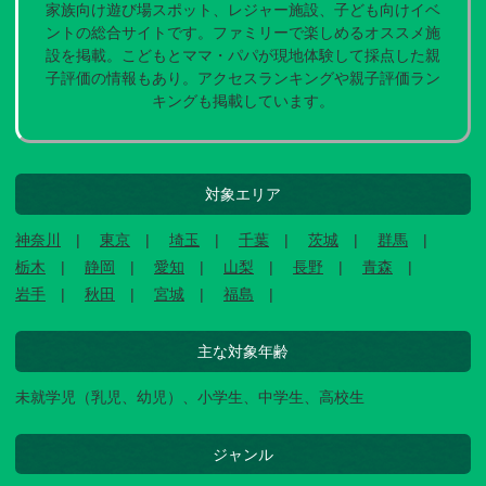
家族向け遊び場スポット、レジャー施設、子ども向けイベ
ントの総合サイトです。ファミリーで楽しめるオススメ施
設を掲載。こどもとママ・パパが現地体験して採点した親
子評価の情報もあり。アクセスランキングや親子評価ラン
キングも掲載しています。
対象エリア
神奈川
東京
埼玉
千葉
茨城
群馬
栃木
静岡
愛知
山梨
長野
青森
岩手
秋田
宮城
福島
主な対象年齢
未就学児（乳児、幼児）、小学生、中学生、高校生
ジャンル