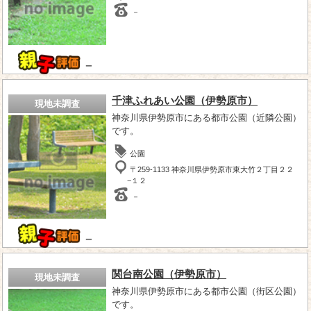
－
－
千津ふれあい公園（伊勢原市）
現地未調査
神奈川県伊勢原市にある都市公園（近隣公園）
です。
公園
〒259-1133 神奈川県伊勢原市東大竹２丁目２２
−１２
－
－
関台南公園（伊勢原市）
現地未調査
神奈川県伊勢原市にある都市公園（街区公園）
です。