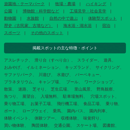
遊園地・テーマパーク
牧場・農場
ハイキング
公園
博物館・科学館など
工場見学・社会見学
動物園
水族館
自然の中で遊ぶ
体験型スポット
歴史（古民家、古墳など）
海水浴・湖水浴
宿泊
スポーツ
その他のスポット
掲載スポットの主な特徴・ポイント
アスレチック
滑り台（すべり台）
スライダー
遊具
おみやげ
イルミネーション
キッズランド
サイクリング
サファリパーク
川遊び
水遊び
バーベキュー
プラネタリウム
キャンプ場
プール
ワークショップ
散策
迷路
芝そり
芝生広場
里山風景
野鳥観察
魚つり
展望台
入場無料
駐車場無料
穴場スポット
乗り物工場
お菓子工場
飛行機工場
食品工場
乗り物
ボート
ロープウェイ
乗馬
園内バス
園内列車
体験イベント
体験ツアー
収穫体験
味覚狩り
買い物体験
陶芸体験
交通公園
スケート場
図書館