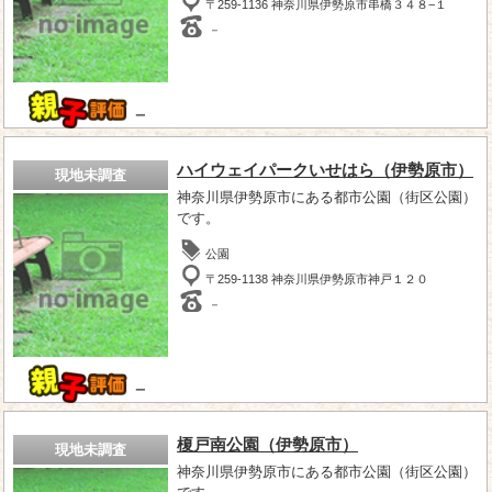
〒259-1136 神奈川県伊勢原市串橋３４８−１
－
－
ハイウェイパークいせはら（伊勢原市）
現地未調査
神奈川県伊勢原市にある都市公園（街区公園）
です。
公園
〒259-1138 神奈川県伊勢原市神戸１２０
－
－
榎戸南公園（伊勢原市）
現地未調査
神奈川県伊勢原市にある都市公園（街区公園）