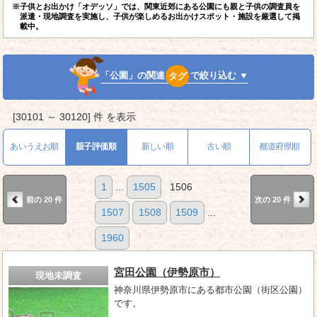
※子供とお出かけ「オデッソ」では、関東近郊にある公園にも親と子供の調査員を
派遣・現地調査を実施し、子供が楽しめるお出かけスポット・施設を厳選して掲
載中。
「公園」の関連
タグ
で絞り込む ▼
[30101 ～ 30120] 件 を表示
あいうえお順
親子評価順
新しい順
古い順
都道府県順
1
...
1505
1506
前の 20 件
次の 20 件
1507
1508
1509
...
1960
宮田公園（伊勢原市）
現地未調査
神奈川県伊勢原市にある都市公園（街区公園）
です。