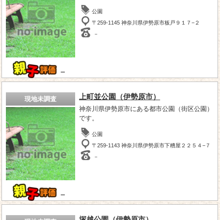
公園
〒259-1145 神奈川県伊勢原市板戸９１７−２
－
－
上町並公園（伊勢原市）
現地未調査
神奈川県伊勢原市にある都市公園（街区公園）
です。
公園
〒259-1143 神奈川県伊勢原市下糟屋２２５４−７
－
－
塚越公園（伊勢原市）