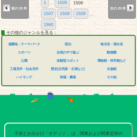
1
...
1505
1506
前の 20 件
次の 20 件
1507
1508
1509
...
1960
その他のジャンルを見る：
遊園地・テーマパーク
宿泊
海水浴・湖水浴
スポーツ
自然の中で遊ぶ
動物園
公園
体験型スポット
博物館・科学館など
工場見学・社会見学
歴史(古民家・古墳など)
水族館
ハイキング
牧場・農場
その他
子供とお出かけ「オデッソ 」は、関東および関東近郊の