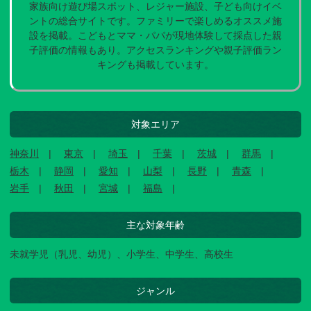
家族向け遊び場スポット、レジャー施設、子ども向けイベ
ントの総合サイトです。ファミリーで楽しめるオススメ施
設を掲載。こどもとママ・パパが現地体験して採点した親
子評価の情報もあり。アクセスランキングや親子評価ラン
キングも掲載しています。
対象エリア
神奈川
東京
埼玉
千葉
茨城
群馬
栃木
静岡
愛知
山梨
長野
青森
岩手
秋田
宮城
福島
主な対象年齢
未就学児（乳児、幼児）、小学生、中学生、高校生
ジャンル