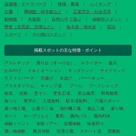
遊園地・テーマパーク
牧場・農場
ハイキング
公園
博物館・科学館など
工場見学・社会見学
動物園
水族館
自然の中で遊ぶ
体験型スポット
歴史（古民家、古墳など）
海水浴・湖水浴
宿泊
スポーツ
その他のスポット
掲載スポットの主な特徴・ポイント
アスレチック
滑り台（すべり台）
スライダー
遊具
おみやげ
イルミネーション
キッズランド
サイクリング
サファリパーク
川遊び
水遊び
バーベキュー
プラネタリウム
キャンプ場
プール
ワークショップ
散策
迷路
芝そり
芝生広場
里山風景
野鳥観察
魚つり
展望台
入場無料
駐車場無料
穴場スポット
乗り物工場
お菓子工場
飛行機工場
食品工場
乗り物
ボート
ロープウェイ
乗馬
園内バス
園内列車
体験イベント
体験ツアー
収穫体験
味覚狩り
買い物体験
陶芸体験
交通公園
スケート場
図書館