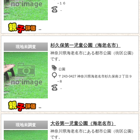
−１６
－
－
杉久保第一児童公園（海老名市）
現地未調査
神奈川県海老名市にある都市公園（街区公園）
です。
公園
〒243-0427 神奈川県海老名市杉久保南２丁目９
−８
－
－
大谷第一児童公園（海老名市）
現地未調査
神奈川県海老名市にある都市公園（街区公園）
です。