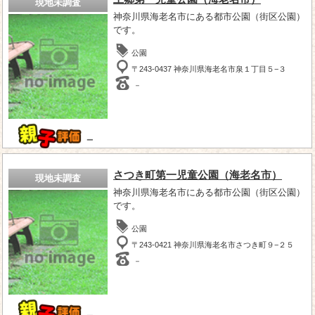
現地未調査
神奈川県海老名市にある都市公園（街区公園）
です。
公園
〒243-0437 神奈川県海老名市泉１丁目５−３
－
－
さつき町第一児童公園（海老名市）
現地未調査
神奈川県海老名市にある都市公園（街区公園）
です。
公園
〒243-0421 神奈川県海老名市さつき町９−２５
－