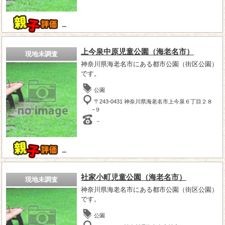
－
上今泉中原児童公園（海老名市）
現地未調査
神奈川県海老名市にある都市公園（街区公園）
です。
公園
〒243-0431 神奈川県海老名市上今泉６丁目２８
−９
－
－
社家小町児童公園（海老名市）
現地未調査
神奈川県海老名市にある都市公園（街区公園）
です。
公園