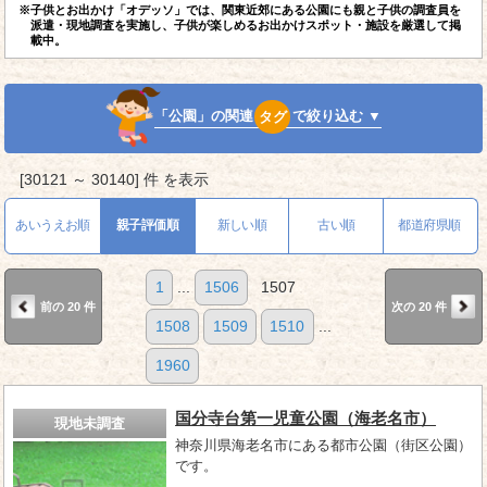
※子供とお出かけ「オデッソ」では、関東近郊にある公園にも親と子供の調査員を
派遣・現地調査を実施し、子供が楽しめるお出かけスポット・施設を厳選して掲
載中。
「公園」の関連
タグ
で絞り込む ▼
[30121 ～ 30140] 件 を表示
あいうえお順
親子評価順
新しい順
古い順
都道府県順
1
...
1506
1507
前の 20 件
次の 20 件
1508
1509
1510
...
1960
国分寺台第一児童公園（海老名市）
現地未調査
神奈川県海老名市にある都市公園（街区公園）
です。