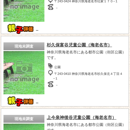
〒243-0424 神奈川県海老名市社家１７０−１
－
－
杉久保富谷児童公園（海老名市）
現地未調査
神奈川県海老名市にある都市公園（街区公園）
です。
公園
〒243-0410 神奈川県海老名市杉久保北４丁目４
−１
－
－
上今泉神後谷児童公園（海老名市）
現地未調査
神奈川県海老名市にある都市公園（街区公園）