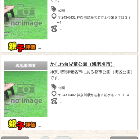
です。
公園
〒243-0431 神奈川県海老名市上今泉５丁目３８
−４
－
－
かしわ台児童公園（海老名市）
現地未調査
神奈川県海老名市にある都市公園（街区公園）
です。
公園
〒243-0402 神奈川県海老名市柏ケ谷７１０−４
－
－