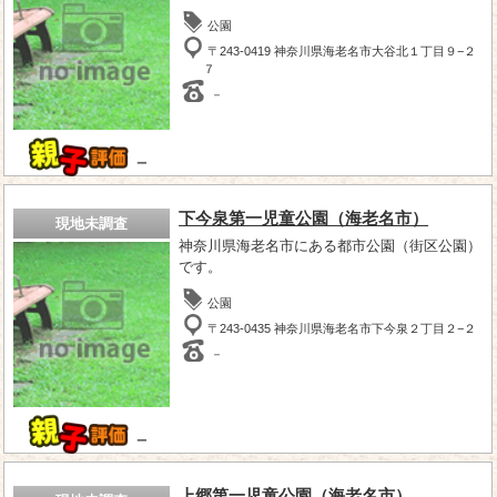
公園
〒243-0419 神奈川県海老名市大谷北１丁目９−２
７
－
－
下今泉第一児童公園（海老名市）
現地未調査
神奈川県海老名市にある都市公園（街区公園）
です。
公園
〒243-0435 神奈川県海老名市下今泉２丁目２−２
－
－
上郷第一児童公園（海老名市）