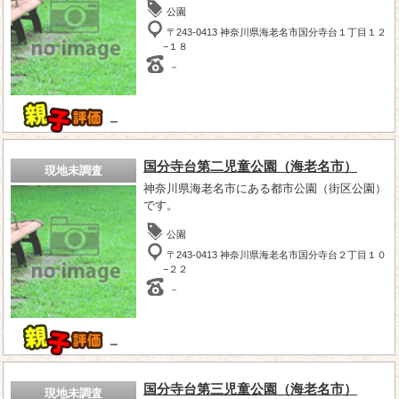
公園
〒243-0413 神奈川県海老名市国分寺台１丁目１２
−１８
－
－
国分寺台第二児童公園（海老名市）
現地未調査
神奈川県海老名市にある都市公園（街区公園）
です。
公園
〒243-0413 神奈川県海老名市国分寺台２丁目１０
−２２
－
－
国分寺台第三児童公園（海老名市）
現地未調査