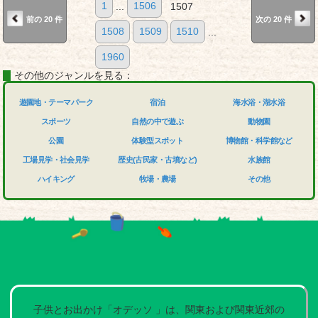
1
...
1506
1507
前の 20 件
次の 20 件
1508
1509
1510
...
1960
その他のジャンルを見る：
遊園地・テーマパーク
宿泊
海水浴・湖水浴
スポーツ
自然の中で遊ぶ
動物園
公園
体験型スポット
博物館・科学館など
工場見学・社会見学
歴史(古民家・古墳など)
水族館
ハイキング
牧場・農場
その他
子供とお出かけ「オデッソ 」は、関東および関東近郊の