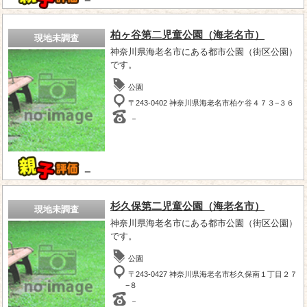
－
柏ヶ谷第二児童公園（海老名市）
現地未調査
神奈川県海老名市にある都市公園（街区公園）
です。
公園
〒243-0402 神奈川県海老名市柏ケ谷４７３−３６
－
－
杉久保第二児童公園（海老名市）
現地未調査
神奈川県海老名市にある都市公園（街区公園）
です。
公園
〒243-0427 神奈川県海老名市杉久保南１丁目２７
−８
－