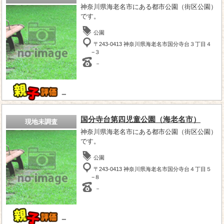
神奈川県海老名市にある都市公園（街区公園）
です。
公園
〒243-0413 神奈川県海老名市国分寺台３丁目４
−３
－
－
国分寺台第四児童公園（海老名市）
現地未調査
神奈川県海老名市にある都市公園（街区公園）
です。
公園
〒243-0413 神奈川県海老名市国分寺台４丁目５
−８
－
－