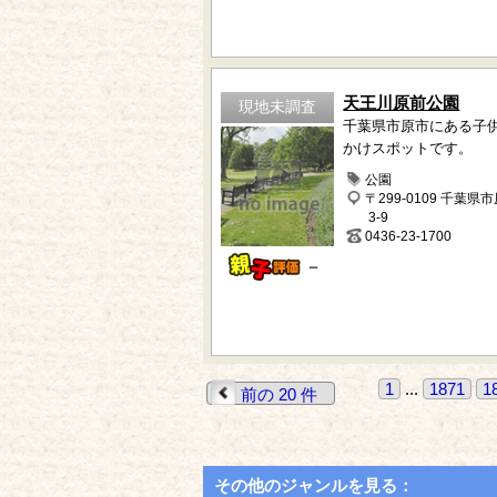
天王川原前公園
現地未調査
千葉県市原市にある子
かけスポットです。
公園
〒299-0109 千葉県
3-9
0436-23-1700
－
1
...
1871
1
前の 20 件
その他のジャンルを見る：