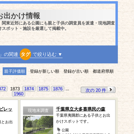
お出かけ情報
、関東近郊にある公園にも親と子供の調査員を派遣・現地調査
けスポット・施設を厳選して掲載中。
」の関連
タグ
で絞り込む ▼
親子評価順
登録が新しい順
登録が古い順
都道府県順
872
1873
1874
1875
1876
...
次の 20 件
1960
ビレッ
千葉県立大多喜県民の森
現地未調査
千葉県夷隅郡にある子供とお出
かけスポットです。
供とお出
公園