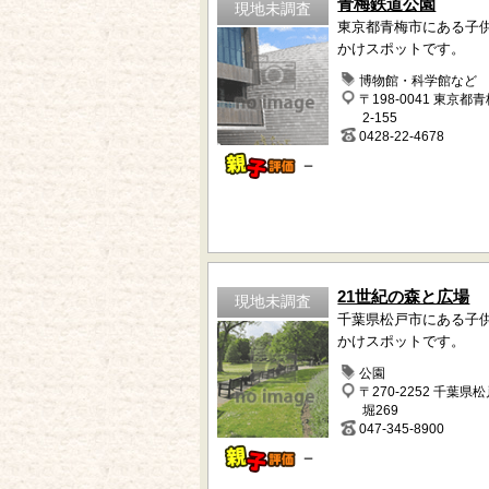
青梅鉄道公園
現地未調査
東京都青梅市にある子
かけスポットです。
博物館・科学館など
〒198-0041 東京都
2-155
0428-22-4678
－
21世紀の森と広場
現地未調査
千葉県松戸市にある子
かけスポットです。
公園
〒270-2252 千葉県
堀269
047-345-8900
－