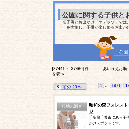
公園に関する子供と
※子供とお出かけ「オデッソ」では
を実施し、子供が楽しめるお出か
「公園
[37441 ～ 37460] 件
あいうえお順
を表示
1
...
1871
1
前の 20 件
昭和の森フォレスト
現地未調査
ジ
千葉県千葉市にある子
かけスポットです。