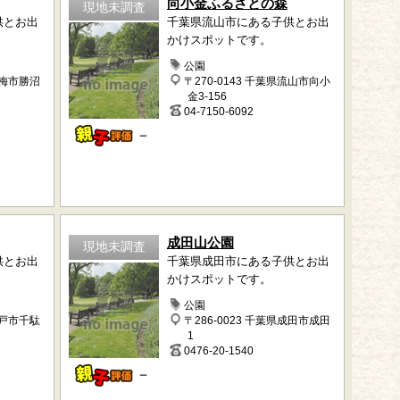
向小金ふるさとの森
現地未調査
供とお出
千葉県流山市にある子供とお出
かけスポットです。
公園
青梅市勝沼
〒270-0143 千葉県流山市向小
金3-156
04-7150-6092
－
成田山公園
現地未調査
供とお出
千葉県成田市にある子供とお出
かけスポットです。
公園
松戸市千駄
〒286-0023 千葉県成田市成田
1
0476-20-1540
－