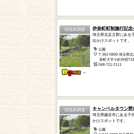
伊奈町町制施行記念
現地未調査
埼玉県北足立郡にある
出かけスポットです。
公園
〒362-0800 埼玉県
奈町大字小針内宿732
048-721-2111
－
キャンベルタウン野
現地未調査
埼玉県越谷市にある子
かけスポットです。
公園