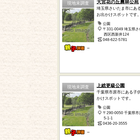
大宮花の丘農林公苑
現地未調査
埼玉県さいたま市にあ
お出かけスポットです
公園
〒331-0049 埼玉県
西区西新井124
048-622-5781
－
上総更級公園
現地未調査
千葉県市原市にある子
かけスポットです。
公園
〒290-0050 千葉県
5-1-1
0436-20-3555
－