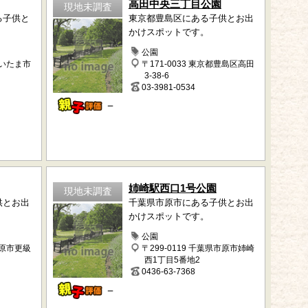
高田中央三丁目公園
現地未調査
る子供と
東京都豊島区にある子供とお出
。
かけスポットです。
公園
さいたま市
〒171-0033 東京都豊島区高田
3-38-6
03-3981-0534
－
姉崎駅西口1号公園
現地未調査
供とお出
千葉県市原市にある子供とお出
かけスポットです。
公園
市原市更級
〒299-0119 千葉県市原市姉崎
西1丁目5番地2
0436-63-7368
－