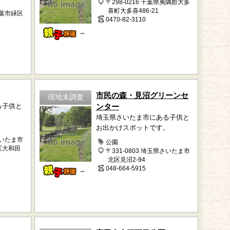
〒298-0216 千葉県夷隅郡大多
喜町大多喜486-21
千葉市緑区
0470-82-3110
－
市民の森・見沼グリーンセ
現地未調査
る子供と
ンター
。
埼玉県さいたま市にある子供と
お出かけスポットです。
さいたま市
公園
区大和田
〒331-0803 埼玉県さいたま市
北区見沼2-94
048-664-5915
－