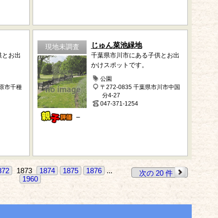
じゅん菜池緑地
現地未調査
供とお出
千葉県市川市にある子供とお出
かけスポットです。
公園
市原市千種
〒272-0835 千葉県市川市中国
分4-27
047-371-1254
－
872
1873
1874
1875
1876
...
次の 20 件
1960