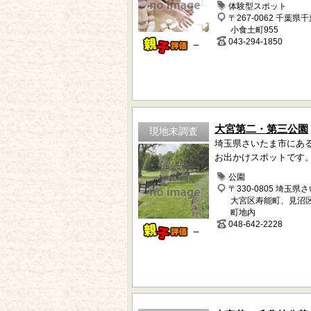
体験型スポット
〒267-0062 千葉県
小食土町955
043-294-1850
－
大宮第二・第三公園
現地未調査
埼玉県さいたま市にあ
お出かけスポットです
公園
〒330-0805 埼玉県
大宮区寿能町、見沼
町地内
048-642-2228
－