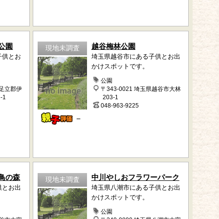
公園
越谷梅林公園
現地未調査
子供とお
埼玉県越谷市にある子供とお出
かけスポットです。
公園
北足立郡伊
〒343-0021 埼玉県越谷市大林
-1
203-1
048-963-9225
－
鳥の森
中川やしおフラワーパーク
現地未調査
供とお出
埼玉県八潮市にある子供とお出
かけスポットです。
公園