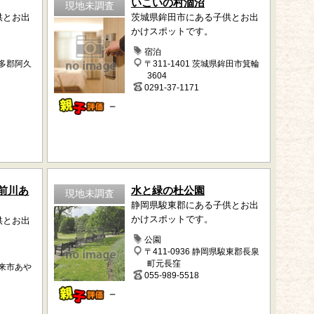
いこいの村涸沼
現地未調査
供とお出
茨城県鉾田市にある子供とお出
かけスポットです。
宿泊
知多郡阿久
〒311-1401 茨城県鉾田市箕輪
3604
0291-37-1171
－
前川あ
水と緑の杜公園
現地未調査
静岡県駿東郡にある子供とお出
かけスポットです。
供とお出
公園
〒411-0936 静岡県駿東郡長泉
町元長窪
潮来市あや
055-989-5518
－