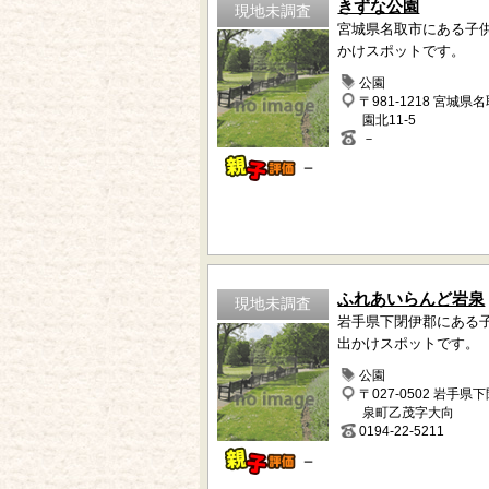
きずな公園
現地未調査
宮城県名取市にある子
かけスポットです。
公園
〒981-1218 宮城県
園北11-5
－
－
ふれあいらんど岩泉
現地未調査
岩手県下閉伊郡にある
出かけスポットです。
公園
〒027-0502 岩手県
泉町乙茂字大向
0194-22-5211
－