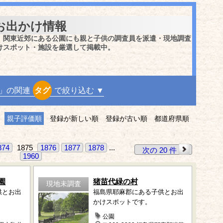
お出かけ情報
、関東近郊にある公園にも親と子供の調査員を派遣・現地調査
けスポット・施設を厳選して掲載中。
」の関連
タグ
で絞り込む ▼
親子評価順
登録が新しい順
登録が古い順
都道府県順
874
1875
1876
1877
1878
...
次の 20 件
1960
園
猪苗代緑の村
現地未調査
供とお出
福島県耶麻郡にある子供とお出
かけスポットです。
公園