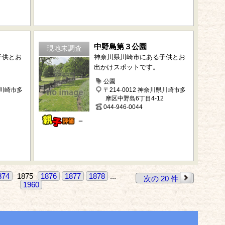
中野島第３公園
現地未調査
子供とお
神奈川県川崎市にある子供とお
出かけスポットです。
公園
県川崎市多
〒214-0012 神奈川県川崎市多
摩区中野島6丁目4-12
044-946-0044
－
874
1875
1876
1877
1878
...
次の 20 件
1960