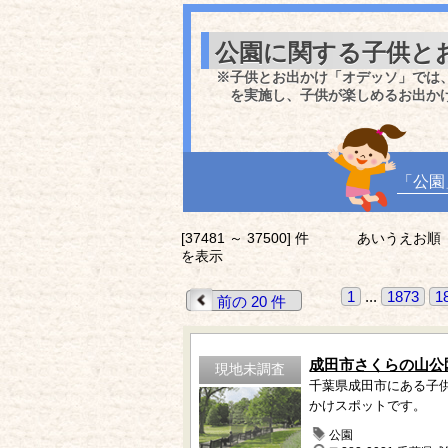
公園に関する子供と
※子供とお出かけ「オデッソ」では
を実施し、子供が楽しめるお出か
「公園
[37481 ～ 37500] 件
あいうえお順
を表示
1
...
1873
1
前の 20 件
成田市さくらの山公
現地未調査
千葉県成田市にある子
かけスポットです。
公園