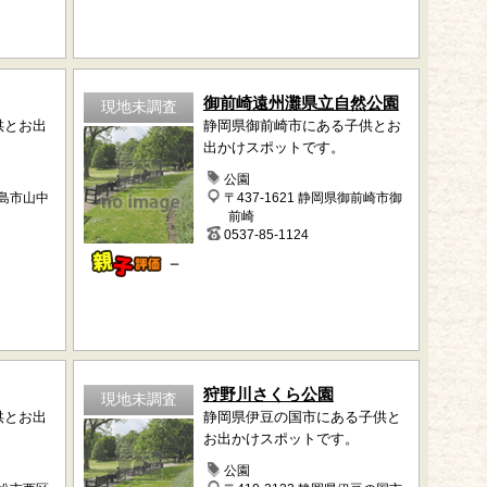
御前崎遠州灘県立自然公園
現地未調査
供とお出
静岡県御前崎市にある子供とお
出かけスポットです。
公園
三島市山中
〒437-1621 静岡県御前崎市御
前崎
0537-85-1124
－
狩野川さくら公園
現地未調査
供とお出
静岡県伊豆の国市にある子供と
お出かけスポットです。
公園