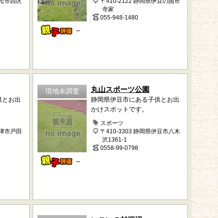
浜松市西区
〒410-2122 静岡県伊豆の国市
寺家
055-948-1480
－
丸山スポーツ公園
現地未調査
供とお出
静岡県伊豆市にある子供とお出
かけスポットです。
スポーツ
沼津市戸田
〒410-3303 静岡県伊豆市八木
沢1361-1
0558-99-0798
－