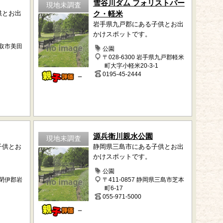
雪谷川ダム フォリストパー
現地未調査
供とお出
ク・軽米
岩手県九戸郡にある子供とお出
かけスポットです。
名取市美田
公園
〒028-6300 岩手県九戸郡軽米
町大字小軽米20-3-1
0195-45-2444
－
源兵衛川親水公園
現地未調査
子供とお
静岡県三島市にある子供とお出
かけスポットです。
公園
下閉伊郡岩
〒411-0857 静岡県三島市芝本
町6-17
055-971-5000
－