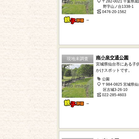
〒282-0021 千葉県
野字山ノ台1338-1
0476-20-1562
－
南小泉交通公園
現地未調査
宮城県仙台市にある子
かけスポットです。
公園
〒984-0825 宮城県
区古城3-26-10
022-285-4603
－