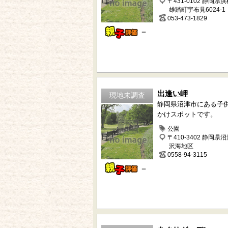
〒431-0102 静岡県
雄踏町宇布見6024-1
053-473-1829
－
出逢い岬
現地未調査
静岡県沼津市にある子
かけスポットです。
公園
〒410-3402 静岡県
沢海地区
0558-94-3115
－