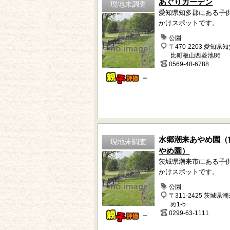
あぐりガーデン
現地未調査
愛知県知多郡にある子
かけスポットです。
公園
〒470-2203 愛知県
比町板山西菱池86
0569-48-6788
－
水郷潮来あやめ園（
現地未調査
やめ園）
茨城県潮来市にある子
かけスポットです。
公園
〒311-2425 茨城県
め1-5
0299-63-1111
－