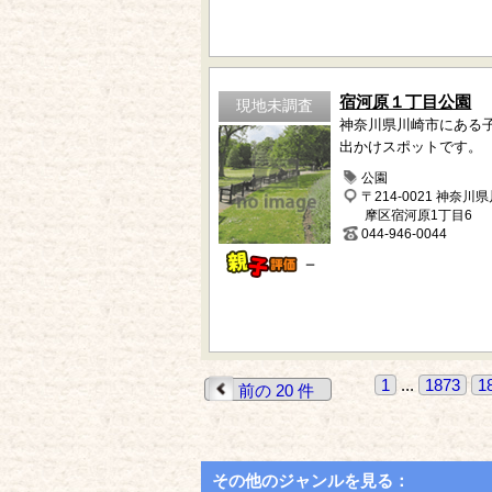
宿河原１丁目公園
現地未調査
神奈川県川崎市にある
出かけスポットです。
公園
〒214-0021 神奈川
摩区宿河原1丁目6
044-946-0044
－
1
...
1873
1
前の 20 件
その他のジャンルを見る：