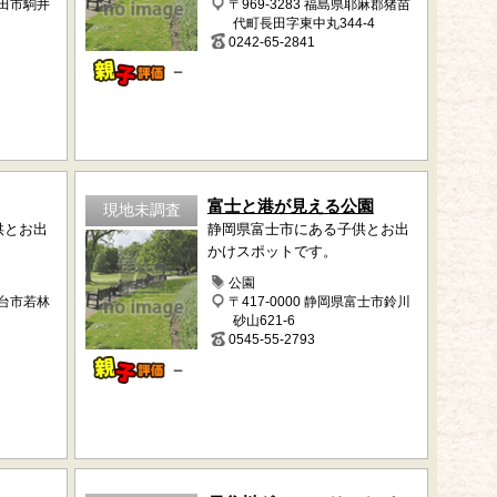
成田市駒井
〒969-3283 福島県耶麻郡猪苗
代町長田字東中丸344-4
0242-65-2841
－
富士と港が見える公園
現地未調査
供とお出
静岡県富士市にある子供とお出
かけスポットです。
公園
仙台市若林
〒417-0000 静岡県富士市鈴川
砂山621-6
0545-55-2793
－