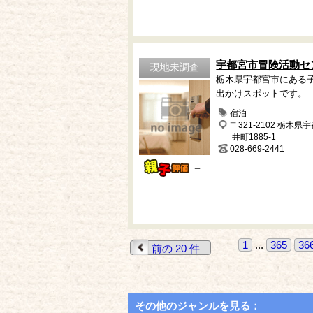
宇都宮市冒険活動セ
現地未調査
栃木県宇都宮市にある
出かけスポットです。
宿泊
〒321-2102 栃木県
井町1885-1
028-669-2441
－
1
...
365
36
前の 20 件
その他のジャンルを見る：