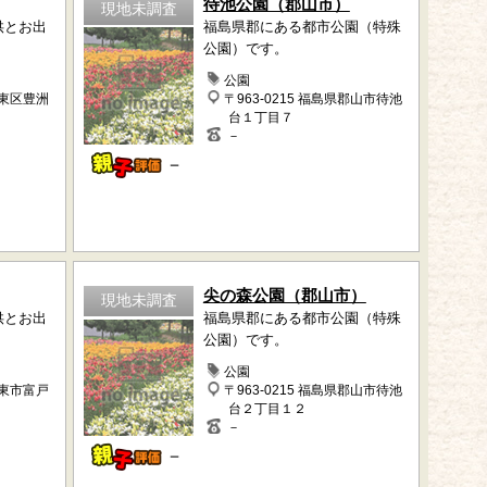
待池公園（郡山市）
現地未調査
供とお出
福島県郡にある都市公園（特殊
公園）です。
公園
江東区豊洲
〒963-0215 福島県郡山市待池
台１丁目７
－
－
尖の森公園（郡山市）
現地未調査
供とお出
福島県郡にある都市公園（特殊
公園）です。
公園
伊東市富戸
〒963-0215 福島県郡山市待池
台２丁目１２
－
－