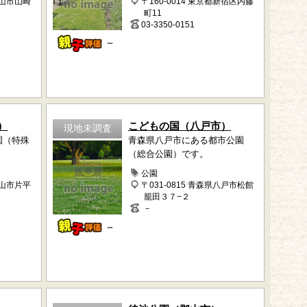
郡山市山崎
〒160-0014 東京都新宿区内藤
町11
03-3350-0151
－
）
こどもの国（八戸市）
現地未調査
園（特殊
青森県八戸市にある都市公園
（総合公園）です。
公園
郡山市片平
〒031-0815 青森県八戸市松館
籠田３７−２
－
－