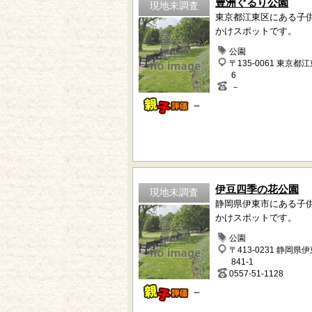
豊洲ぐるり公園
現地未調査
東京都江東区にある子
かけスポットです。
公園
〒135-0061 東京都
6
－
－
伊豆四季の花公園
現地未調査
静岡県伊東市にある子
かけスポットです。
公園
〒413-0231 静岡県
841-1
0557-51-1128
－