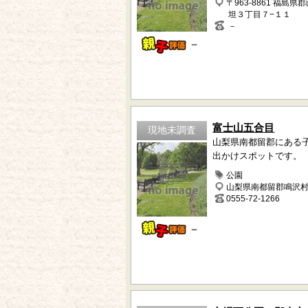
〒963-8861 福島県
坦３丁目７−１１
－
－
富士山五合目
現地未調査
山梨県南都留郡にある
出かけスポットです。
公園
山梨県南都留郡鳴沢
0555-72-1266
－