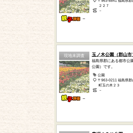
〒963-8841 福島県
２２７
－
－
玉ノ木公園（郡山市
現地未調査
福島県郡にある都市公
公園）です。
公園
〒963-0211 福島県
町玉の木２３
－
－