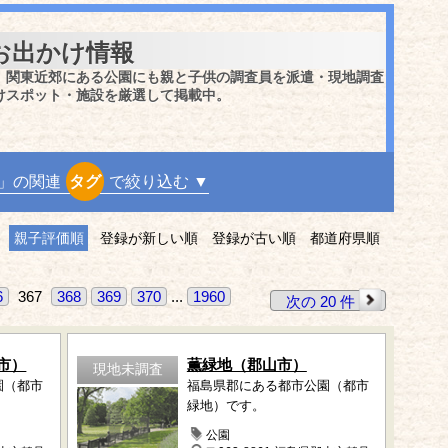
お出かけ情報
、関東近郊にある公園にも親と子供の調査員を派遣・現地調査
けスポット・施設を厳選して掲載中。
」の関連
タグ
で絞り込む ▼
親子評価順
登録が新しい順
登録が古い順
都道府県順
6
367
368
369
370
...
1960
次の 20 件
市）
薫緑地（郡山市）
現地未調査
園（都市
福島県郡にある都市公園（都市
緑地）です。
公園