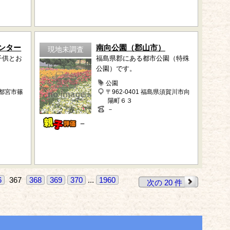
ンター
南向公園（郡山市）
現地未調査
子供とお
福島県郡にある都市公園（特殊
公園）です。
公園
宇都宮市篠
〒962-0401 福島県須賀川市向
陽町６３
－
－
6
367
368
369
370
...
1960
次の 20 件