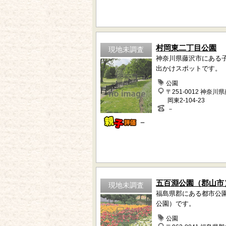
村岡東二丁目公園
現地未調査
神奈川県藤沢市にある
出かけスポットです。
公園
〒251-0012 神奈川
岡東2-104-23
－
－
五百淵公園（郡山市
現地未調査
福島県郡にある都市公
公園）です。
公園