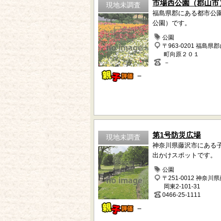
市場西公園（郡山市
現地未調査
福島県郡にある都市公
公園）です。
公園
〒963-0201 福島県
町向原２０１
－
－
第1号防災広場
現地未調査
神奈川県藤沢市にある
出かけスポットです。
公園
〒251-0012 神奈川
岡東2-101-31
0466-25-1111
－