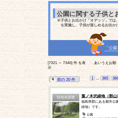
公園に関する子供と
※子供とお出かけ「オデッソ」では
を実施し、子供が楽しめるお出か
「公園
[7321 ～ 7340] 件 を表
あいうえお順
示
1
...
365
36
前の 20 件
葉ノ木沢緑地（郡山
現地未調査
福島県郡にある都市公
緑地）です。
公園