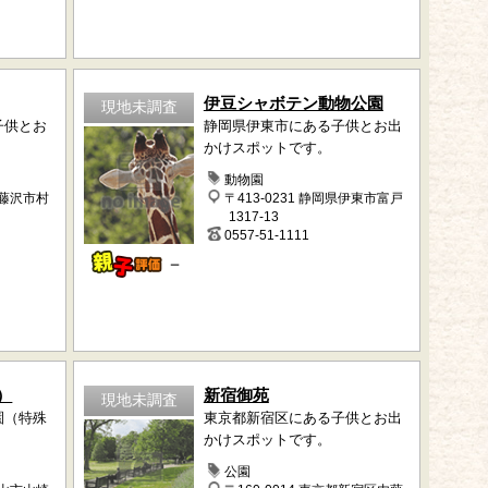
伊豆シャボテン動物公園
現地未調査
子供とお
静岡県伊東市にある子供とお出
かけスポットです。
動物園
県藤沢市村
〒413-0231 静岡県伊東市富戸
1317-13
0557-51-1111
－
）
新宿御苑
現地未調査
園（特殊
東京都新宿区にある子供とお出
かけスポットです。
公園