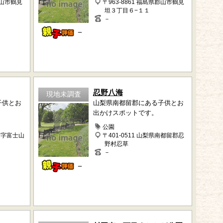
郡山市鶴見
〒963-8861 福島県郡山市鶴見
坦３丁目６−１１
－
－
忍野八海
現地未調査
子供とお
山梨県南都留郡にある子供とお
出かけスポットです。
公園
村字富士山
〒401-0511 山梨県南都留郡忍
野村忍草
－
－