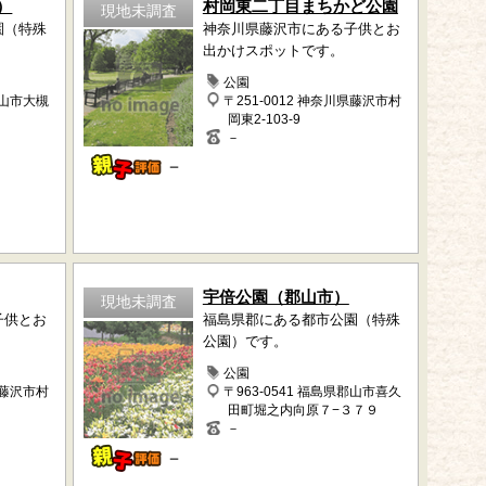
）
村岡東二丁目まちかど公園
現地未調査
園（特殊
神奈川県藤沢市にある子供とお
出かけスポットです。
公園
郡山市大槻
〒251-0012 神奈川県藤沢市村
岡東2-103-9
－
－
宇倍公園（郡山市）
現地未調査
子供とお
福島県郡にある都市公園（特殊
公園）です。
公園
県藤沢市村
〒963-0541 福島県郡山市喜久
田町堀之内向原７−３７９
－
－