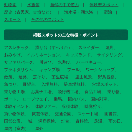
動物園
水族館
自然の中で遊ぶ
体験型スポット
歴史（古民家、古墳など）
海水浴・湖水浴
宿泊
スポーツ
その他のスポット
掲載スポットの主な特徴・ポイント
アスレチック
滑り台（すべり台）
スライダー
遊具
おみやげ
イルミネーション
キッズランド
サイクリング
サファリパーク
川遊び
水遊び
バーベキュー
プラネタリウム
キャンプ場
プール
ワークショップ
散策
迷路
芝そり
芝生広場
里山風景
野鳥観察
魚つり
展望台
入場無料
駐車場無料
穴場スポット
乗り物工場
お菓子工場
飛行機工場
食品工場
乗り物
ボート
ロープウェイ
乗馬
園内バス
園内列車
体験イベント
体験ツアー
収穫体験
味覚狩り
買い物体験
陶芸体験
交通公園
スケート場
図書館
国営公園
城
洞窟探検
灯台
資料館
足湯
雨の日
屋内（室内）
屋外