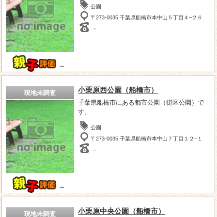
公園
〒273-0035 千葉県船橋市本中山５丁目４−２６
－
－
小栗原西公園（船橋市）
現地未調査
千葉県船橋市にある都市公園（街区公園）で
す。
公園
〒273-0035 千葉県船橋市本中山７丁目１２−１
－
－
小栗原中央公園（船橋市）
現地未調査