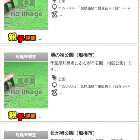
公園
〒273-0866 千葉県船橋市夏見台４丁目１９−４
－
－
池の端公園（船橋市）
現地未調査
千葉県船橋市にある都市公園（街区公園）で
す。
公園
〒273-0002 千葉県船橋市東船橋１丁目２９−４
－
－
松が崎公園（船橋市）
現地未調査