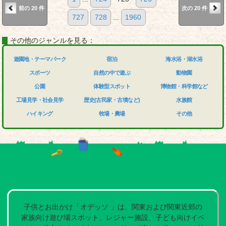
前の 20 件
次の 20 件
727
728
...
1960
その他のジャンルを見る：
遊園地・テーマパーク
宿泊
海水浴・湖水浴
スポーツ
自然の中で遊ぶ
動物園
公園
体験型スポット
博物館・科学館など
工場見学・社会見学
歴史(古民家・古墳など)
水族館
ハイキング
牧場・農場
その他
子供とお出かけ「オデッソ 」は、関東および関東近郊の
家族向け遊び場スポット、レジャー施設、子ども向けイベ