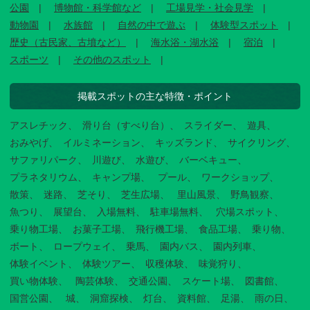
公園
博物館・科学館など
工場見学・社会見学
動物園
水族館
自然の中で遊ぶ
体験型スポット
歴史（古民家、古墳など）
海水浴・湖水浴
宿泊
スポーツ
その他のスポット
掲載スポットの主な特徴・ポイント
アスレチック
滑り台（すべり台）
スライダー
遊具
おみやげ
イルミネーション
キッズランド
サイクリング
サファリパーク
川遊び
水遊び
バーベキュー
プラネタリウム
キャンプ場
プール
ワークショップ
散策
迷路
芝そり
芝生広場
里山風景
野鳥観察
魚つり
展望台
入場無料
駐車場無料
穴場スポット
乗り物工場
お菓子工場
飛行機工場
食品工場
乗り物
ボート
ロープウェイ
乗馬
園内バス
園内列車
体験イベント
体験ツアー
収穫体験
味覚狩り
買い物体験
陶芸体験
交通公園
スケート場
図書館
国営公園
城
洞窟探検
灯台
資料館
足湯
雨の日