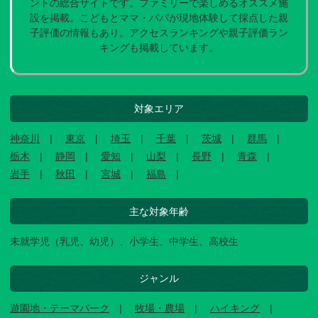
ントの総合サイトです。ファミリーで楽しめるオススメ施
設を掲載。こどもとママ・パパが現地体験して採点した親
子評価の情報もあり。アクセスランキングや親子評価ラン
キングも掲載しています。
対象エリア
神奈川
東京
埼玉
千葉
茨城
群馬
栃木
静岡
愛知
山梨
長野
青森
岩手
秋田
宮城
福島
主な対象年齢
未就学児（乳児、幼児）、小学生、中学生、高校生
ジャンル
遊園地・テーマパーク
牧場・農場
ハイキング