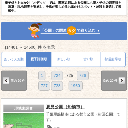
※子供とお出かけ「オデッソ」では、関東近郊にある公園にも親と子供の調査員を
派遣・現地調査を実施し、子供が楽しめるお出かけスポット・施設を厳選して掲
載中。
「公園」の関連
タグ
で絞り込む ▼
[14481 ～ 14500] 件 を表示
あいうえお順
親子評価順
新しい順
古い順
都道府県順
1
...
724
725
726
前の 20 件
次の 20 件
727
728
...
1960
夏見公園（船橋市）
現地未調査
千葉県船橋市にある都市公園（街区公園）で
す。