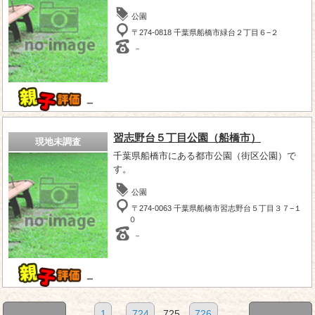
公園
〒274-0818 千葉県船橋市緑台２丁目６−２
－
－
習志野台５丁目公園（船橋市）
現地未調査
千葉県船橋市にある都市公園（街区公園）で
す。
公園
〒274-0063 千葉県船橋市習志野台５丁目３７−１
０
－
－
1
...
724
725
726