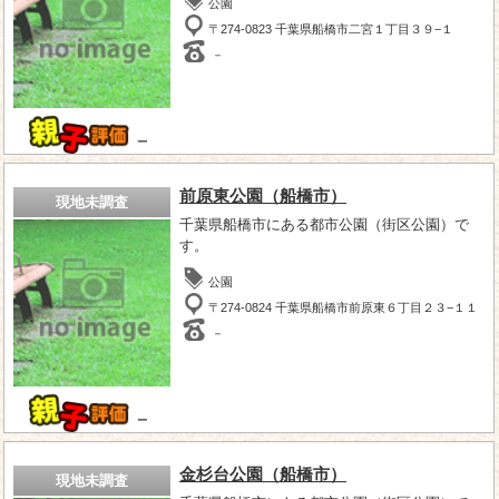
公園
〒274-0823 千葉県船橋市二宮１丁目３９−１
－
－
前原東公園（船橋市）
現地未調査
千葉県船橋市にある都市公園（街区公園）で
す。
公園
〒274-0824 千葉県船橋市前原東６丁目２３−１１
－
－
金杉台公園（船橋市）
現地未調査