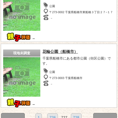
公園
〒273-0002 千葉県船橋市東船橋３丁目２７−１７
－
－
花輪公園（船橋市）
現地未調査
千葉県船橋市にある都市公園（街区公園）で
す。
公園
〒273-0003 千葉県船橋市
－
－
1
...
726
727
728