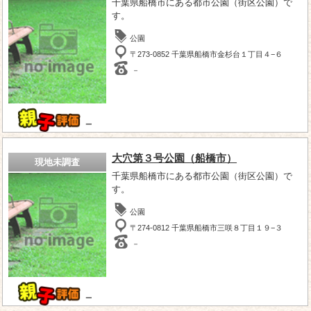
千葉県船橋市にある都市公園（街区公園）で
す。
公園
〒273-0852 千葉県船橋市金杉台１丁目４−６
－
－
大穴第３号公園（船橋市）
現地未調査
千葉県船橋市にある都市公園（街区公園）で
す。
公園
〒274-0812 千葉県船橋市三咲８丁目１９−３
－
－