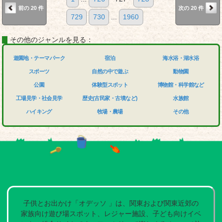
前の 20 件
次の 20 件
729
730
...
1960
その他のジャンルを見る：
遊園地・テーマパーク
宿泊
海水浴・湖水浴
スポーツ
自然の中で遊ぶ
動物園
公園
体験型スポット
博物館・科学館など
工場見学・社会見学
歴史(古民家・古墳など)
水族館
ハイキング
牧場・農場
その他
子供とお出かけ「オデッソ 」は、関東および関東近郊の
家族向け遊び場スポット、レジャー施設、子ども向けイベ