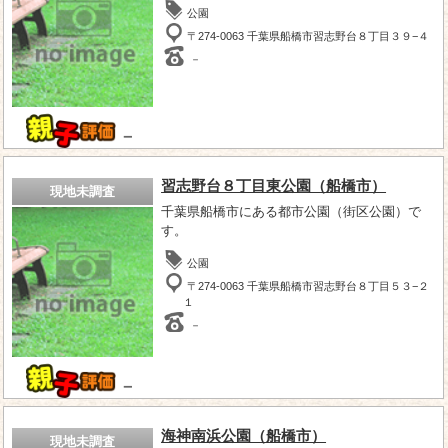
公園
〒274-0063 千葉県船橋市習志野台８丁目３９−４
－
－
習志野台８丁目東公園（船橋市）
現地未調査
千葉県船橋市にある都市公園（街区公園）で
す。
公園
〒274-0063 千葉県船橋市習志野台８丁目５３−２
１
－
－
海神南浜公園（船橋市）
現地未調査