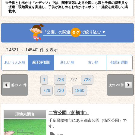
※子供とお出かけ「オデッソ」では、関東近郊にある公園にも親と子供の調査員を
派遣・現地調査を実施し、子供が楽しめるお出かけスポット・施設を厳選して掲
載中。
「公園」の関連
タグ
で絞り込む ▼
[14521 ～ 14540] 件 を表示
あいうえお順
親子評価順
新しい順
古い順
都道府県順
1
...
726
727
728
前の 20 件
次の 20 件
729
730
...
1960
二宮公園（船橋市）
現地未調査
千葉県船橋市にある都市公園（街区公園）で
す。