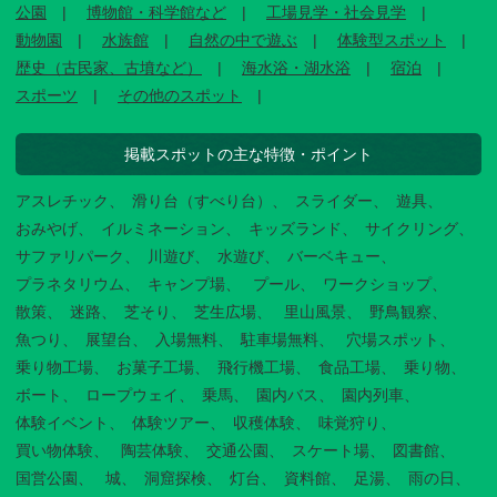
公園
博物館・科学館など
工場見学・社会見学
動物園
水族館
自然の中で遊ぶ
体験型スポット
歴史（古民家、古墳など）
海水浴・湖水浴
宿泊
スポーツ
その他のスポット
掲載スポットの主な特徴・ポイント
アスレチック
滑り台（すべり台）
スライダー
遊具
おみやげ
イルミネーション
キッズランド
サイクリング
サファリパーク
川遊び
水遊び
バーベキュー
プラネタリウム
キャンプ場
プール
ワークショップ
散策
迷路
芝そり
芝生広場
里山風景
野鳥観察
魚つり
展望台
入場無料
駐車場無料
穴場スポット
乗り物工場
お菓子工場
飛行機工場
食品工場
乗り物
ボート
ロープウェイ
乗馬
園内バス
園内列車
体験イベント
体験ツアー
収穫体験
味覚狩り
買い物体験
陶芸体験
交通公園
スケート場
図書館
国営公園
城
洞窟探検
灯台
資料館
足湯
雨の日