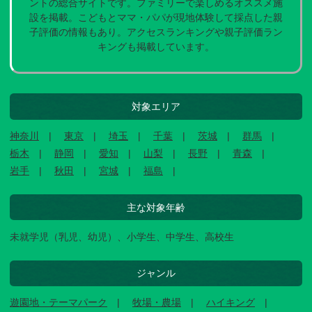
ントの総合サイトです。ファミリーで楽しめるオススメ施
設を掲載。こどもとママ・パパが現地体験して採点した親
子評価の情報もあり。アクセスランキングや親子評価ラン
キングも掲載しています。
対象エリア
神奈川
東京
埼玉
千葉
茨城
群馬
栃木
静岡
愛知
山梨
長野
青森
岩手
秋田
宮城
福島
主な対象年齢
未就学児（乳児、幼児）、小学生、中学生、高校生
ジャンル
遊園地・テーマパーク
牧場・農場
ハイキング