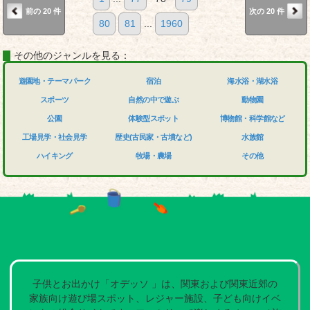
前の 20 件
次の 20 件
80
81
...
1960
その他のジャンルを見る：
遊園地・テーマパーク
宿泊
海水浴・湖水浴
スポーツ
自然の中で遊ぶ
動物園
公園
体験型スポット
博物館・科学館など
工場見学・社会見学
歴史(古民家・古墳など)
水族館
ハイキング
牧場・農場
その他
子供とお出かけ「オデッソ 」は、関東および関東近郊の
家族向け遊び場スポット、レジャー施設、子ども向けイベ