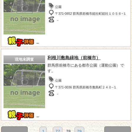
公園
〒371-0852 群馬県前橋市総社町総社１０５６−１
－
－
利根川敷島緑地（前橋市）
現地未調査
群馬県前橋市にある都市公園（運動公園）で
す。
公園
〒371-0036 群馬県前橋市敷島町２４０−１
－
－
1
...
77
78
79