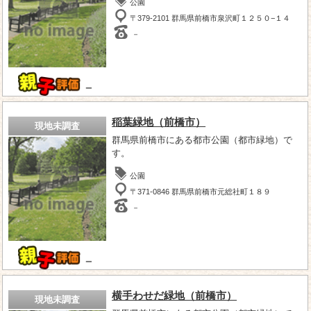
公園
〒379-2101 群馬県前橋市泉沢町１２５０−１４
－
－
稲葉緑地（前橋市）
現地未調査
群馬県前橋市にある都市公園（都市緑地）で
す。
公園
〒371-0846 群馬県前橋市元総社町１８９
－
－
横手わせだ緑地（前橋市）
現地未調査