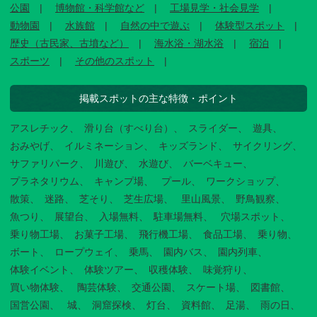
公園
博物館・科学館など
工場見学・社会見学
動物園
水族館
自然の中で遊ぶ
体験型スポット
歴史（古民家、古墳など）
海水浴・湖水浴
宿泊
スポーツ
その他のスポット
掲載スポットの主な特徴・ポイント
アスレチック
滑り台（すべり台）
スライダー
遊具
おみやげ
イルミネーション
キッズランド
サイクリング
サファリパーク
川遊び
水遊び
バーベキュー
プラネタリウム
キャンプ場
プール
ワークショップ
散策
迷路
芝そり
芝生広場
里山風景
野鳥観察
魚つり
展望台
入場無料
駐車場無料
穴場スポット
乗り物工場
お菓子工場
飛行機工場
食品工場
乗り物
ボート
ロープウェイ
乗馬
園内バス
園内列車
体験イベント
体験ツアー
収穫体験
味覚狩り
買い物体験
陶芸体験
交通公園
スケート場
図書館
国営公園
城
洞窟探検
灯台
資料館
足湯
雨の日