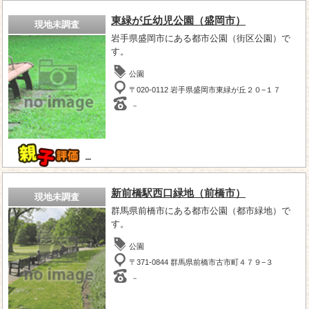
東緑が丘幼児公園（盛岡市）
現地未調査
岩手県盛岡市にある都市公園（街区公園）で
す。
公園
〒020-0112 岩手県盛岡市東緑が丘２０−１７
－
－
新前橋駅西口緑地（前橋市）
現地未調査
群馬県前橋市にある都市公園（都市緑地）で
す。
公園
〒371-0844 群馬県前橋市古市町４７９−３
－