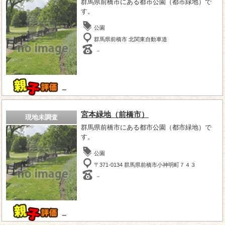
群馬県前橋市にある都市公園（都市緑地）で
す。
公園
群馬県前橋市 北関東自動車道
－
－
宮本緑地（前橋市）
現地未調査
群馬県前橋市にある都市公園（都市緑地）で
す。
公園
〒371-0134 群馬県前橋市小神明町７４３
－
－