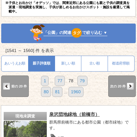
※子供とお出かけ「オデッソ」では、関東近郊にある公園にも親と子供の調査員を
派遣・現地調査を実施し、子供が楽しめるお出かけスポット・施設を厳選して掲
載中。
「公園」の関連
タグ
で絞り込む ▼
[1541 ～ 1560] 件 を表示
あいうえお順
親子評価順
新しい順
古い順
都道府県順
1
...
77
78
79
前の 20 件
次の 20 件
80
81
...
1960
泉沢団地緑地（前橋市）
現地未調査
群馬県前橋市にある都市公園（都市緑地）で
す。