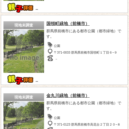
－
国領町緑地（前橋市）
現地未調査
群馬県前橋市にある都市公園（都市緑地）で
す。
公園
〒371-0033 群馬県前橋市国領町１丁目６−９
－
－
金丸川緑地（前橋市）
現地未調査
群馬県前橋市にある都市公園（都市緑地）で
す。
公園
〒371-0123 群馬県前橋市高花台２丁目２０−８