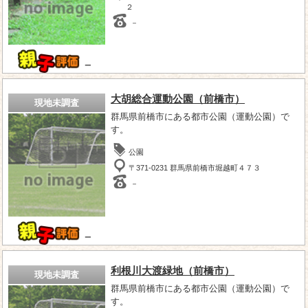
２
－
－
大胡総合運動公園（前橋市）
現地未調査
群馬県前橋市にある都市公園（運動公園）で
す。
公園
〒371-0231 群馬県前橋市堀越町４７３
－
－
利根川大渡緑地（前橋市）
現地未調査
群馬県前橋市にある都市公園（運動公園）で
す。