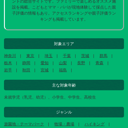
ントの総合サイトです。ファミリーで楽しめるオススメ施
設を掲載。こどもとママ・パパが現地体験して採点した親
子評価の情報もあり。アクセスランキングや親子評価ラン
キングも掲載しています。
対象エリア
神奈川
東京
埼玉
千葉
茨城
群馬
栃木
静岡
愛知
山梨
長野
青森
岩手
秋田
宮城
福島
主な対象年齢
未就学児（乳児、幼児）、小学生、中学生、高校生
ジャンル
遊園地・テーマパーク
牧場・農場
ハイキング