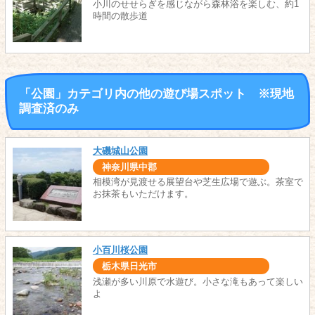
小川のせせらぎを感じながら森林浴を楽しむ、約1
時間の散歩道
「公園」カテゴリ内の他の遊び場スポット ※現地
調査済のみ
大磯城山公園
神奈川県中郡
相模湾が見渡せる展望台や芝生広場で遊ぶ。茶室で
お抹茶もいただけます。
小百川桜公園
栃木県日光市
浅瀬が多い川原で水遊び。小さな滝もあって楽しい
よ