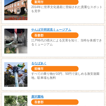
富岡市
2014年に世界文化遺産に登録された貴重なスポット
を見学
やんば天明泥流ミュージアム
吾妻郡
江戸時代の噴火による災害を知り、当時を体感でき
るミュージアム
るなぱあく
前橋市
すべての乗り物が10円、50円で楽しめる激安遊園
地。駐車場も無料
鹿沢園地
吾妻郡