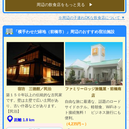
周辺の飲食店をもっと見る ▶︎
※周辺の子連れOKな飲食店について ▼
「横手わせだ緑地（前橋市）」周辺のおすすめ宿泊施設
宿坊 三徳館／民泊
ファミリーロッジ旅籠屋・前橋南
築１５０年以上の伝統的な古民家
店
です。壁は土壁で広い土間があ
自由な旅に最適な、話題のロード
り、古い什器などがあります。
サイドホテル。軽朝食、WiFiネッ
【民泊】
ト接続無料！ ビジネス旅行にも
便利。
距離 1.8 km
（4,235円～）