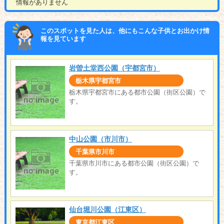
情報がありません
このスポットを見た人は、他にもこんな子供とお出かけ情
報を見ています
岩曽土堂西公園（宇都宮市）
栃木県宇都宮市
栃木県宇都宮市にある都市公園（街区公園）で
す。
中山公園（市川市）
千葉県市川市
千葉県市川市にある都市公園（街区公園）で
す。
仙台堀川公園（江東区）
東京都江東区