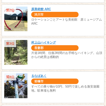
原美術館 ARC
第2位
渋川市
ロケーションごとアートな美術館 原ミュージアム
ARC
村上山ハイキング
第3位
吾妻郡
片道1時間、往復2時間のお手軽なハイキング。山頂
からの絶景は感動的
るなぱあく
第4位
前橋市
すべての乗り物が10円、50円で楽しめる激安遊園
地。駐車場も無料