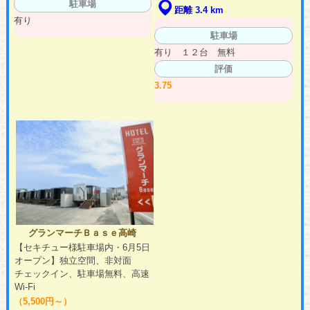
駐車場
距離 3.4 km
有り
駐車場
有り １２台 無料
評価
3.75
グランマーチＢａｓｅ高崎
【セキチュー様駐車場内・6月5日
オープン】独立空間、非対面
チェックイン、駐車場無料、高速
Wi-Fi
（5,500円～）