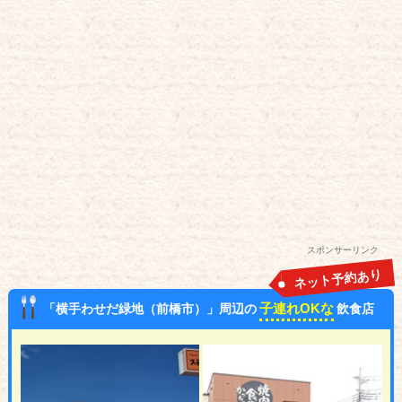
スポンサーリンク
ネット予約あり
子連れOKな
「横手わせだ緑地（前橋市）」周辺の
飲食店