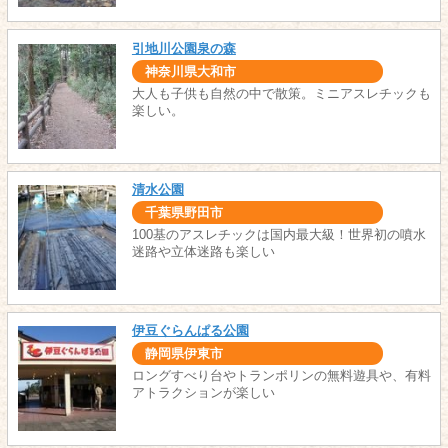
引地川公園泉の森
神奈川県大和市
大人も子供も自然の中で散策。ミニアスレチックも
楽しい。
清水公園
千葉県野田市
100基のアスレチックは国内最大級！世界初の噴水
迷路や立体迷路も楽しい
伊豆ぐらんぱる公園
静岡県伊東市
ロングすべり台やトランポリンの無料遊具や、有料
アトラクションが楽しい