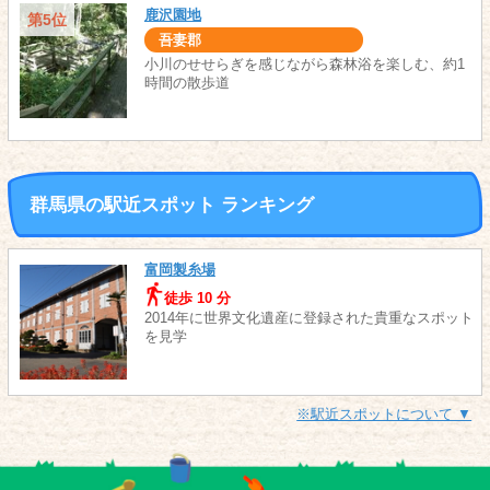
鹿沢園地
第5位
吾妻郡
小川のせせらぎを感じながら森林浴を楽しむ、約1
時間の散歩道
群馬県の駅近スポット ランキング
富岡製糸場
徒歩 10 分
2014年に世界文化遺産に登録された貴重なスポット
を見学
※駅近スポットについて ▼