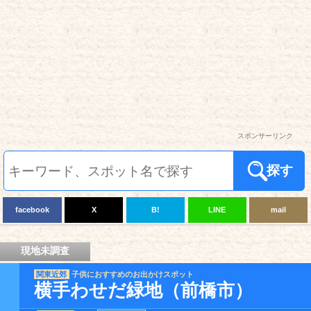
スポンサーリンク
探す
facebook
X
B!
LINE
mail
現地未調査
関東近郊
子供におすすめのお出かけスポット
横手わせだ緑地（前橋市）