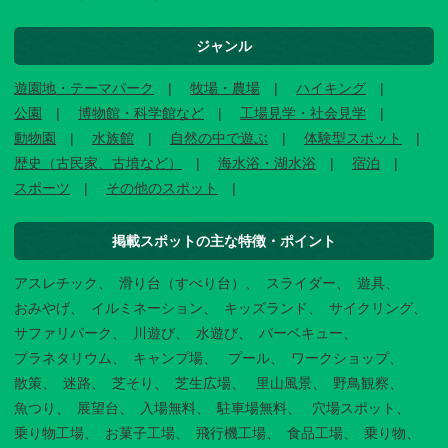
ジャンル
遊園地・テーマパーク
牧場・農場
ハイキング
公園
博物館・科学館など
工場見学・社会見学
動物園
水族館
自然の中で遊ぶ
体験型スポット
歴史（古民家、古墳など）
海水浴・湖水浴
宿泊
スポーツ
その他のスポット
掲載スポットの主な特徴・ポイント
アスレチック
滑り台（すべり台）
スライダー
遊具
おみやげ
イルミネーション
キッズランド
サイクリング
サファリパーク
川遊び
水遊び
バーベキュー
プラネタリウム
キャンプ場
プール
ワークショップ
散策
迷路
芝そり
芝生広場
里山風景
野鳥観察
魚つり
展望台
入場無料
駐車場無料
穴場スポット
乗り物工場
お菓子工場
飛行機工場
食品工場
乗り物