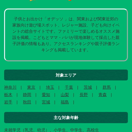
子供とお出かけ「オデッソ 」は、関東および関東近郊の
家族向け遊び場スポット、レジャー施設、子ども向けイベ
ントの総合サイトです。ファミリーで楽しめるオススメ施
設を掲載。こどもとママ・パパが現地体験して採点した親
子評価の情報もあり。アクセスランキングや親子評価ラン
キングも掲載しています。
対象エリア
神奈川
東京
埼玉
千葉
茨城
群馬
栃木
静岡
愛知
山梨
長野
青森
岩手
秋田
宮城
福島
主な対象年齢
未就学児（乳児、幼児）、小学生、中学生、高校生