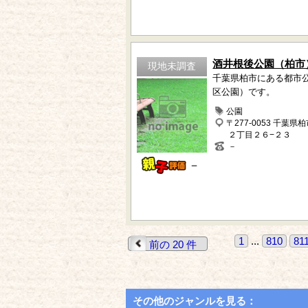
酒井根後公園（柏市
現地未調査
千葉県柏市にある都市
区公園）です。
公園
〒277-0053 千葉県
２丁目２６−２３
－
－
1
...
810
81
前の 20 件
その他のジャンルを見る：