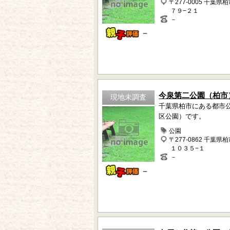
〒277-0005 千葉県
７９−２１
－
－
今泉第二公園（柏市
現地未調査
千葉県柏市にある都市
区公園）です。
公園
〒277-0862 千葉県
１０３５−１
－
－