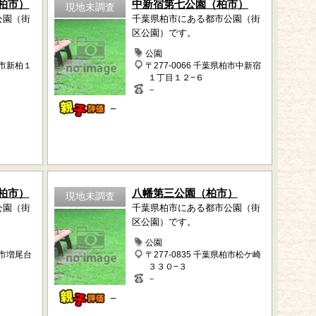
柏市）
中新宿第七公園（柏市）
現地未調査
公園（街
千葉県柏市にある都市公園（街
区公園）です。
公園
柏市新柏１
〒277-0066 千葉県柏市中新宿
１丁目１２−６
－
－
柏市）
八幡第三公園（柏市）
現地未調査
公園（街
千葉県柏市にある都市公園（街
区公園）です。
公園
柏市増尾台
〒277-0835 千葉県柏市松ケ崎
３３０−３
－
－