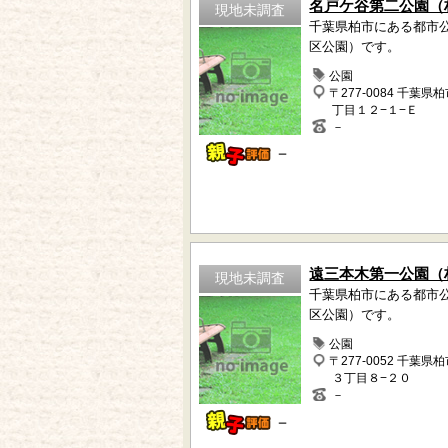
名戸ケ谷第二公園（
現地未調査
千葉県柏市にある都市
区公園）です。
公園
〒277-0084 千葉県
丁目１２−１−Ｅ
－
－
遠三本木第一公園（
現地未調査
千葉県柏市にある都市
区公園）です。
公園
〒277-0052 千葉県
３丁目８−２０
－
－