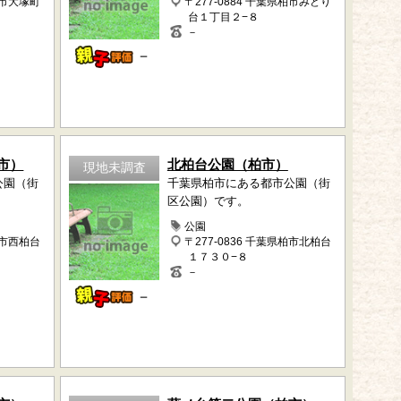
柏市大塚町
〒277-0884 千葉県柏市みどり
台１丁目２−８
－
－
市）
北柏台公園（柏市）
現地未調査
公園（街
千葉県柏市にある都市公園（街
区公園）です。
公園
柏市西柏台
〒277-0836 千葉県柏市北柏台
１７３０−８
－
－