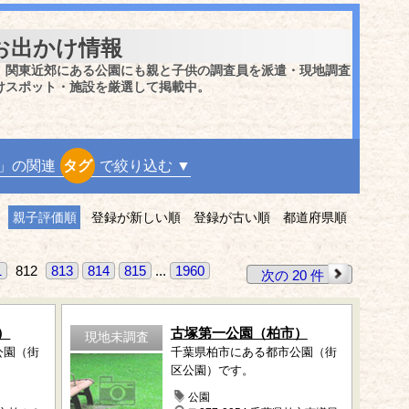
お出かけ情報
、関東近郊にある公園にも親と子供の調査員を派遣・現地調査
けスポット・施設を厳選して掲載中。
」の関連
タグ
で絞り込む ▼
親子評価順
登録が新しい順
登録が古い順
都道府県順
1
812
813
814
815
...
1960
次の 20 件
）
古塚第一公園（柏市）
現地未調査
公園（街
千葉県柏市にある都市公園（街
区公園）です。
公園