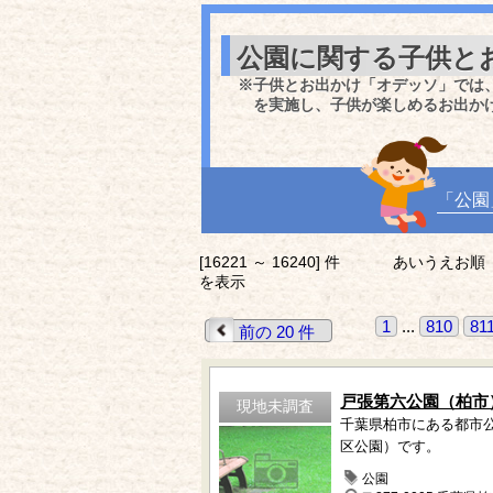
公園に関する子供と
※子供とお出かけ「オデッソ」では
を実施し、子供が楽しめるお出か
「公園
[16221 ～ 16240] 件
あいうえお順
を表示
1
...
810
81
前の 20 件
戸張第六公園（柏市
現地未調査
千葉県柏市にある都市
区公園）です。
公園