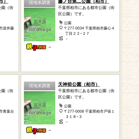
市）
藤ノ台第二公園（柏市）
現地未調査
公園（街
千葉県柏市にある都市公園（街
区公園）です。
公園
柏市逆井藤
〒277-0034 千葉県柏市藤心４
丁目２２−２７
－
－
天神前公園（柏市）
現地未調査
公園（街
千葉県柏市にある都市公園（街
区公園）です。
公園
柏市青葉台
〒277-0008 千葉県柏市戸張１
３１８−３
－
－