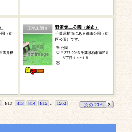
）
野沢第二公園（柏市）
現地未調査
公園（街
千葉県柏市にある都市公園（街
区公園）です。
公園
柏市酒井根
〒277-0043 千葉県柏市南逆井
６丁目１４−１５
－
－
1
812
813
814
815
...
1960
次の 20 件