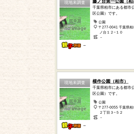
藤ノ台第一公園（柏
現地未調査
千葉県柏市にある都市
区公園）です。
公園
〒277-0041 千葉県
ノ台１２−１０
－
－
横作公園（柏市）
現地未調査
千葉県柏市にある都市
区公園）です。
公園
〒277-0055 千葉県
２丁目３−５２
－
－