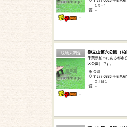
〒277-0026 千葉県
１５−４
－
－
御立山第六公園（柏
現地未調査
千葉県柏市にある都市
区公園）です。
公園
〒277-0886 千葉県
２丁目１
－
－