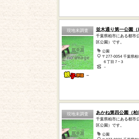
並木通り第一公園（
現地未調査
千葉県柏市にある都市
区公園）です。
公園
〒277-0054 千葉県
６丁目７−３
－
－
あかね第四公園（柏
現地未調査
千葉県柏市にある都市
区公園）です。
公園