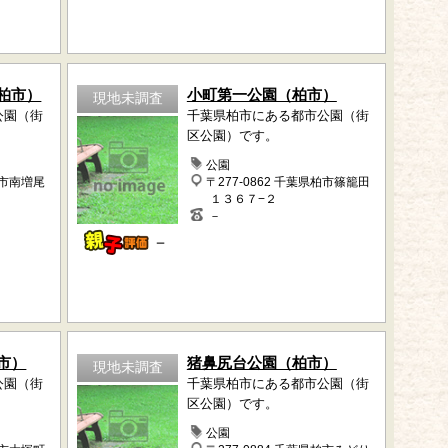
柏市）
小町第一公園（柏市）
現地未調査
公園（街
千葉県柏市にある都市公園（街
区公園）です。
公園
柏市南増尾
〒277-0862 千葉県柏市篠籠田
１３６７−２
－
－
市）
猪鼻尻台公園（柏市）
現地未調査
公園（街
千葉県柏市にある都市公園（街
区公園）です。
公園