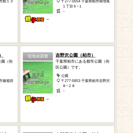
柏市柏１３
〒277-0054 千葉県柏市南増尾
１丁目６−１
－
－
）
吉野沢公園（柏市）
現地未調査
公園（街
千葉県柏市にある都市公園（街
区公園）です。
公園
柏市篠籠田
〒277-0853 千葉県柏市吉野沢
８−２８
－
－