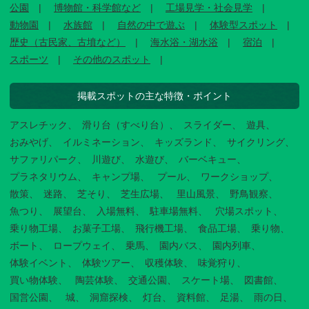
公園
博物館・科学館など
工場見学・社会見学
動物園
水族館
自然の中で遊ぶ
体験型スポット
歴史（古民家、古墳など）
海水浴・湖水浴
宿泊
スポーツ
その他のスポット
掲載スポットの主な特徴・ポイント
アスレチック
滑り台（すべり台）
スライダー
遊具
おみやげ
イルミネーション
キッズランド
サイクリング
サファリパーク
川遊び
水遊び
バーベキュー
プラネタリウム
キャンプ場
プール
ワークショップ
散策
迷路
芝そり
芝生広場
里山風景
野鳥観察
魚つり
展望台
入場無料
駐車場無料
穴場スポット
乗り物工場
お菓子工場
飛行機工場
食品工場
乗り物
ボート
ロープウェイ
乗馬
園内バス
園内列車
体験イベント
体験ツアー
収穫体験
味覚狩り
買い物体験
陶芸体験
交通公園
スケート場
図書館
国営公園
城
洞窟探検
灯台
資料館
足湯
雨の日