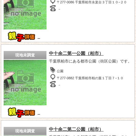
〒277-0086 千葉県柏市永楽台３丁目１０−２０
－
－
中十余二第一公園（柏市）
現地未調査
千葉県柏市にある都市公園（街区公園）です。
公園
〒277-0882 千葉県柏市柏の葉１丁目７−１０
－
－
中十余二第二公園（柏市）
現地未調査