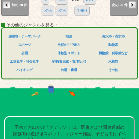
前の 20 件
次の 20 件
815
816
...
1960
その他のジャンルを見る：
遊園地・テーマパーク
宿泊
海水浴・湖水浴
スポーツ
自然の中で遊ぶ
動物園
公園
体験型スポット
博物館・科学館など
工場見学・社会見学
歴史(古民家・古墳など)
水族館
ハイキング
牧場・農場
その他
子供とお出かけ「オデッソ 」は、関東および関東近郊の
家族向け遊び場スポット、レジャー施設、子ども向けイベ