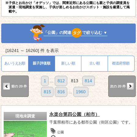
※子供とお出かけ「オデッソ」では、関東近郊にある公園にも親と子供の調査員を
派遣・現地調査を実施し、子供が楽しめるお出かけスポット・施設を厳選して掲
載中。
「公園」の関連
タグ
で絞り込む ▼
[16241 ～ 16260] 件 を表示
あいうえお順
親子評価順
新しい順
古い順
都道府県順
1
...
812
813
814
前の 20 件
次の 20 件
815
816
...
1960
永楽台第四公園（柏市）
現地未調査
千葉県柏市にある都市公園（街区公園）です。
公園