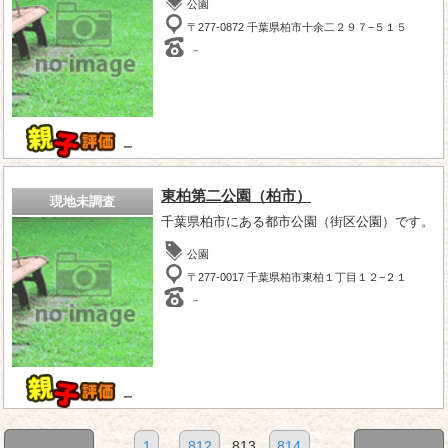
公園
〒277-0872 千葉県柏市十余二２９７−５１５
－
－
東柏第二公園（柏市）
現地未調査
千葉県柏市にある都市公園（街区公園）です。
公園
〒277-0017 千葉県柏市東柏１丁目１２−２１
－
－
1
...
812
813
814