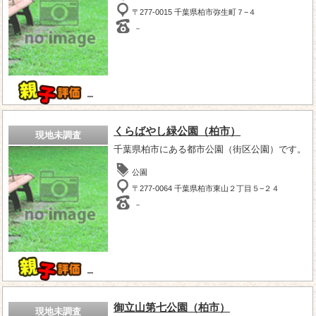
〒277-0015 千葉県柏市弥生町７−４
－
－
くらばやし緑公園（柏市）
現地未調査
千葉県柏市にある都市公園（街区公園）です。
公園
〒277-0064 千葉県柏市東山２丁目５−２４
－
－
御立山第七公園（柏市）
現地未調査