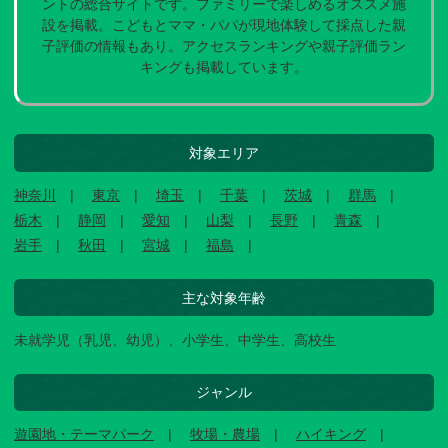
ントの総合サイトです。ファミリーで楽しめるオススメ施
設を掲載。こどもとママ・パパが現地体験して採点した親
子評価の情報もあり。アクセスランキングや親子評価ラン
キングも掲載しています。
対象エリア
神奈川
東京
埼玉
千葉
茨城
群馬
栃木
静岡
愛知
山梨
長野
青森
岩手
秋田
宮城
福島
主な対象年齢
未就学児（乳児、幼児）、小学生、中学生、高校生
ジャンル
遊園地・テーマパーク
牧場・農場
ハイキング