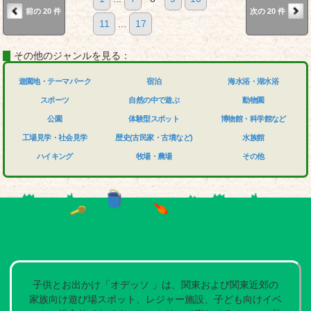
前の 20 件
次の 20 件
11
...
17
その他のジャンルを見る：
遊園地・テーマパーク
宿泊
海水浴・湖水浴
スポーツ
自然の中で遊ぶ
動物園
公園
体験型スポット
博物館・科学館など
工場見学・社会見学
歴史(古民家・古墳など)
水族館
ハイキング
牧場・農場
その他
子供とお出かけ「オデッソ 」は、関東および関東近郊の
家族向け遊び場スポット、レジャー施設、子ども向けイベ