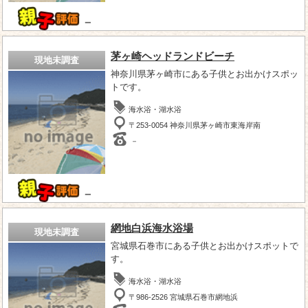
－
茅ヶ崎ヘッドランドビーチ
現地未調査
神奈川県茅ヶ崎市にある子供とお出かけスポッ
トです。
海水浴・湖水浴
〒253-0054 神奈川県茅ヶ崎市東海岸南
－
－
網地白浜海水浴場
現地未調査
宮城県石巻市にある子供とお出かけスポットで
す。
海水浴・湖水浴
〒986-2526 宮城県石巻市網地浜