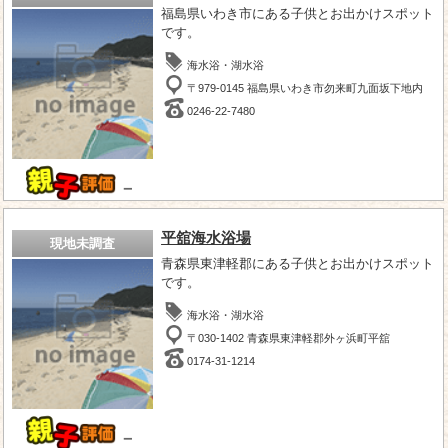
福島県いわき市にある子供とお出かけスポット
です。
海水浴・湖水浴
〒979-0145 福島県いわき市勿来町九面坂下地内
0246-22-7480
－
平舘海水浴場
現地未調査
青森県東津軽郡にある子供とお出かけスポット
です。
海水浴・湖水浴
〒030-1402 青森県東津軽郡外ヶ浜町平舘
0174-31-1214
－