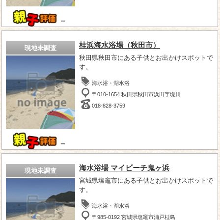
－
桂浜海水浴場（秋田市）
現地未調査
秋田県秋田市にある子供とお出かけスポットで
す。
海水浴・湖水浴
〒010-1654 秋田県秋田市浜田字境川
018-828-3759
－
海水浴場 マイビーチ鬼ヶ浜
現地未調査
宮城県塩竈市にある子供とお出かけスポットで
す。
海水浴・湖水浴
〒985-0192 宮城県塩竈市浦戸桂島