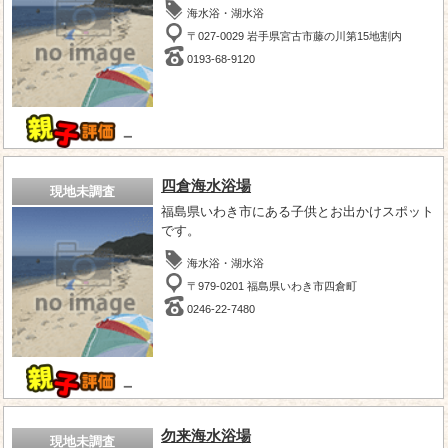
海水浴・湖水浴
〒027-0029 岩手県宮古市藤の川第15地割内
0193-68-9120
－
四倉海水浴場
現地未調査
福島県いわき市にある子供とお出かけスポット
です。
海水浴・湖水浴
〒979-0201 福島県いわき市四倉町
0246-22-7480
－
勿来海水浴場
現地未調査