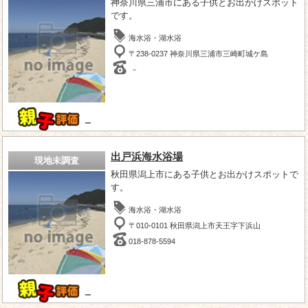
神奈川県三浦市にある子供とお出かけスポット
です。
海水浴・湖水浴
〒238-0237 神奈川県三浦市三崎町城ケ島
－
－
出戸浜海水浴場
現地未調査
秋田県潟上市にある子供とお出かけスポットで
す。
海水浴・湖水浴
〒010-0101 秋田県潟上市天王字下浜山
018-878-5594
－