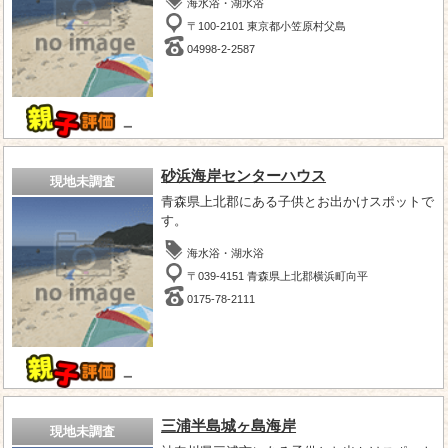
海水浴・湖水浴
〒100-2101 東京都小笠原村父島
04998-2-2587
－
砂浜海岸センターハウス
現地未調査
青森県上北郡にある子供とお出かけスポットで
す。
海水浴・湖水浴
〒039-4151 青森県上北郡横浜町向平
0175-78-2111
－
三浦半島城ヶ島海岸
現地未調査