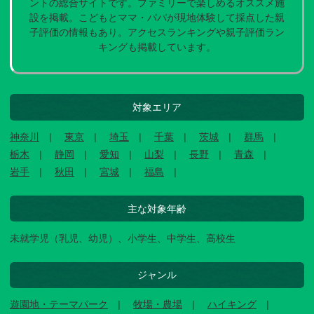
ントの総合サイトです。ファミリーで楽しめるオススメ施
設を掲載。こどもとママ・パパが現地体験して採点した親
子評価の情報もあり。アクセスランキングや親子評価ラン
キングも掲載しています。
対象エリア
神奈川
東京
埼玉
千葉
茨城
群馬
栃木
静岡
愛知
山梨
長野
青森
岩手
秋田
宮城
福島
主な対象年齢
未就学児（乳児、幼児）、小学生、中学生、高校生
ジャンル
遊園地・テーマパーク
牧場・農場
ハイキング