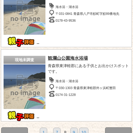
海水浴・湖水浴
〒031-0841 青森県八戸市鮫町​字​鮫​8​9​番地​先
0178-43-9536
－
観瀾山公園海水浴場
現地未調査
青森県東津軽郡にある子供とお出かけスポット
です。
海水浴・湖水浴
〒030-1303 青森県東津軽郡外ヶ浜町蟹田
0174-31-1228
－
1
...
7
8
9
10