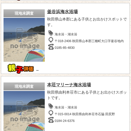
釜谷浜海水浴場
現地未調査
秋田県山本郡にある子供とお出かけスポットで
す。
海水浴・湖水浴
〒018-2406 秋田県山本郡三種町大口字釜谷地内
0185-85-4830
－
本荘マリーナ海水浴場
現地未調査
秋田県由利本荘市にある子供とお出かけスポッ
トです。
海水浴・湖水浴
〒015-0014 秋田県由利本荘市石脇 田尻野
0184-24-6376