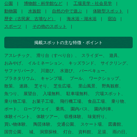
公園
博物館・科学館など
工場見学・社会見学
動物園
水族館
自然の中で遊ぶ
体験型スポット
歴史（古民家、古墳など）
海水浴・湖水浴
宿泊
スポーツ
その他のスポット
掲載スポットの主な特徴・ポイント
アスレチック
滑り台（すべり台）
スライダー
遊具
おみやげ
イルミネーション
キッズランド
サイクリング
サファリパーク
川遊び
水遊び
バーベキュー
プラネタリウム
キャンプ場
プール
ワークショップ
散策
迷路
芝そり
芝生広場
里山風景
野鳥観察
魚つり
展望台
入場無料
駐車場無料
穴場スポット
乗り物工場
お菓子工場
飛行機工場
食品工場
乗り物
ボート
ロープウェイ
乗馬
園内バス
園内列車
体験イベント
体験ツアー
収穫体験
味覚狩り
買い物体験
陶芸体験
交通公園
スケート場
図書館
国営公園
城
洞窟探検
灯台
資料館
足湯
雨の日