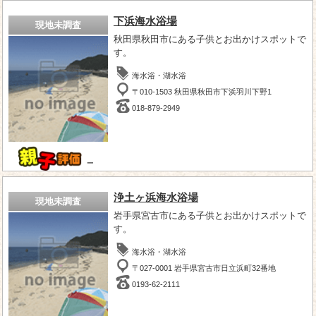
下浜海水浴場
現地未調査
秋田県秋田市にある子供とお出かけスポットで
す。
海水浴・湖水浴
〒010-1503 秋田県秋田市下浜羽川下野1
018-879-2949
－
浄土ヶ浜海水浴場
現地未調査
岩手県宮古市にある子供とお出かけスポットで
す。
海水浴・湖水浴
〒027-0001 岩手県宮古市日立浜町32番地
0193-62-2111