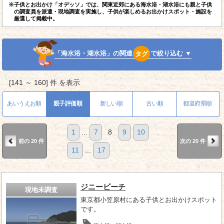
※子供とお出かけ「オデッソ」では、関東近郊にある海水浴・湖水浴にも親と子供
の調査員を派遣・現地調査を実施し、子供が楽しめるお出かけスポット・施設を
厳選して掲載中。
「海水浴・湖水浴」の関連
タグ
で絞り込む ▼
[141 ～ 160] 件 を表示
あいうえお順
親子評価順
新しい順
古い順
都道府県順
1
...
7
8
9
10
前の 20 件
次の 20 件
11
...
17
ジニービーチ
現地未調査
東京都小笠原村にある子供とお出かけスポット
です。