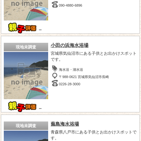
090-4880-6896
－
小田の浜海水浴場
現地未調査
宮城県気仙沼市にある子供とお出かけスポット
です。
海水浴・湖水浴
〒988-0621 宮城県気仙沼市長崎
0226-28-3000
－
蕪島海水浴場
現地未調査
青森県八戸市にある子供とお出かけスポットで
す。