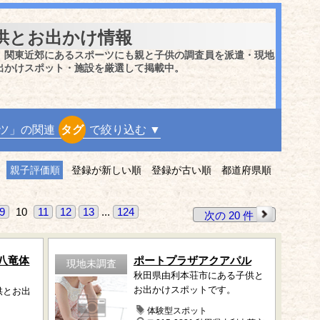
供とお出かけ情報
、関東近郊にあるスポーツにも親と子供の調査員を派遣・現地
出かけスポット・施設を厳選して掲載中。
ツ」の関連
タグ
で絞り込む ▼
親子評価順
登録が新しい順
登録が古い順
都道府県順
9
10
11
12
13
...
124
次の 20 件
八竜体
ポートプラザアクアパル
現地未調査
秋田県由利本荘市にある子供と
お出かけスポットです。
供とお出
体験型スポット