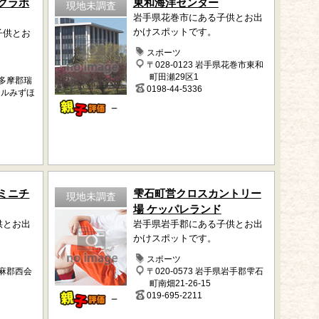
クラボ
東和海洋センター
現地未調査
岩手県花巻市にある子供とお出
かけスポットです。
子供とお
スポーツ
〒028-0123 岩手県花巻市東和
町田瀬29区1
西多摩郡瑞
0198-44-5336
ールみずほ
－
ミニチ
雫石町営クロスカントリー
現地未調査
場 ケッパレランド
供とお出
岩手県岩手郡にある子供とお出
かけスポットです。
スポーツ
耶麻郡西会
〒020-0573 岩手県岩手郡雫石
町南畑21-26-15
019-695-2211
－