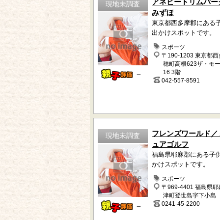
アネビートリムパー
現地未調査
みずほ
東京都西多摩郡にある
出かけスポットです。
スポーツ
〒190-1203 東京都
穂町高根623ザ・モ
16 3階
－
042-557-8591
フレンズワールド／
現地未調査
ュアゴルフ
福島県耶麻郡にある子
かけスポットです。
スポーツ
〒969-4401 福島県
津町登世島字下小島
0241-45-2200
－