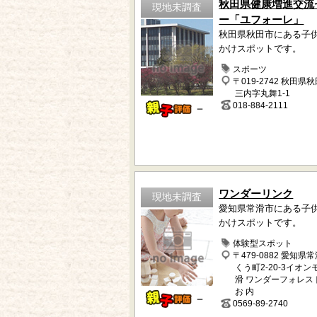
秋田県健康増進交流
現地未調査
ー「ユフォーレ」
秋田県秋田市にある子
かけスポットです。
スポーツ
〒019-2742 秋田県
三内字丸舞1-1
018-884-2111
－
ワンダーリンク
現地未調査
愛知県常滑市にある子
かけスポットです。
体験型スポット
〒479-0882 愛知県
くう町2-20-3イオ
滑 ワンダーフォレス
お 内
－
0569-89-2740