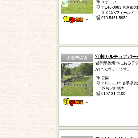
スポーツ
〒146-0083 東京都
2-3-15Kフィールド
070-5451-5952
－
江刺カルチュアパー
現地未調査
岩手県奥州市にある子
かけスポットです。
公園
〒023-1105 岩手県
区杉ノ町地内
0197-31-2100
－