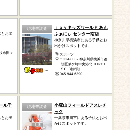
ｊｏｙキッズワールド あん
現地未調査
供とお出
ふぁにぃ センター南店
神奈川県横浜市にある子供とお
出かけスポットです。
小牧市間々
スポーツ
〒224-0032 神奈川県横浜市都
筑区茅ケ崎中央港北 TOKYU
S.C. B館6階
－
045-944-6390
ール千
小塚山フィールドアスレチ
現地未調査
ック
供とお出
千葉県市川市にある子供とお出
かけスポットです。