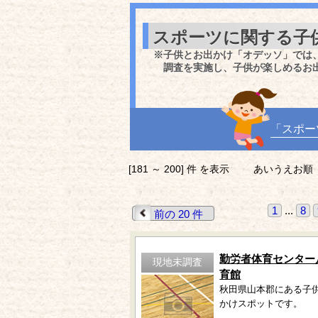
スポーツに関する子
※子供とお出かけ「オデッソ」では
調査を実施し、子供が楽しめるお
「スポー
[181 ～ 200] 件 を表示
あいうえお順
1
...
8
前の 20 件
勤労者体育センター
現地未調査
育館
秋田県山本郡にある子
かけスポットです。