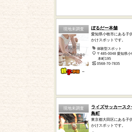
ぼるだー本舗
現地未調査
愛知県小牧市にある子
かけスポットです。
体験型スポット
〒485-0048 愛知県
本町195
0568-70-7835
－
ライズサッカースク
現地未調査
鳥町
東京都大田区にある子
かけスポットです。