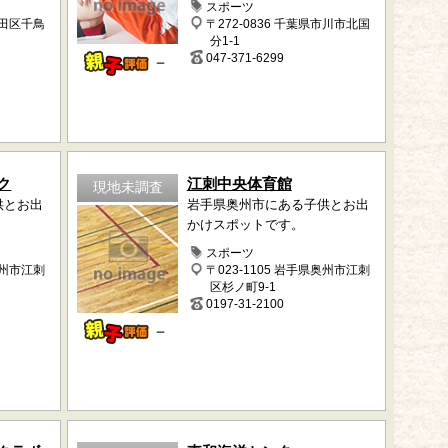
スポーツ
大田区千鳥
〒272-0836 千葉県市川市北国
分1-1
047-371-6299
－
ク
江刺中央体育館
現地未調査
供とお出
岩手県奥州市にある子供とお出
かけスポットです。
スポーツ
奥州市江刺
〒023-1105 岩手県奥州市江刺
区杉ノ町9-1
0197-31-2100
－