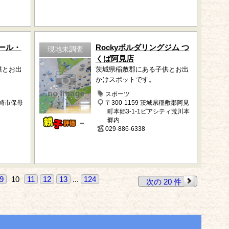
ール・
Rockyボルダリングジム つ
現地未調査
くば阿見店
供とお出
茨城県稲敷郡にある子供とお出
かけスポットです。
スポーツ
岡崎市保母
〒300-1159 茨城県稲敷郡阿見
町本郷3-1-1ピアシティ荒川本
郷内
－
029-886-6338
9
10
11
12
13
...
124
次の 20 件