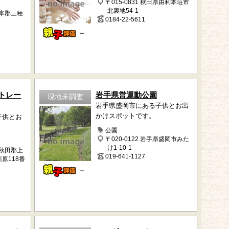
〒015-0831 秋田県由利本荘市
北裏地54-1
山本郡三種
0184-22-5611
－
トレー
岩手県営運動公園
現地未調査
岩手県盛岡市にある子供とお出
かけスポットです。
子供とお
公園
〒020-0122 岩手県盛岡市みた
け1-10-1
北秋田郡上
019-641-1127
原118番
－