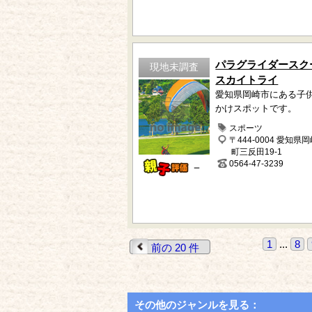
パラグライダースク
現地未調査
スカイトライ
愛知県岡崎市にある子
かけスポットです。
スポーツ
〒444-0004 愛知県
町三反田19-1
0564-47-3239
－
1
...
8
前の 20 件
その他のジャンルを見る：