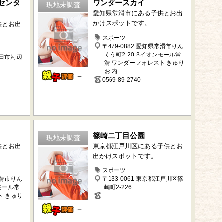
センタ
ワンダースカイ
現地未調査
愛知県常滑市にある子供とお出
かけスポットです。
供とお出
スポーツ
〒479-0882 愛知県常滑市りん
くう町2-20-3イオンモール常
秋田市河辺
滑 ワンダーフォレスト きゅり
お 内
－
0569-89-2740
篠崎二丁目公園
現地未調査
供とお出
東京都江戸川区にある子供とお
出かけスポットです。
スポーツ
常滑市りん
〒133-0061 東京都江戸川区篠
ンモール常
崎町2-226
ト きゅり
－
－