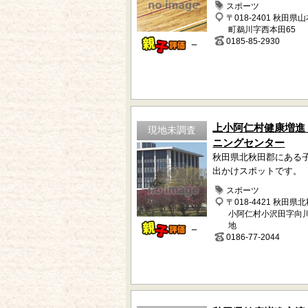
スポーツ
〒018-2401 秋田県
町鵜川字西本田65
0185-85-2930
－
上小阿仁村健康増進
現地未調査
ニングセンター
秋田県北秋田郡にある
出かけスポットです。
スポーツ
〒018-4421 秋田県
小阿仁村小沢田字向川
地
－
0186-77-2044