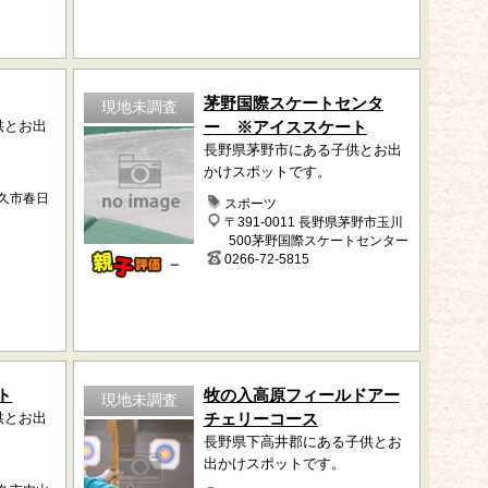
茅野国際スケートセンタ
現地未調査
供とお出
ー ※アイススケート
長野県茅野市にある子供とお出
かけスポットです。
佐久市春日
スポーツ
〒391-0011 長野県茅野市玉川
500茅野国際スケートセンター
0266-72-5815
－
ト
牧の入高原フィールドアー
現地未調査
供とお出
チェリーコース
長野県下高井郡にある子供とお
出かけスポットです。