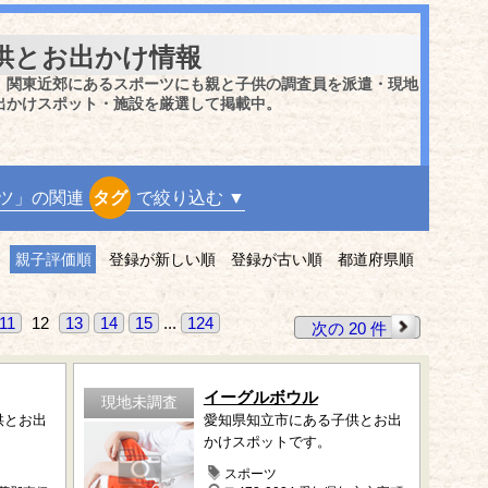
供とお出かけ情報
、関東近郊にあるスポーツにも親と子供の調査員を派遣・現地
出かけスポット・施設を厳選して掲載中。
ツ」の関連
タグ
で絞り込む ▼
親子評価順
登録が新しい順
登録が古い順
都道府県順
11
12
13
14
15
...
124
次の 20 件
イーグルボウル
現地未調査
供とお出
愛知県知立市にある子供とお出
かけスポットです。
スポーツ