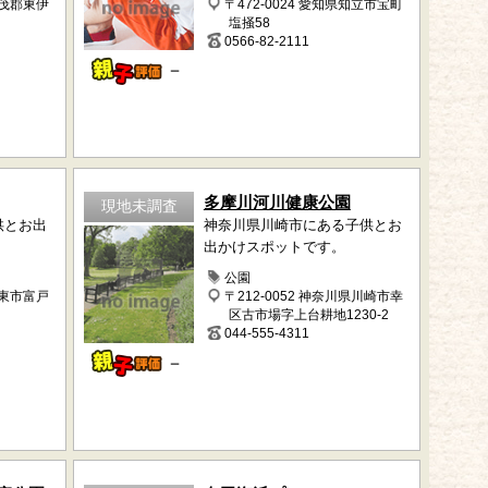
賀茂郡東伊
〒472-0024 愛知県知立市宝町
塩掻58
0566-82-2111
－
多摩川河川健康公園
現地未調査
供とお出
神奈川県川崎市にある子供とお
出かけスポットです。
公園
伊東市富戸
〒212-0052 神奈川県川崎市幸
区古市場字上台耕地1230-2
044-555-4311
－