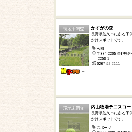
かすがの森
現地未調査
長野県佐久市にある子
かけスポットです。
公園
〒384-2205 長野県
2258-1
0267-52-2111
－
内山牧場テニスコー
現地未調査
長野県佐久市にある子
かけスポットです。
スポーツ