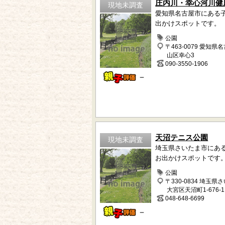
庄内川・幸心河川健
現地未調査
愛知県名古屋市にある
出かけスポットです。
公園
〒463-0079 愛知県
山区幸心3
090-3550-1906
－
天沼テニス公園
現地未調査
埼玉県さいたま市にあ
お出かけスポットです
公園
〒330-0834 埼玉県
大宮区天沼町1-676-1
048-648-6699
－