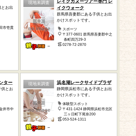
レイクカヌーツアー専門 レ
現地未調査
供とお出
イクウォーク
群馬県吾妻郡にある子供とお出
かけスポットです。
磐田市壱貫
スポーツ
〒377-0601 群馬県吾妻郡中之
条町四万29-3
0278-72-2870
－
ンター
浜名湖レークサイドプラザ
現地未調査
子供とお
静岡県浜松市にある子供とお出
かけスポットです。
体験型スポット
小金井市中
〒431-1424 静岡県浜松市北区
三ヶ日町下尾奈200
053-524-1311
－