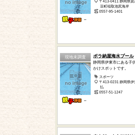
〒413-0411 静岡県
豆町稲取池尻海岸
0557-95-1401
－
ボラ納屋海水プール
現地未調査
静岡県伊東市にある子
かけスポットです。
スポーツ
〒413-0231 静岡県
払
0557-51-1247
－