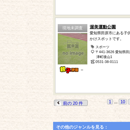
渥美運動公園
現地未調査
愛知県田原市にある子
かけスポットです。
スポーツ
〒441-3626 愛知県
津町後山1
0531-38-0111
－
1
...
10
前の 20 件
その他のジャンルを見る：