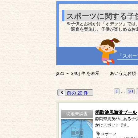
スポーツに関する子
※子供とお出かけ「オデッソ」では
調査を実施し、子供が楽しめるお
「スポー
[221 ～ 240] 件 を表示
あいうえお順
1
...
10
前の 20 件
稲取池尻海浜プール
現地未調査
静岡県賀茂郡にある子
かけスポットです。
スポーツ