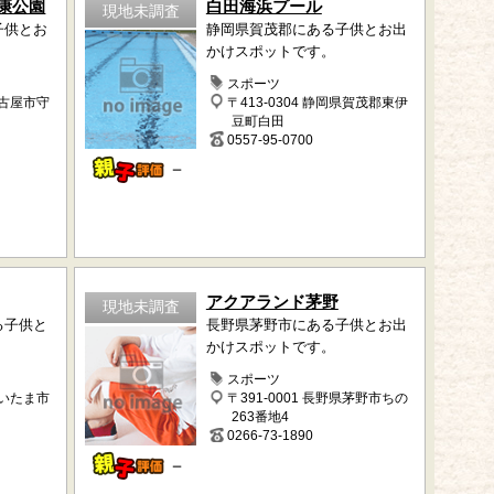
康公園
白田海浜プール
現地未調査
子供とお
静岡県賀茂郡にある子供とお出
かけスポットです。
スポーツ
名古屋市守
〒413-0304 静岡県賀茂郡東伊
豆町白田
0557-95-0700
－
アクアランド茅野
現地未調査
る子供と
長野県茅野市にある子供とお出
。
かけスポットです。
スポーツ
さいたま市
〒391-0001 長野県茅野市ちの
263番地4
0266-73-1890
－