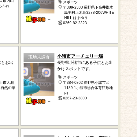
佐久市内山
スポーツ
あらふね
〒389-2303 長野県下高井郡木
島平村上木島3278-206WHITE
HILL はまゆう
－
0269-82-2323
小諸市アーチェリー場
現地未調査
供とお出
長野県小諸市にある子供とお出
かけスポットです。
スポーツ
富士市大淵
〒384-0802 長野県小諸市乙
少年自然の家
1189-1小諸市総合体育館敷地
内
0267-23-3800
－