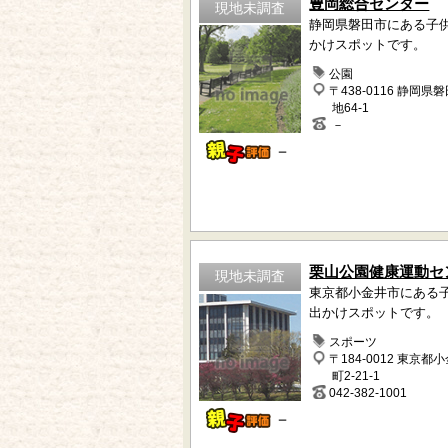
豊岡総合センター
現地未調査
静岡県磐田市にある子
かけスポットです。
公園
〒438-0116 静岡県
地64-1
－
－
栗山公園健康運動セ
現地未調査
東京都小金井市にある
出かけスポットです。
スポーツ
〒184-0012 東京都
町2-21-1
042-382-1001
－