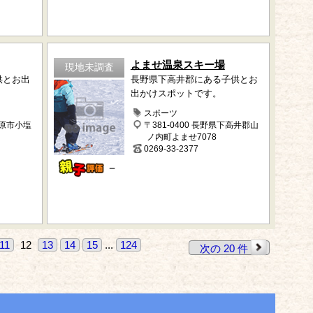
よませ温泉スキー場
現地未調査
供とお出
長野県下高井郡にある子供とお
出かけスポットです。
スポーツ
田原市小塩
〒381-0400 長野県下高井郡山
ノ内町よませ7078
0269-33-2377
－
11
12
13
14
15
...
124
次の 20 件