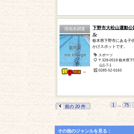
下野市大松山運動公
現地未調査
ル
栃木県下野市にある子
かけスポットです。
スポーツ
〒329-0519 栃木県
山1-7-1
0285-52-0163
－
1
...
75
前の 20 件
その他のジャンルを見る：