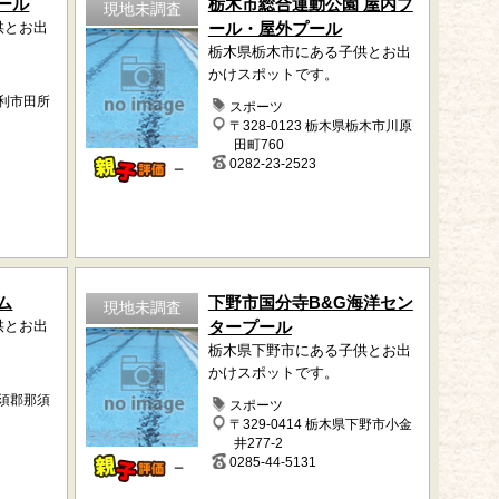
ール
栃木市総合運動公園 屋内プ
現地未調査
供とお出
ール・屋外プール
栃木県栃木市にある子供とお出
かけスポットです。
足利市田所
スポーツ
〒328-0123 栃木県栃木市川原
田町760
0282-23-2523
－
ム
下野市国分寺B&G海洋セン
現地未調査
供とお出
タープール
栃木県下野市にある子供とお出
かけスポットです。
那須郡那須
スポーツ
〒329-0414 栃木県下野市小金
井277-2
0285-44-5131
－