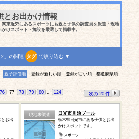
供とお出かけ情報
、関東近郊にあるスポーツにも親と子供の調査員を派遣・現地
出かけスポット・施設を厳選して掲載中。
ツ」の関連
タグ
で絞り込む ▼
親子評価順
登録が新しい順
登録が古い順
都道府県順
76
77
78
79
80
...
124
次の 20 件
日光市川治プール
現地未調査
供とお出
栃木県日光市にある子供とお出
かけスポットです。
スポーツ