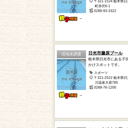
〒321-1524 栃木県
町赤沢6-1
0288-93-3322
－
日光市藤原プール
現地未調査
栃木県日光市にある子
かけスポットです。
スポーツ
〒321-2522 栃木県
川温泉大原785
0288-76-1200
－