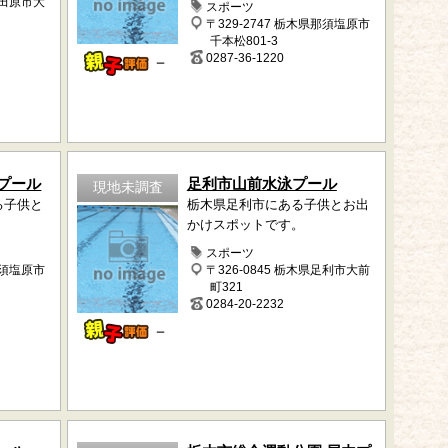
大田原市大
スポーツ
〒329-2747 栃木県那須塩原市
千本松801-3
0287-36-1220
－
プール
足利市山前水泳プール
現地未調査
る子供と
栃木県足利市にある子供とお出
。
かけスポットです。
スポーツ
那須塩原市
〒326-0845 栃木県足利市大前
町321
0284-20-2232
－