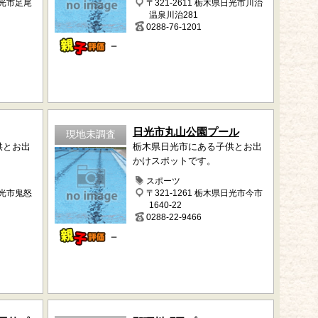
日光市足尾
〒321-2611 栃木県日光市川治
温泉川治281
0288-76-1201
－
日光市丸山公園プール
現地未調査
供とお出
栃木県日光市にある子供とお出
かけスポットです。
スポーツ
日光市鬼怒
〒321-1261 栃木県日光市今市
1640-22
0288-22-9466
－