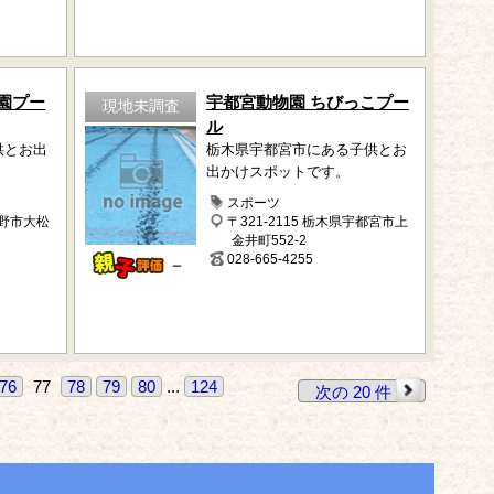
園プー
宇都宮動物園 ちびっこプー
現地未調査
ル
供とお出
栃木県宇都宮市にある子供とお
出かけスポットです。
スポーツ
下野市大松
〒321-2115 栃木県宇都宮市上
金井町552-2
028-665-4255
－
76
77
78
79
80
...
124
次の 20 件