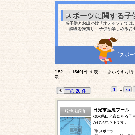
スポーツに関する子
※子供とお出かけ「オデッソ」では
調査を実施し、子供が楽しめるお
「スポー
[1521 ～ 1540] 件 を表
あいうえお順
示
1
...
75
前の 20 件
日光市足尾プール
現地未調査
栃木県日光市にある子
かけスポットです。
スポーツ