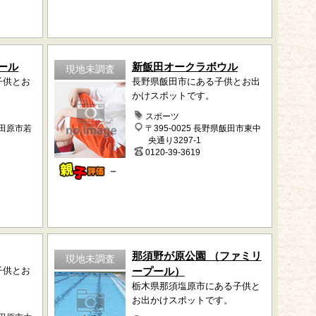
ール
新飯田オークラボウル
現地未調査
子供とお
長野県飯田市にある子供とお出
かけスポットです。
スポーツ
大田原市若
〒395-0025 長野県飯田市東中
央通り3297-1
0120-39-3619
－
那須野が原公園 （ファミリ
現地未調査
子供とお
ープール）
栃木県那須塩原市にある子供と
お出かけスポットです。