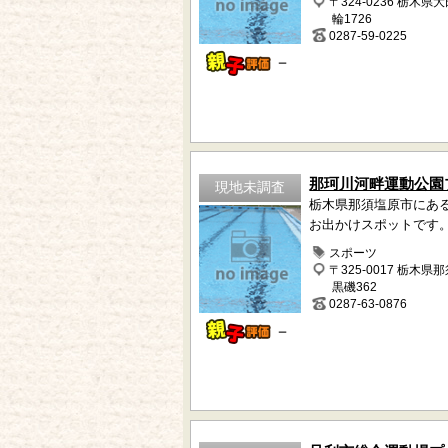
〒324-0236 栃木県
輪1726
0287-59-0225
－
那珂川河畔運動公園
現地未調査
栃木県那須塩原市にあ
お出かけスポットです
スポーツ
〒325-0017 栃木県
黒磯362
0287-63-0876
－