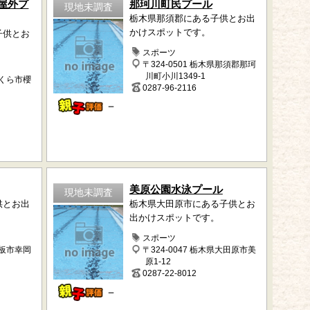
屋外プ
那珂川町民プール
現地未調査
栃木県那須郡にある子供とお出
かけスポットです。
子供とお
スポーツ
〒324-0501 栃木県那須郡那珂
川町小川1349-1
さくら市櫻
0287-96-2116
－
美原公園水泳プール
現地未調査
供とお出
栃木県大田原市にある子供とお
出かけスポットです。
スポーツ
矢板市幸岡
〒324-0047 栃木県大田原市美
原1-12
0287-22-8012
－