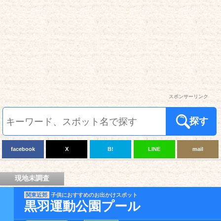
スポンサーリンク
探す
facebook
X
B!
LINE
mail
現地未調査
関東近郊
子供におすすめのお出かけスポット
黒羽運動公園プール