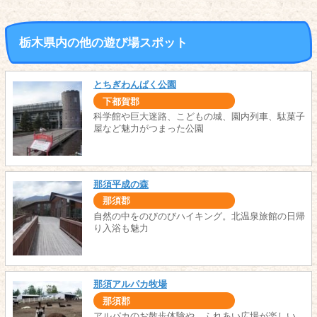
栃木県内の他の遊び場スポット
とちぎわんぱく公園
下都賀郡
科学館や巨大迷路、こどもの城、園内列車、駄菓子
屋など魅力がつまった公園
那須平成の森
那須郡
自然の中をのびのびハイキング。北温泉旅館の日帰
り入浴も魅力
那須アルパカ牧場
那須郡
アルパカのお散歩体験や、ふれあい広場が楽しい。