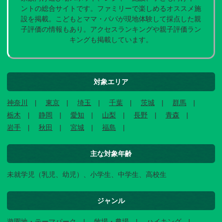
ントの総合サイトです。ファミリーで楽しめるオススメ施
設を掲載。こどもとママ・パパが現地体験して採点した親
子評価の情報もあり。アクセスランキングや親子評価ラン
キングも掲載しています。
対象エリア
神奈川
東京
埼玉
千葉
茨城
群馬
栃木
静岡
愛知
山梨
長野
青森
岩手
秋田
宮城
福島
主な対象年齢
未就学児（乳児、幼児）、小学生、中学生、高校生
ジャンル
遊園地・テーマパーク
牧場・農場
ハイキング