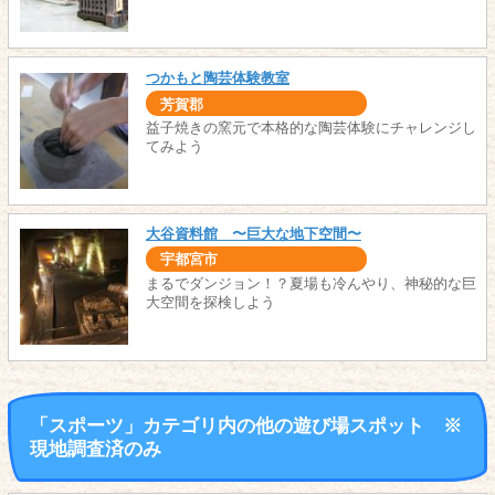
つかもと陶芸体験教室
芳賀郡
益子焼きの窯元で本格的な陶芸体験にチャレンジし
てみよう
大谷資料館 〜巨大な地下空間〜
宇都宮市
まるでダンジョン！？夏場も冷んやり、神秘的な巨
大空間を探検しよう
「スポーツ」カテゴリ内の他の遊び場スポット ※
現地調査済のみ