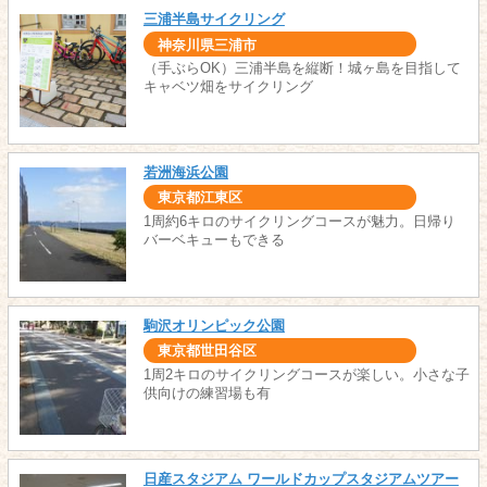
三浦半島サイクリング
神奈川県三浦市
（手ぶらOK）三浦半島を縦断！城ヶ島を目指して
キャベツ畑をサイクリング
若洲海浜公園
東京都江東区
1周約6キロのサイクリングコースが魅力。日帰り
バーベキューもできる
駒沢オリンピック公園
東京都世田谷区
1周2キロのサイクリングコースが楽しい。小さな子
供向けの練習場も有
日産スタジアム ワールドカップスタジアムツアー