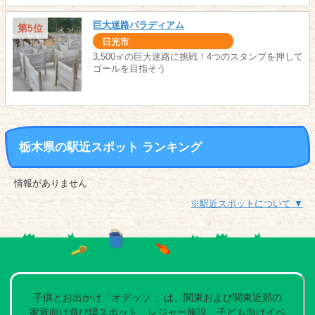
巨大迷路パラディアム
第5位
日光市
3,500㎡の巨大迷路に挑戦！4つのスタンプを押して
ゴールを目指そう
栃木県の駅近スポット ランキング
情報がありません
※駅近スポットについて ▼
子供とお出かけ「オデッソ 」は、関東および関東近郊の
家族向け遊び場スポット、レジャー施設、子ども向けイベ