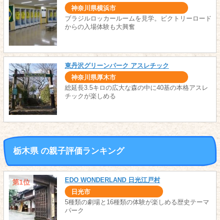
神奈川県横浜市
ブラジルロッカールームを見学。ビクトリーロード
からの入場体験も大興奮
東丹沢グリーンパーク アスレチック
神奈川県厚木市
総延長3.5キロの広大な森の中に40基の本格アスレ
チックが楽しめる
栃木県 の親子評価ランキング
EDO WONDERLAND 日光江戸村
第1位
日光市
5種類の劇場と16種類の体験が楽しめる歴史テーマ
パーク