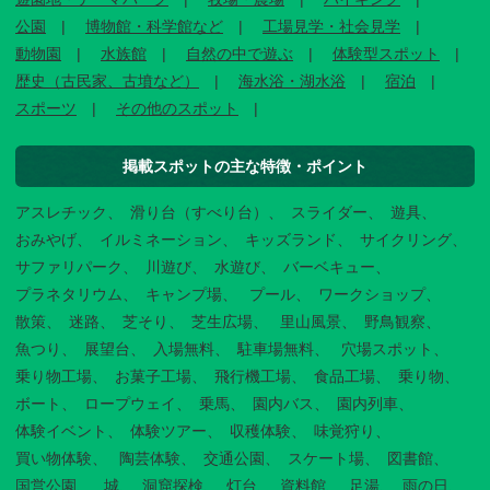
公園
博物館・科学館など
工場見学・社会見学
動物園
水族館
自然の中で遊ぶ
体験型スポット
歴史（古民家、古墳など）
海水浴・湖水浴
宿泊
スポーツ
その他のスポット
掲載スポットの主な特徴・ポイント
アスレチック
滑り台（すべり台）
スライダー
遊具
おみやげ
イルミネーション
キッズランド
サイクリング
サファリパーク
川遊び
水遊び
バーベキュー
プラネタリウム
キャンプ場
プール
ワークショップ
散策
迷路
芝そり
芝生広場
里山風景
野鳥観察
魚つり
展望台
入場無料
駐車場無料
穴場スポット
乗り物工場
お菓子工場
飛行機工場
食品工場
乗り物
ボート
ロープウェイ
乗馬
園内バス
園内列車
体験イベント
体験ツアー
収穫体験
味覚狩り
買い物体験
陶芸体験
交通公園
スケート場
図書館
国営公園
城
洞窟探検
灯台
資料館
足湯
雨の日