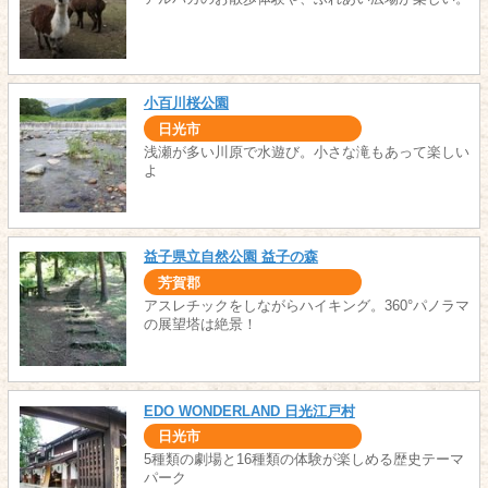
小百川桜公園
日光市
浅瀬が多い川原で水遊び。小さな滝もあって楽しい
よ
益子県立自然公園 益子の森
芳賀郡
アスレチックをしながらハイキング。360°パノラマ
の展望塔は絶景！
EDO WONDERLAND 日光江戸村
日光市
5種類の劇場と16種類の体験が楽しめる歴史テーマ
パーク