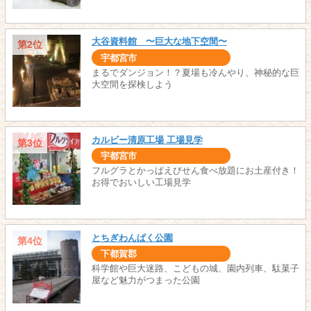
大谷資料館 〜巨大な地下空間〜
第2位
宇都宮市
まるでダンジョン！？夏場も冷んやり、神秘的な巨
大空間を探検しよう
カルビー清原工場 工場見学
第3位
宇都宮市
フルグラとかっぱえびせん食べ放題にお土産付き！
お得でおいしい工場見学
とちぎわんぱく公園
第4位
下都賀郡
科学館や巨大迷路、こどもの城、園内列車、駄菓子
屋など魅力がつまった公園